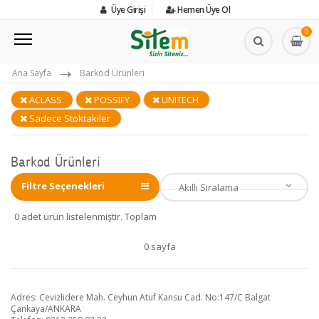
Üye Girişi
Hemen Üye Ol
0
Ana Sayfa
Barkod Ürünleri
ACLASS
POSSIFY
UNITECH
Sadece Stoktakiler
Barkod Ürünleri
Filtre Seçenekleri
0 adet ürün listelenmiştir. Toplam
0 sayfa
Adres: Cevizlidere Mah. Ceyhun Atuf Kansu Cad. No:147/C Balgat
Çankaya/ANKARA