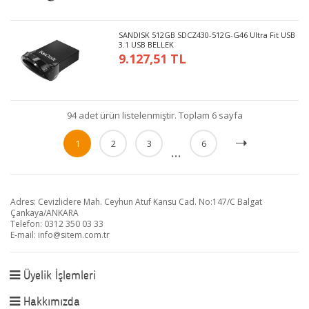
SANDISK 512GB SDCZ430-512G-G46 Ultra Fit USB
3.1 USB BELLEK
9.127,51 TL
94 adet ürün listelenmiştir. Toplam 6 sayfa
1
2
3
6
...
Adres: Cevizlidere Mah. Ceyhun Atuf Kansu Cad. No:147/C Balgat
Çankaya/ANKARA
Telefon: 0312 350 03 33
E-mail:
info@sitem.com.tr
Üyelik İşlemleri
Hakkımızda