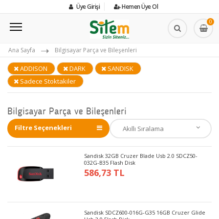
Üye Girişi
Hemen Üye Ol
0
Ana Sayfa
Bilgisayar Parça ve Bileşenleri
ADDISON
DARK
SANDISK
Sadece Stoktakiler
Bilgisayar Parça ve Bileşenleri
Filtre Seçenekleri
Sandisk 32GB Cruzer Blade Usb 2.0 SDCZ50-
032G-B35 Flash Disk
586,73 TL
Sandisk SDCZ600-016G-G35 16GB Cruzer Glide