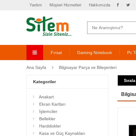
Yardım
Müşteri Hizmetleri
Hakkımızda
Fırsat
Gaming Notebook
Pc T
Ana Sayfa
Bilgisayar Parça ve Bileşenleri
Sırala
Kategoriler
Bilgis
Anakart
Ekran Kartları
İşlemciler
Bellekler
Harddiskler
Kasa ve Güç Kaynakları