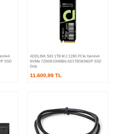
Gen4x4
ADDLINK S93 1TB M.2 2280 PCIe Gen4x4
Sepete Ekle
2P SSD
NVMe 7200/6100MB/s AD1TBS93M2P SSD
Disk
11.600,99 TL