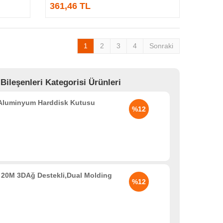
361,46 TL
1
2
3
4
Sonraki
leşenleri Kategorisi Ürünleri
 Aluminyum Harddisk Kutusu
%12
20M 3DAğ Destekli,Dual Molding
%12