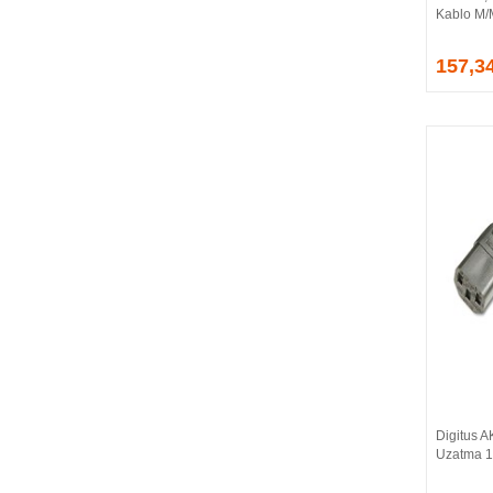
Kablo M
EVGA
EXTREME
157,3
Eyfel
EZCOOL
FLAXES
FLY
FOEM
FRISBY
FSP
GAINWARD
GALAX
GAMDIAS
GAMEBOOSTER
GAMEPOWER
GEIL
GENESIS
Digitus 
GIGABYTE
Uzatma 
GOODRAM