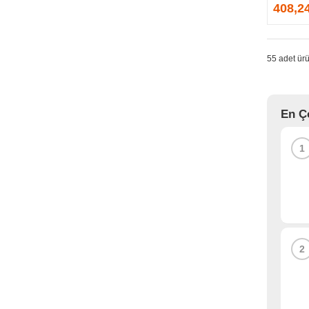
GPRINTER
408,2
GSKILL
G-TECHNOLOGY
HADRON
55 adet ürü
HAIKON
HAVIT
HCS
En Ç
HEC
HES
1
HIGH POWER
HIKVISION
HI-LEVEL
HIPER
HITACHI
HP
2
HPE
HUAWEI
HUNTKEY
HYNIX