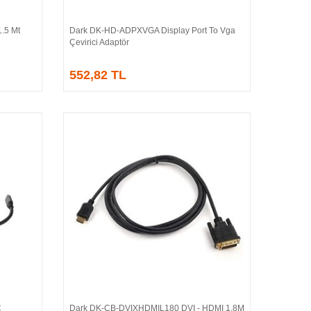
.5 Mt
Dark DK-HD-ADPXVGA Display Port To Vga
Sepete Ekle
Çevirici Adaptör
552,82 TL
C
Dark DK-CB-DVIXHDMIL180 DVI - HDMI 1.8M
Sepete Ekle