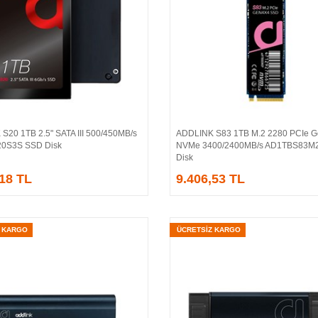
S20 1TB 2.5" SATA III 500/450MB/s
ADDLINK S83 1TB M.2 2280 PCIe 
Sepete Ekle
Sepete Ekle
0S3S SSD Disk
NVMe 3400/2400MB/s AD1TBS83M
Disk
,18 TL
9.406,53 TL
Z KARGO
ÜCRETSİZ KARGO