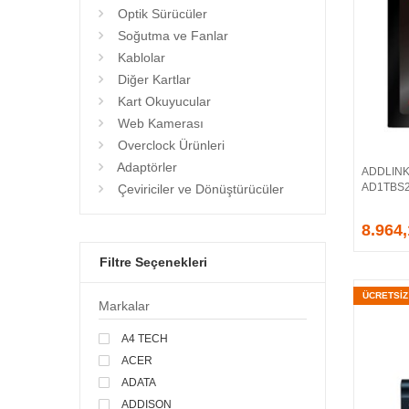
Optik Sürücüler
Soğutma ve Fanlar
Kablolar
Diğer Kartlar
Kart Okuyucular
Web Kamerası
Overclock Ürünleri
Adaptörler
ADDLINK 
AD1TBS2
Çeviriciler ve Dönüştürücüler
8.964
Filtre Seçenekleri
ÜCRETSİ
Markalar
A4 TECH
ACER
ADATA
ADDISON