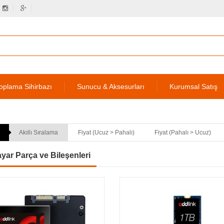
oplama Sihirbazı
Sunucu & Aksesurları
Kurumsal Satış
Akıllı Sıralama
Fiyat (Ucuz > Pahalı)
Fiyat (Pahalı > Ucuz)
ayar Parça ve Bileşenleri