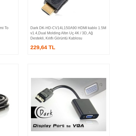
i To
Dark DK-HD-CV14L150A90 HDMI kablo 1.5M
Sepete Ekle
v1.4,Dual Molding Altın Uç 4K / 3D, Ağ
Destekli, Kılıflı Görüntü Kablosu
229,64 TL