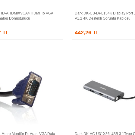
-HD-AHDMIXVGA4 HDMI To VGA
Dark DK-CB-DPL154K Display Port 1
Sepete Ekle
Sepete Ekle
 Analog Dönüştürücü
V1.2 4K Destekli Görüntü Kablosu
7 TL
442,26 TL
 Metre Monitör Pc Arası VGA Data
Dark DK-AC-U31X36 USB 3.1Type 
Sepete Ekle
Sepete Ekle