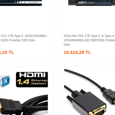
P21 1TB Type-C 2000/1950MB/s
ADDLINK P50 1TB Type‑C & Type‑A
Sepete Ekle
Sepete Ekle
B2K Portable SSD Disk
1050/850MB/s AD1TBP50DK Portab
Disk
5,10 TL
10.410,29 TL