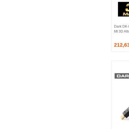
BALLISTIX
Be Quiet!
BEEK
BELKIN
Dark DK-
BENQ
Mt 3D Alt
BIGBOY
BIOSTAR
212,6
BITFENIX
BORY
CABLE
CANYON
CLASSONE
CLUB 3D
CODEGEN
COLORFUL
COMPAXE
COOLER MASTER
COOPER
CORPUS