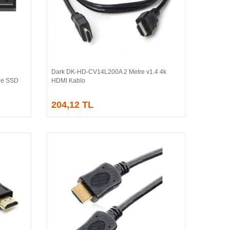
Dark DK-HD-CV14L200A 2 Metre v1.4 4k
Sepete Ekle
le SSD
HDMI Kablo
204,12 TL