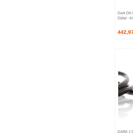
CORSAIR
COUGAR
Dark DK
CRUCIAL
Dijital -
CSPEEDLINE
442,9
DAHUA
DARK
DarkFlash
DAYTONA
DEEP COOL
DELL
DEXIM
DIGITUS
D-LINK
EDNET
ELBA
ENERGIZER
ERAT
EVERCOOL
EVEREST
DARK 1,5