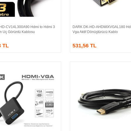
HD-CV14L300A90 Hdmi to Hdmi 3
DARK DK-HD-AHDMIXVGAL180 Hdm
Sepete Ekle
Sepete Ekle
ın Uç Görüntü Kablosu
Vga Aktif Dönüştürücü Kablo
3 TL
531,56 TL