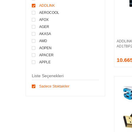
ADDLINK
AEROCOOL
AFOX
AGER
AKASA
AMD
ADDLINK 
AD1TBP21
AOPEN
APACER
10.66
APPLE
ARCTIC
Liste Seçenekleri
ASONIC
ASROCK
Sadece Stoktakiler
ASSMANN
ASUS
ATEN
AVEC
AVERMEDIA
AXLE