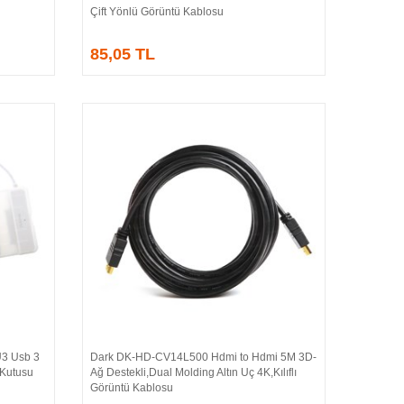
Çift Yönlü Görüntü Kablosu
85,05 TL
U3 Usb 3
Dark DK-HD-CV14L500 Hdmi to Hdmi 5M 3D-
Sepete Ekle
k Kutusu
Ağ Destekli,Dual Molding Altın Uç 4K,Kılıflı
Görüntü Kablosu