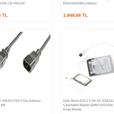
/M DK-CB-VGA150
Ethernet/HDMI Çoklayıcı
4 TL
1.949,06 TL
AK-440201-018-S Güç Kablosu
Dark Storex E24 2.5 DK-AC-DSE24
Sepete Ekle
Sepete Ekle
1.8M
Çıkarılabilir Başlıklı Şeffaf SATA Dis
Kolay Montaj