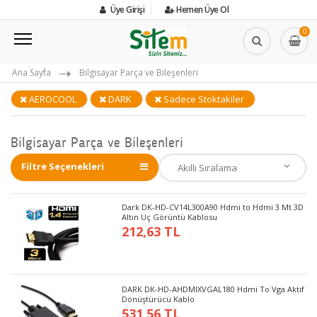
Üye Girişi
Hemen Üye Ol
0
Ana Sayfa
Bilgisayar Parça ve Bileşenleri
AEROCOOL
DARK
Sadece Stoktakiler
Bilgisayar Parça ve Bileşenleri
Filtre Seçenekleri
Dark DK-HD-CV14L300A90 Hdmi to Hdmi 3 Mt 3D
Altın Uç Görüntü Kablosu
212,63 TL
DARK DK-HD-AHDMIXVGAL180 Hdmi To Vga Aktif
Dönüştürücü Kablo
531,56 TL