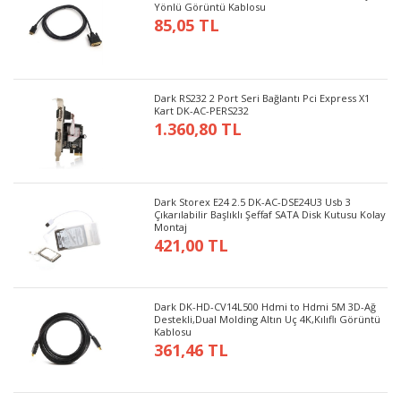
Yönlü Görüntü Kablosu
85,05 TL
Dark RS232 2 Port Seri Bağlantı Pci Express X1
Kart DK-AC-PERS232
1.360,80 TL
Dark Storex E24 2.5 DK-AC-DSE24U3 Usb 3
Çıkarılabilir Başlıklı Şeffaf SATA Disk Kutusu Kolay
Montaj
421,00 TL
Dark DK-HD-CV14L500 Hdmi to Hdmi 5M 3D-Ağ
Destekli,Dual Molding Altın Uç 4K,Kılıflı Görüntü
Kablosu
361,46 TL