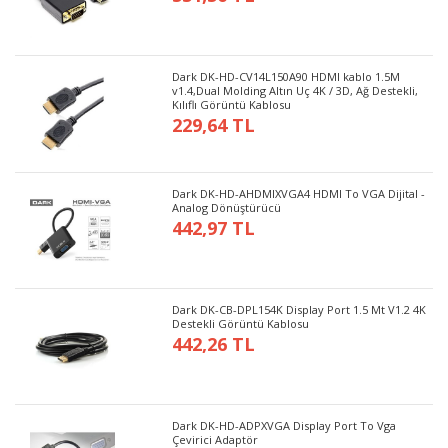
Dark DK-HD-CV14L150A90 HDMI kablo 1.5M
v1.4,Dual Molding Altın Uç 4K / 3D, Ağ Destekli,
Kılıflı Görüntü Kablosu
229,64 TL
Dark DK-HD-AHDMIXVGA4 HDMI To VGA Dijital -
Analog Dönüştürücü
442,97 TL
Dark DK-CB-DPL154K Display Port 1.5 Mt V1.2 4K
Destekli Görüntü Kablosu
442,26 TL
Dark DK-HD-ADPXVGA Display Port To Vga
Çevirici Adaptör