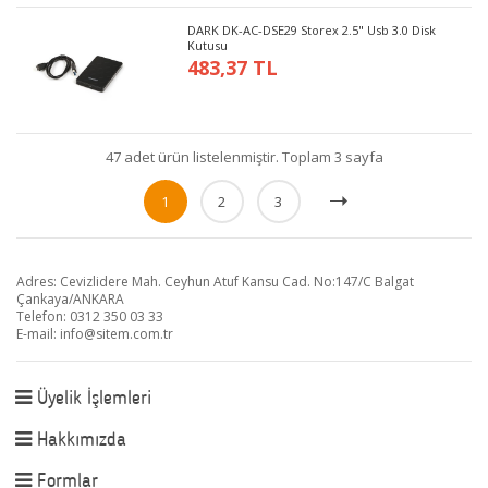
DARK DK-AC-DSE29 Storex 2.5" Usb 3.0 Disk
Kutusu
483,37 TL
47 adet ürün listelenmiştir. Toplam 3 sayfa
1
2
3
Adres: Cevizlidere Mah. Ceyhun Atuf Kansu Cad. No:147/C Balgat
Çankaya/ANKARA
Telefon: 0312 350 03 33
E-mail:
info@sitem.com.tr
Üyelik İşlemleri
Hakkımızda
Formlar