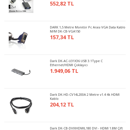
552,82 TL
DARK 1,5 Metre Monitör Pc Arası VGA Data Kablo
M/M DK-CB-VGA150
157,34 TL
Dark DK-AC-U31X36 USB 3.1Type C
Ethernet/HDMI Çoklayıcı
1.949,06 TL
Dark DK-HD-CV14L200A 2 Metre v1.4 4k HDMI
Kablo
204,12 TL
Dark DK-CB-DVIXHDMIL180 DVI - HDMI 1.8M Çift