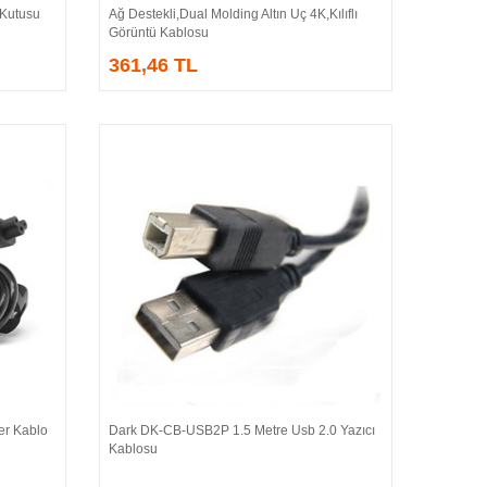
k Kutusu
Ağ Destekli,Dual Molding Altın Uç 4K,Kılıflı
Görüntü Kablosu
361,46 TL
er Kablo
Dark DK-CB-USB2P 1.5 Metre Usb 2.0 Yazıcı
Sepete Ekle
Kablosu