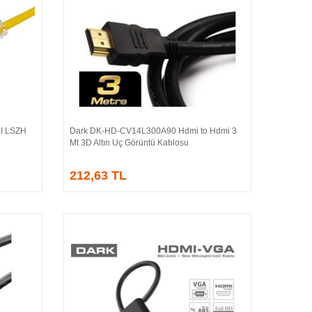
I LSZH
Dark DK-HD-CV14L300A90 Hdmi to Hdmi 3
Sepete Ekle
Mt 3D Altın Uç Görüntü Kablosu
212,63 TL