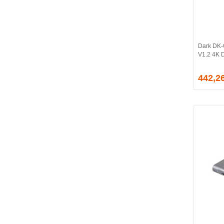
BALLISTIX
Be Quiet!
BEEK
BELKIN
Dark DK-
BENQ
V1.2 4K 
BIGBOY
BIOSTAR
442,2
BITFENIX
BORY
CABLE
CANYON
CLASSONE
CLUB 3D
CODEGEN
COLORFUL
COMPAXE
COOLER MASTER
COOPER
CORPUS