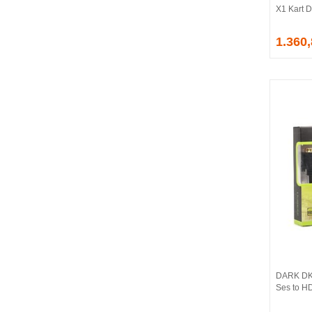
X1 Kart
EVGA
EXTREME
1.360
Eyfel
EZCOOL
FLAXES
FLY
FOEM
FRISBY
FSP
GAINWARD
GALAX
GAMDIAS
GAMEBOOSTER
GAMEPOWER
GEIL
GENESIS
DARK DK
GIGABYTE
Ses to HD
GOODRAM