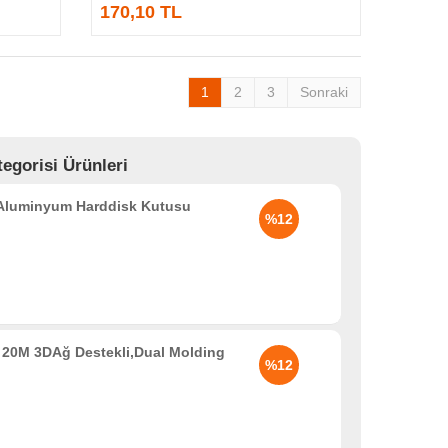
170,10 TL
1
2
3
Sonraki
egorisi Ürünleri
 Aluminyum Harddisk Kutusu
%12
20M 3DAğ Destekli,Dual Molding
%12