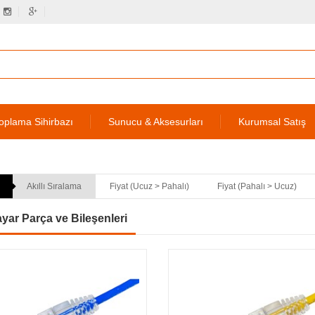
oplama Sihirbazı
Sunucu & Aksesurları
Kurumsal Satış
Akıllı Sıralama
Fiyat (Ucuz > Pahalı)
Fiyat (Pahalı > Ucuz)
ayar Parça ve Bileşenleri