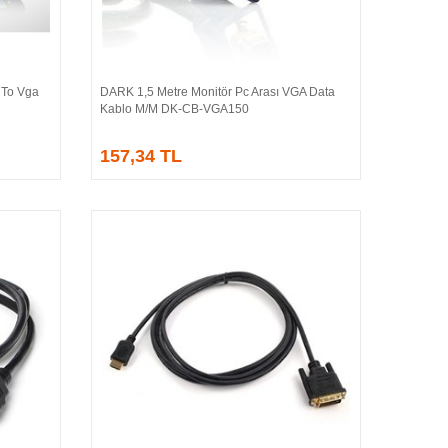
 To Vga
DARK 1,5 Metre Monitör Pc Arası VGA Data
Sepete Ekle
Kablo M/M DK-CB-VGA150
157,34 TL