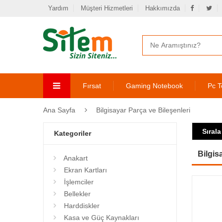
Yardım
Müşteri Hizmetleri
Hakkımızda
Fırsat
Gaming Notebook
Pc T
Ana Sayfa
Bilgisayar Parça ve Bileşenleri
Sırala
Kategoriler
Bilgis
Anakart
Ekran Kartları
İşlemciler
Bellekler
Harddiskler
Kasa ve Güç Kaynakları