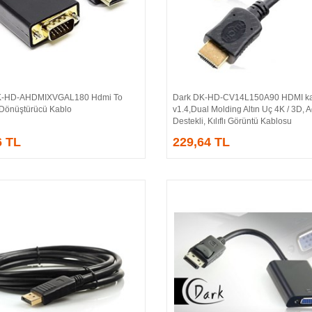
-HD-AHDMIXVGAL180 Hdmi To
Dark DK-HD-CV14L150A90 HDMI ka
Sepete Ekle
Sepete Ekle
 Dönüştürücü Kablo
v1.4,Dual Molding Altın Uç 4K / 3D, 
Destekli, Kılıflı Görüntü Kablosu
6 TL
229,64 TL