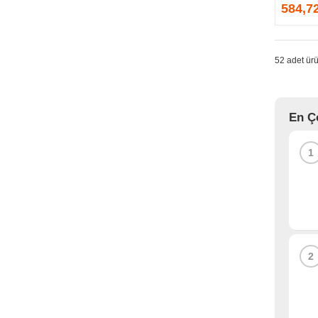
GPRINTER
584,7
GSKILL
G-TECHNOLOGY
HADRON
52 adet ürü
HAIKON
HAVIT
HCS
En Ç
HEC
HES
1
HIGH POWER
HIKVISION
HI-LEVEL
HIPER
HITACHI
HP
2
HPE
HUAWEI
HUNTKEY
HYNIX