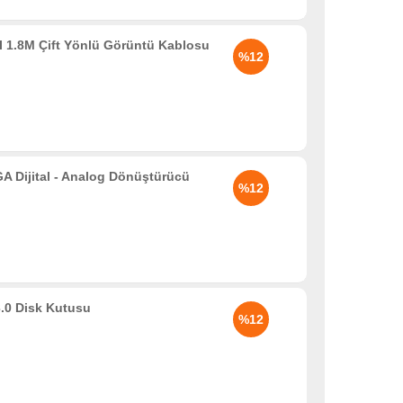
 1.8M Çift Yönlü Görüntü Kablosu
%12
Dijital - Analog Dönüştürücü
%12
.0 Disk Kutusu
%12