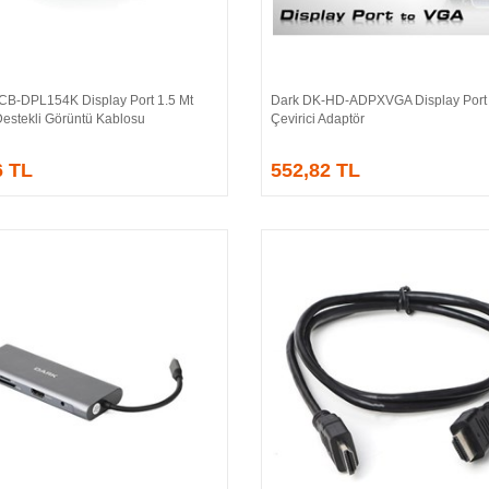
CB-DPL154K Display Port 1.5 Mt
Dark DK-HD-ADPXVGA Display Port
Sepete Ekle
Sepete Ekle
Destekli Görüntü Kablosu
Çevirici Adaptör
6 TL
552,82 TL