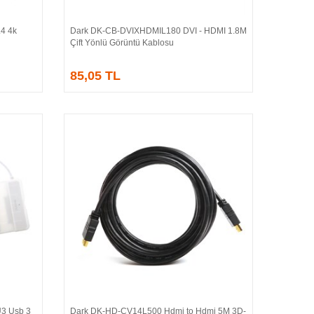
4 4k
Dark DK-CB-DVIXHDMIL180 DVI - HDMI 1.8M
Sepete Ekle
Çift Yönlü Görüntü Kablosu
85,05 TL
U3 Usb 3
Dark DK-HD-CV14L500 Hdmi to Hdmi 5M 3D-
Sepete Ekle