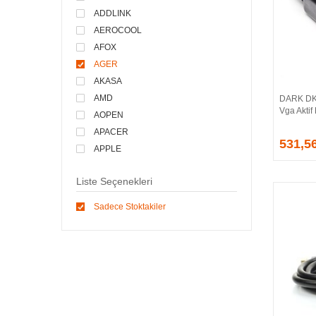
ADDLINK
AEROCOOL
AFOX
AGER
AKASA
AMD
DARK DK
Vga Aktif
AOPEN
APACER
531,5
APPLE
ARCTIC
Liste Seçenekleri
ASONIC
ASROCK
Sadece Stoktakiler
ASSMANN
ASUS
ATEN
AVEC
AVERMEDIA
AXLE