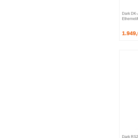
CORSAIR
COUGAR
Dark DK
CRUCIAL
Ethernet
CSPEEDLINE
1.949
DAHUA
DARK
DarkFlash
DAYTONA
DEEP COOL
DELL
DEXIM
DIGITUS
D-LINK
EDNET
ELBA
ENERGIZER
ERAT
EVERCOOL
EVEREST
Dark RS23