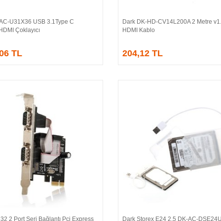
-AC-U31X36 USB 3.1Type C
Dark DK-HD-CV14L200A 2 Metre v1.
Sepete Ekle
Sepete Ekle
/HDMI Çoklayıcı
HDMI Kablo
,06 TL
204,12 TL
2 2 Port Seri Bağlantı Pci Express
Dark Storex E24 2.5 DK-AC-DSE24
Sepete Ekle
Sepete Ekle