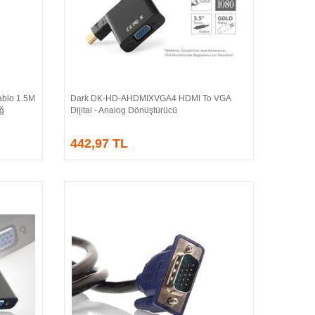
blo 1.5M
Dark DK-HD-AHDMIXVGA4 HDMI To VGA
Sepete Ekle
Ağ
Dijital - Analog Dönüştürücü
442,97 TL