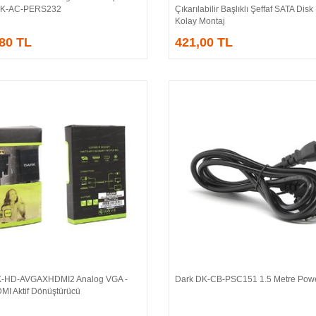
 DK-AC-PERS232
Çıkarılabilir Başlıklı Şeffaf SATA Dis
Kolay Montaj
,80 TL
421,00 TL
-HD-AVGAXHDMI2 Analog VGA -
Dark DK-CB-PSC151 1.5 Metre Pow
Sepete Ekle
Sepete Ekle
MI Aktif Dönüştürücü