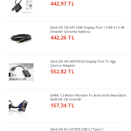
442,97 TL
Dark DK-CB-DPL154K Display Port 1.5 Mt V1.2 4K
Destekli Görüntü Kablosu
442,26 TL
Dark DK-HD-ADPXVGA Display Port To Vga
Çevirici Adaptör
552,82 TL
DARK 1,5 Metre Monitör Pc Arası VGA Data Kablo
M/M DK-CB-VGA150
157,34 TL
Dark DK-AC-U31X36 USB 3.1Type C