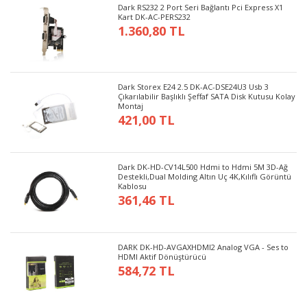
Dark RS232 2 Port Seri Bağlantı Pci Express X1
Kart DK-AC-PERS232
1.360,80 TL
Dark Storex E24 2.5 DK-AC-DSE24U3 Usb 3
Çıkarılabilir Başlıklı Şeffaf SATA Disk Kutusu Kolay
Montaj
421,00 TL
Dark DK-HD-CV14L500 Hdmi to Hdmi 5M 3D-Ağ
Destekli,Dual Molding Altın Uç 4K,Kılıflı Görüntü
Kablosu
361,46 TL
DARK DK-HD-AVGAXHDMI2 Analog VGA - Ses to
HDMI Aktif Dönüştürücü
584,72 TL