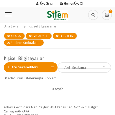
Üye Girişi
Hemen Üye Ol
0
Ana Sayfa
Kişisel Bilgisayarlar
AKASA
GIGABYTE
TOSHIBA
Sadece Stoktakiler
Kişisel Bilgisayarlar
Filtre Seçenekleri
0 adet ürün listelenmiştir. Toplam
0 sayfa
Adres: Cevizlidere Mah. Ceyhun Atuf Kansu Cad. No:147/C Balgat
Çankaya/ANKARA