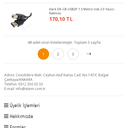
Dark DK-CB-USB2P 1.5 Metre Usb 2.0 Yazıcı
Kablosu
170,10 TL
48 adet ürün listelenmiştir. Toplam 3 sayfa
1
2
3
Adres: Cevizlidere Mah. Ceyhun Atuf Kansu Cad. No:147/C Balgat
Çankaya/ANKARA
Telefon: 0312 350 03 33
E-mail:
info@sitem.com.tr
Üyelik İşlemleri
Hakkımızda
Formlar