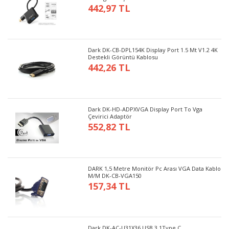
442,97 TL
Dark DK-CB-DPL154K Display Port 1.5 Mt V1.2 4K
Destekli Görüntü Kablosu
442,26 TL
Dark DK-HD-ADPXVGA Display Port To Vga
Çevirici Adaptör
552,82 TL
DARK 1,5 Metre Monitör Pc Arası VGA Data Kablo
M/M DK-CB-VGA150
157,34 TL
Dark DK-AC-U31X36 USB 3.1Type C