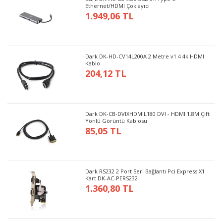
Ethernet/HDMI Çoklayıcı
1.949,06 TL
Dark DK-HD-CV14L200A 2 Metre v1.4 4k HDMI
Kablo
204,12 TL
Dark DK-CB-DVIXHDMIL180 DVI - HDMI 1.8M Çift
Yönlü Görüntü Kablosu
85,05 TL
Dark RS232 2 Port Seri Bağlantı Pci Express X1
Kart DK-AC-PERS232
1.360,80 TL