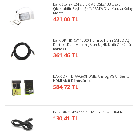
Dark Storex E24 2.5 DK-AC-DSE24U3 Usb 3
Çıkarılabilir Başlıklı Şeffaf SATA Disk Kutusu Kolay
Montaj
421,00 TL
Dark DK-HD-CV14L500 Hdmi to Hdmi 5M 3D-Ağ
Destekli,Dual Molding Altın Uç 4K,Kılıflı Görüntü
Kablosu
361,46 TL
DARK DK-HD-AVGAXHDMI2 Analog VGA - Ses to
HDMI Aktif Dönüştürücü
584,72 TL
Dark DK-CB-PSC151 1.5 Metre Power Kablo
130,41 TL