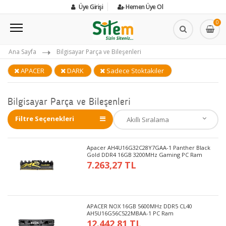
Üye Girişi
Hemen Üye Ol
0
Ana Sayfa
Bilgisayar Parça ve Bileşenleri
APACER
DARK
Sadece Stoktakiler
Bilgisayar Parça ve Bileşenleri
Filtre Seçenekleri
Apacer AH4U16G32C28Y7GAA-1 Panther Black
Gold DDR4 16GB 3200MHz Gaming PC Ram
7.263,27 TL
APACER NOX 16GB 5600MHz DDR5 CL40
AH5U16G56C522MBAA-1 PC Ram
12.442,81 TL