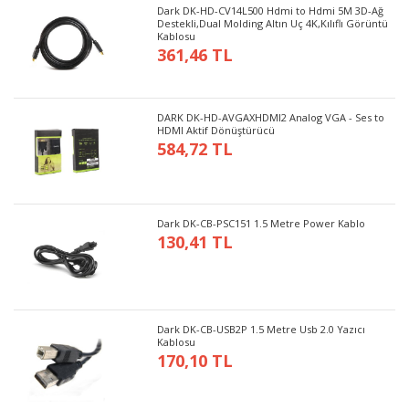
Dark DK-HD-CV14L500 Hdmi to Hdmi 5M 3D-Ağ
Destekli,Dual Molding Altın Uç 4K,Kılıflı Görüntü
Kablosu
361,46 TL
DARK DK-HD-AVGAXHDMI2 Analog VGA - Ses to
HDMI Aktif Dönüştürücü
584,72 TL
Dark DK-CB-PSC151 1.5 Metre Power Kablo
130,41 TL
Dark DK-CB-USB2P 1.5 Metre Usb 2.0 Yazıcı
Kablosu
170,10 TL