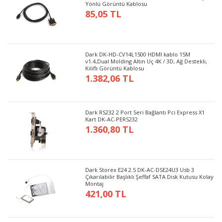
Yönlü Görüntü Kablosu
85,05 TL
Dark DK-HD-CV14L1500 HDMI kablo 15M
v1.4,Dual Molding Altın Uç 4K / 3D, Ağ Destekli,
Kılıflı Görüntü Kablosu
1.382,06 TL
Dark RS232 2 Port Seri Bağlantı Pci Express X1
Kart DK-AC-PERS232
1.360,80 TL
Dark Storex E24 2.5 DK-AC-DSE24U3 Usb 3
Çıkarılabilir Başlıklı Şeffaf SATA Disk Kutusu Kolay
Montaj
421,00 TL