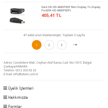
Dark DK-HD-AMDPXDP Mini Display To Display
Port(DK-HD-AMDPXDP)
405,41 TL
47 adet ürün listelenmiştir. Toplam 3 sayfa
1
2
3
Adres: Cevizlidere Mah. Ceyhun Atuf Kansu Cad. No:147/C Balgat
Çankaya/ANKARA
Telefon: 0312 350 03 33
E-mail:
info@sitem.com.tr
Üyelik İşlemleri
Hakkımızda
Formlar