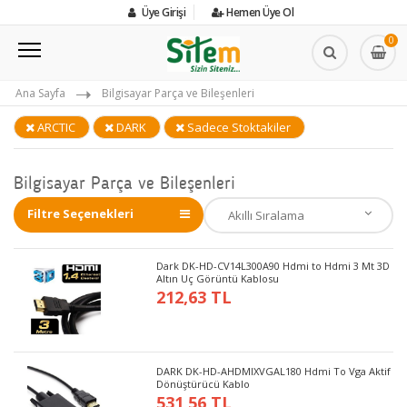
Üye Girişi
Hemen Üye Ol
0
Ana Sayfa
Bilgisayar Parça ve Bileşenleri
ARCTIC
DARK
Sadece Stoktakiler
Bilgisayar Parça ve Bileşenleri
Filtre Seçenekleri
Dark DK-HD-CV14L300A90 Hdmi to Hdmi 3 Mt 3D
Altın Uç Görüntü Kablosu
212,63 TL
DARK DK-HD-AHDMIXVGAL180 Hdmi To Vga Aktif
Dönüştürücü Kablo
531,56 TL