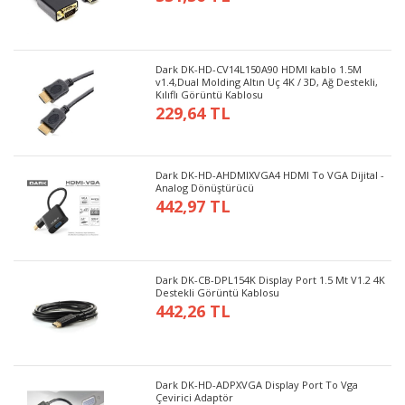
Dark DK-HD-CV14L150A90 HDMI kablo 1.5M
v1.4,Dual Molding Altın Uç 4K / 3D, Ağ Destekli,
Kılıflı Görüntü Kablosu
229,64 TL
Dark DK-HD-AHDMIXVGA4 HDMI To VGA Dijital -
Analog Dönüştürücü
442,97 TL
Dark DK-CB-DPL154K Display Port 1.5 Mt V1.2 4K
Destekli Görüntü Kablosu
442,26 TL
Dark DK-HD-ADPXVGA Display Port To Vga
Çevirici Adaptör