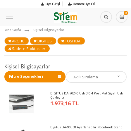
Üye Girişi
Hemen Üye Ol
0
Ana Sayfa
Kişisel Bilgisayarlar
ARCTIC
DIGITUS
TOSHIBA
Sadece Stoktakiler
Kişisel Bilgisayarlar
Filtre Seçenekleri
DIGITUS DA-70240 Usb 3.0 4 Port Mat Siyah Usb
Çoklayıcı
1.973,16 TL
Digitus DA-90368 Ayarlanabilir Notebook Standı