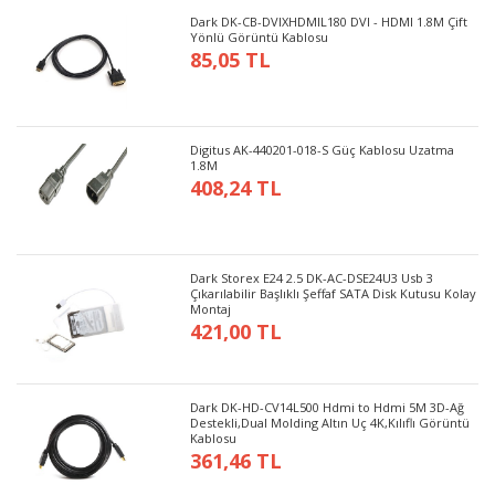
Dark DK-CB-DVIXHDMIL180 DVI - HDMI 1.8M Çift
Yönlü Görüntü Kablosu
85,05 TL
Digitus AK-440201-018-S Güç Kablosu Uzatma
1.8M
408,24 TL
Dark Storex E24 2.5 DK-AC-DSE24U3 Usb 3
Çıkarılabilir Başlıklı Şeffaf SATA Disk Kutusu Kolay
Montaj
421,00 TL
Dark DK-HD-CV14L500 Hdmi to Hdmi 5M 3D-Ağ
Destekli,Dual Molding Altın Uç 4K,Kılıflı Görüntü
Kablosu
361,46 TL