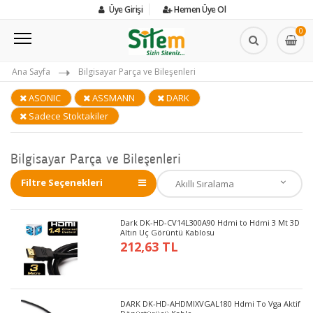
Üye Girişi
Hemen Üye Ol
0
Ana Sayfa
Bilgisayar Parça ve Bileşenleri
ASONIC
ASSMANN
DARK
Sadece Stoktakiler
Bilgisayar Parça ve Bileşenleri
Filtre Seçenekleri
Dark DK-HD-CV14L300A90 Hdmi to Hdmi 3 Mt 3D
Altın Uç Görüntü Kablosu
212,63 TL
DARK DK-HD-AHDMIXVGAL180 Hdmi To Vga Aktif