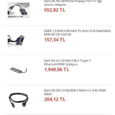
Dark DK-HD-ADPXVGA Display Port To Vga
Çevirici Adaptör
552,82 TL
DARK 1,5 Metre Monitör Pc Arası VGA Data Kablo
M/M DK-CB-VGA150
157,34 TL
Dark DK-AC-U31X36 USB 3.1Type C
Ethernet/HDMI Çoklayıcı
1.949,06 TL
Dark DK-HD-CV14L200A 2 Metre v1.4 4k HDMI
Kablo
204,12 TL