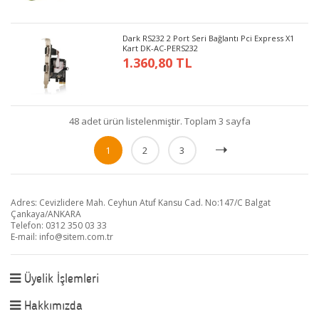
Dark RS232 2 Port Seri Bağlantı Pci Express X1
Kart DK-AC-PERS232
1.360,80 TL
48 adet ürün listelenmiştir. Toplam 3 sayfa
1
2
3
Adres: Cevizlidere Mah. Ceyhun Atuf Kansu Cad. No:147/C Balgat
Çankaya/ANKARA
Telefon: 0312 350 03 33
E-mail:
info@sitem.com.tr
Üyelik İşlemleri
Hakkımızda