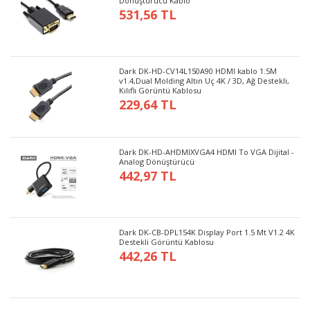
Dönüştürücü Kablo
531,56 TL
Dark DK-HD-CV14L150A90 HDMI kablo 1.5M
v1.4,Dual Molding Altın Uç 4K / 3D, Ağ Destekli,
Kılıflı Görüntü Kablosu
229,64 TL
Dark DK-HD-AHDMIXVGA4 HDMI To VGA Dijital -
Analog Dönüştürücü
442,97 TL
Dark DK-CB-DPL154K Display Port 1.5 Mt V1.2 4K
Destekli Görüntü Kablosu
442,26 TL