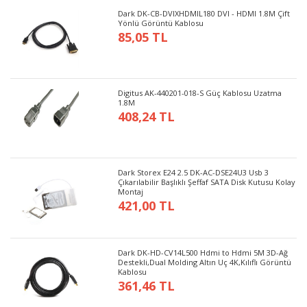
Dark DK-CB-DVIXHDMIL180 DVI - HDMI 1.8M Çift
Yönlü Görüntü Kablosu
85,05 TL
Digitus AK-440201-018-S Güç Kablosu Uzatma
1.8M
408,24 TL
Dark Storex E24 2.5 DK-AC-DSE24U3 Usb 3
Çıkarılabilir Başlıklı Şeffaf SATA Disk Kutusu Kolay
Montaj
421,00 TL
Dark DK-HD-CV14L500 Hdmi to Hdmi 5M 3D-Ağ
Destekli,Dual Molding Altın Uç 4K,Kılıflı Görüntü
Kablosu
361,46 TL