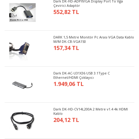
Dark DK-HD-ADPXVGA Display Port To Vga
Çevirici Adaptör
552,82 TL
DARK 1,5 Metre Monitör Pc Arası VGA Data Kablo
M/M DK-CB-VGA150
157,34 TL
Dark DK-AC-U31X36 USB 3.1Type C
Ethernet/HDMI Çoklayıcı
1.949,06 TL
Dark DK-HD-CV14L200A 2 Metre v1.4 4k HDMI
Kablo
204,12 TL