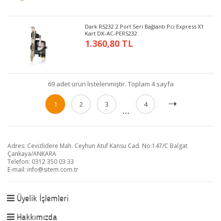
Dark RS232 2 Port Seri Bağlantı Pci Express X1
Kart DK-AC-PERS232
1.360,80 TL
69 adet ürün listelenmiştir. Toplam 4 sayfa
1
2
3
4
...
Adres: Cevizlidere Mah. Ceyhun Atuf Kansu Cad. No:147/C Balgat
Çankaya/ANKARA
Telefon: 0312 350 03 33
E-mail:
info@sitem.com.tr
Üyelik İşlemleri
Hakkımızda