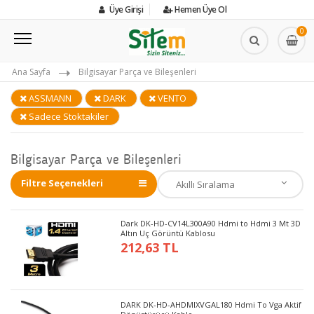
Üye Girişi
Hemen Üye Ol
0
Ana Sayfa
Bilgisayar Parça ve Bileşenleri
ASSMANN
DARK
VENTO
Sadece Stoktakiler
Bilgisayar Parça ve Bileşenleri
Filtre Seçenekleri
Dark DK-HD-CV14L300A90 Hdmi to Hdmi 3 Mt 3D
Altın Uç Görüntü Kablosu
212,63 TL
DARK DK-HD-AHDMIXVGAL180 Hdmi To Vga Aktif