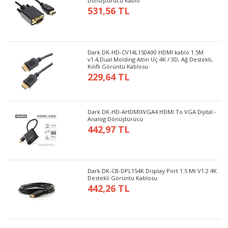
Dönüştürücü Kablo
531,56 TL
Dark DK-HD-CV14L150A90 HDMI kablo 1.5M
v1.4,Dual Molding Altın Uç 4K / 3D, Ağ Destekli,
Kılıflı Görüntü Kablosu
229,64 TL
Dark DK-HD-AHDMIXVGA4 HDMI To VGA Dijital -
Analog Dönüştürücü
442,97 TL
Dark DK-CB-DPL154K Display Port 1.5 Mt V1.2 4K
Destekli Görüntü Kablosu
442,26 TL