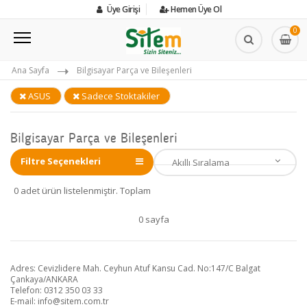
Üye Girişi
Hemen Üye Ol
0
Ana Sayfa
Bilgisayar Parça ve Bileşenleri
ASUS
Sadece Stoktakiler
Bilgisayar Parça ve Bileşenleri
Filtre Seçenekleri
0 adet ürün listelenmiştir. Toplam
0 sayfa
Adres: Cevizlidere Mah. Ceyhun Atuf Kansu Cad. No:147/C Balgat
Çankaya/ANKARA
Telefon: 0312 350 03 33
E-mail:
info@sitem.com.tr