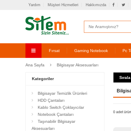
Yardım
Müşteri Hizmetleri
Hakkımızda
Fırsat
Gaming Notebook
Pc T
Ana Sayfa
Bilgisayar Aksesuarları
Sırala
Kategoriler
Bilgis
Bilgisayar Temizlik Ürünleri
HDD Çantaları
Kablo Switch Çoklayıcılar
0 adet ürün
Notebook Çantaları
Taşınabilir Bilgisayar
Aksesuarları