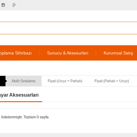
oplama Sihirbazı
Sunucu & Aksesurları
Kurumsal Satış
Akıllı Sıralama
Fiyat (Ucuz > Pahalı)
Fiyat (Pahalı > Ucuz)
ayar Aksesuarları
 listelenmiştir. Toplam 0 sayfa