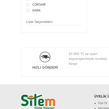
CORSAIR
DARK
DAYTONA
Liste Seçenekleri
DELL
DENTE
DEXIM
DIGITUS
D-LINK
EDNET
10.000 TL ve üzeri
EVERCOOL
alışverişlerinizde ücretsiz
EVEREST
kargo
HIZLI GÖNDERI
FRISBY
FSP
HADRON
HP
HUAWEI
ÜYELIK 
HYTECH
Üye Ol
JABRA
Hesabı