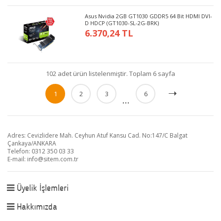
Asus Nvidia 2GB GT1030 GDDR5 64 Bit HDMI DVI-
D HDCP (GT1030-SL-2G-BRK)
6.370,24 TL
102 adet ürün listelenmiştir. Toplam 6 sayfa
1
2
3
6
...
Adres: Cevizlidere Mah. Ceyhun Atuf Kansu Cad. No:147/C Balgat
Çankaya/ANKARA
Telefon: 0312 350 03 33
E-mail:
info@sitem.com.tr
Üyelik İşlemleri
Hakkımızda