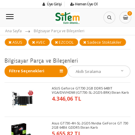
Üye Girişi
Hemen Üye Ol
0
Ana Sayfa
Bilgisayar Parça ve Bileşenleri
ASUS
AVEC
EZCOOL
Sadece Stoktakiler
Bilgisayar Parça ve Bileşenleri
Filtre Seçenekleri
ASUS Geforce GT730 2GB DDR5 64BIT
VGA/DVI/HDMI (GT730-SL-2GD5-BRK) Ekran Kartı
4.346,06 TL
Asus GT730-4H-SL-2GD5 Nvidia GeForce GT 730
2GB 64Bit GDDR5 Ekran Kartı
5.655,82 TL