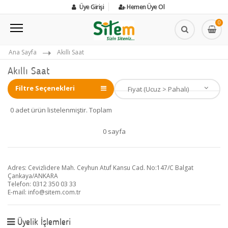
Üye Girişi
Hemen Üye Ol
0
Ana Sayfa
Akıllı Saat
Akıllı Saat
Filtre Seçenekleri
0 adet ürün listelenmiştir. Toplam
0 sayfa
Adres: Cevizlidere Mah. Ceyhun Atuf Kansu Cad. No:147/C Balgat
Çankaya/ANKARA
Telefon: 0312 350 03 33
E-mail:
info@sitem.com.tr
Üyelik İşlemleri