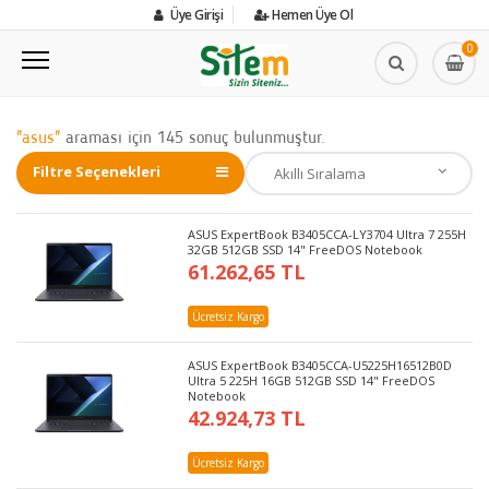
Üye Girişi
Hemen Üye Ol
0
"asus"
araması için 145 sonuç bulunmuştur.
Filtre Seçenekleri
ASUS ExpertBook B3405CCA-LY3704 Ultra 7 255H
32GB 512GB SSD 14" FreeDOS Notebook
61.262,65 TL
Ücretsiz Kargo
ASUS ExpertBook B3405CCA-U5225H16512B0D
Ultra 5 225H 16GB 512GB SSD 14" FreeDOS
Notebook
42.924,73 TL
Ücretsiz Kargo