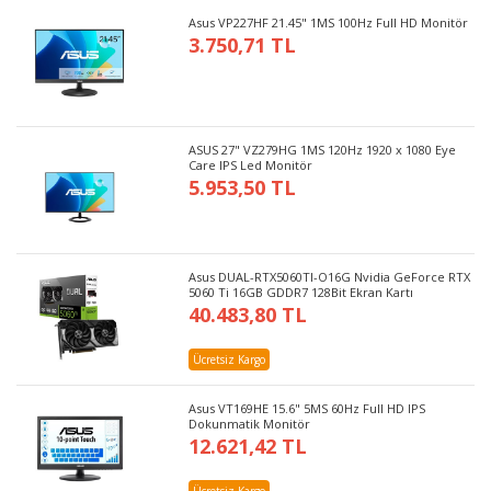
Asus VP227HF 21.45" 1MS 100Hz Full HD Monitör
3.750,71 TL
ASUS 27" VZ279HG 1MS 120Hz 1920 x 1080 Eye
Care IPS Led Monitör
5.953,50 TL
Asus DUAL-RTX5060TI-O16G Nvidia GeForce RTX
5060 Ti 16GB GDDR7 128Bit Ekran Kartı
40.483,80 TL
Ücretsiz Kargo
Asus VT169HE 15.6" 5MS 60Hz Full HD IPS
Dokunmatik Monitör
12.621,42 TL