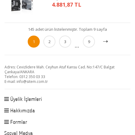
4.881,87 TL
145 adet ürün listelenmiştir. Toplam 9 sayfa
1
2
3
9
...
Adres: Cevizlidere Mah. Ceyhun Atuf Kansu Cad. No:147/C Balgat
Çankaya/ANKARA
Telefon: 0312 350 03 33
E-mail:
info@sitem.com.tr
Üyelik İşlemleri
Hakkımızda
Formlar
Sosyal Medya