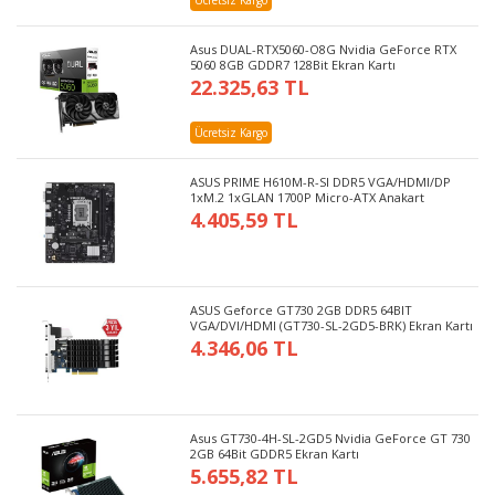
Ücretsiz Kargo
Asus DUAL-RTX5060-O8G Nvidia GeForce RTX
5060 8GB GDDR7 128Bit Ekran Kartı
22.325,63 TL
Ücretsiz Kargo
ASUS PRIME H610M-R-SI DDR5 VGA/HDMI/DP
1xM.2 1xGLAN 1700P Micro-ATX Anakart
4.405,59 TL
ASUS Geforce GT730 2GB DDR5 64BIT
VGA/DVI/HDMI (GT730-SL-2GD5-BRK) Ekran Kartı
4.346,06 TL
Asus GT730-4H-SL-2GD5 Nvidia GeForce GT 730
2GB 64Bit GDDR5 Ekran Kartı
5.655,82 TL