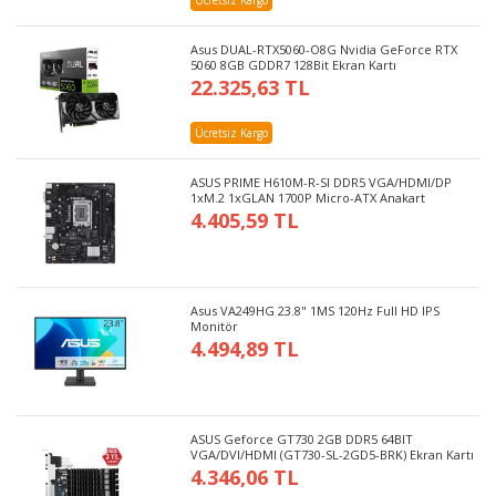
Ücretsiz Kargo
Asus DUAL-RTX5060-O8G Nvidia GeForce RTX
5060 8GB GDDR7 128Bit Ekran Kartı
22.325,63 TL
Ücretsiz Kargo
ASUS PRIME H610M-R-SI DDR5 VGA/HDMI/DP
1xM.2 1xGLAN 1700P Micro-ATX Anakart
4.405,59 TL
Asus VA249HG 23.8" 1MS 120Hz Full HD IPS
Monitör
4.494,89 TL
ASUS Geforce GT730 2GB DDR5 64BIT
VGA/DVI/HDMI (GT730-SL-2GD5-BRK) Ekran Kartı
4.346,06 TL