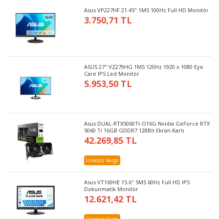
Asus VP227HF 21.45" 1MS 100Hz Full HD Monitör
3.750,71 TL
ASUS 27" VZ279HG 1MS 120Hz 1920 x 1080 Eye
Care IPS Led Monitör
5.953,50 TL
Asus DUAL-RTX5060TI-O16G Nvidia GeForce RTX
5060 Ti 16GB GDDR7 128Bit Ekran Kartı
42.269,85 TL
Ücretsiz Kargo
Asus VT169HE 15.6" 5MS 60Hz Full HD IPS
Dokunmatik Monitör
12.621,42 TL