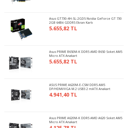
Asus GT730-4H-SL-2GD5 Nvidia GeForce GT 730
2GB 64Bit GDDR5 Ekran Kartı
5.655,82 TL
Asus PRIME B650M-K DDR5 AMD B650 Soket AM5
Micro ATX Anakart
5.655,82 TL
ASUS PRIME A620M-E-CSM DDR5 AM5
DP/HDMI/VGA M.2 USB3.2 mATX Anakart
4.941,40 TL
Asus PRIME A620M-K DDR5 AMD A620 Soket AM5
Micro ATX Anakart
4.125,78 TL