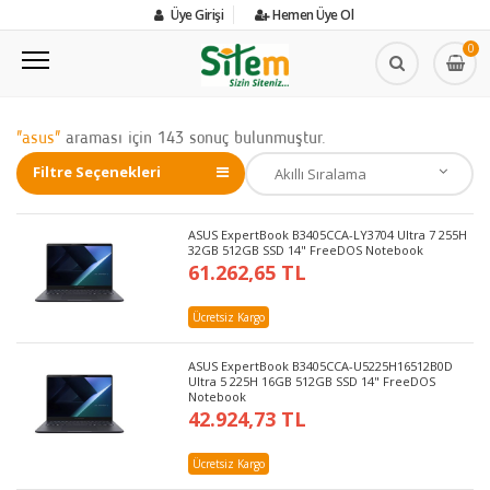
Üye Girişi
Hemen Üye Ol
0
"asus"
araması için 143 sonuç bulunmuştur.
Filtre Seçenekleri
ASUS ExpertBook B3405CCA-LY3704 Ultra 7 255H
32GB 512GB SSD 14" FreeDOS Notebook
61.262,65 TL
Ücretsiz Kargo
ASUS ExpertBook B3405CCA-U5225H16512B0D
Ultra 5 225H 16GB 512GB SSD 14" FreeDOS
Notebook
42.924,73 TL
Ücretsiz Kargo