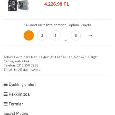
4.226,98 TL
143 adet ürün listelenmiştir. Toplam 8 sayfa
1
2
3
8
...
Adres: Cevizlidere Mah. Ceyhun Atuf Kansu Cad. No:147/C Balgat
Çankaya/ANKARA
Telefon: 0312 350 03 33
E-mail:
info@sitem.com.tr
Üyelik İşlemleri
Hakkımızda
Formlar
Sosyal Medya