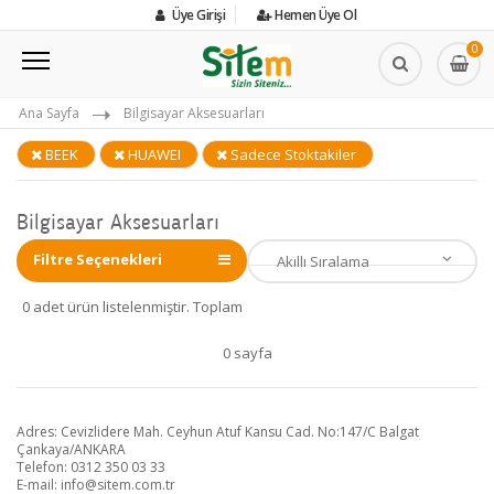
Üye Girişi
Hemen Üye Ol
0
Ana Sayfa
Bilgisayar Aksesuarları
BEEK
HUAWEI
Sadece Stoktakiler
Bilgisayar Aksesuarları
Filtre Seçenekleri
0 adet ürün listelenmiştir. Toplam
0 sayfa
Adres: Cevizlidere Mah. Ceyhun Atuf Kansu Cad. No:147/C Balgat
Çankaya/ANKARA
Telefon: 0312 350 03 33
E-mail:
info@sitem.com.tr