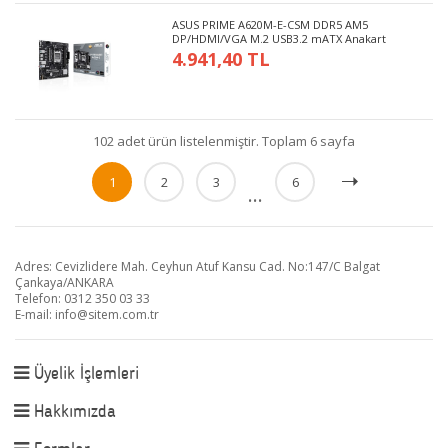
ASUS PRIME A620M-E-CSM DDR5 AM5
DP/HDMI/VGA M.2 USB3.2 mATX Anakart
4.941,40 TL
102 adet ürün listelenmiştir. Toplam 6 sayfa
1
2
3
6
...
Adres: Cevizlidere Mah. Ceyhun Atuf Kansu Cad. No:147/C Balgat
Çankaya/ANKARA
Telefon: 0312 350 03 33
E-mail:
info@sitem.com.tr
Üyelik İşlemleri
Hakkımızda