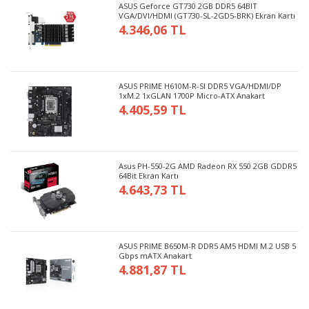
ASUS Geforce GT730 2GB DDR5 64BIT
VGA/DVI/HDMI (GT730-SL-2GD5-BRK) Ekran Kartı
4.346,06 TL
ASUS PRIME H610M-R-SI DDR5 VGA/HDMI/DP
1xM.2 1xGLAN 1700P Micro-ATX Anakart
4.405,59 TL
Asus PH-550-2G AMD Radeon RX 550 2GB GDDR5
64Bit Ekran Kartı
4.643,73 TL
ASUS PRIME B650M-R DDR5 AM5 HDMI M.2 USB 5
Gbps mATX Anakart
4.881,87 TL