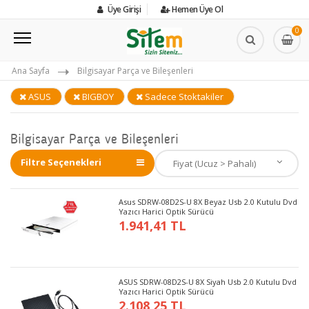
Üye Girişi
Hemen Üye Ol
0
Ana Sayfa
Bilgisayar Parça ve Bileşenleri
ASUS
BIGBOY
Sadece Stoktakiler
Bilgisayar Parça ve Bileşenleri
Filtre Seçenekleri
Asus SDRW-08D2S-U 8X Beyaz Usb 2.0 Kutulu Dvd
Yazıcı Harici Optik Sürücü
1.941,41 TL
ASUS SDRW-08D2S-U 8X Siyah Usb 2.0 Kutulu Dvd
Yazıcı Harici Optik Sürücü
2.108,25 TL