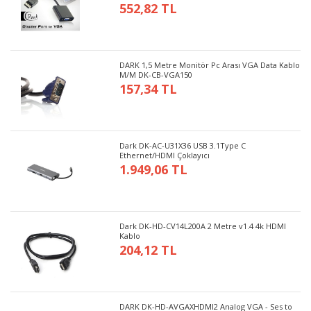
552,82 TL
DARK 1,5 Metre Monitör Pc Arası VGA Data Kablo
M/M DK-CB-VGA150
157,34 TL
Dark DK-AC-U31X36 USB 3.1Type C
Ethernet/HDMI Çoklayıcı
1.949,06 TL
Dark DK-HD-CV14L200A 2 Metre v1.4 4k HDMI
Kablo
204,12 TL
DARK DK-HD-AVGAXHDMI2 Analog VGA - Ses to