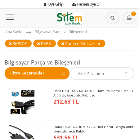
Üye Girişi
Hemen Üye Ol
0
Ana Sayfa
Bilgisayar Parça ve Bileşenleri
BIGBOY
DARK
Sadece Stoktakiler
Bilgisayar Parça ve Bileşenleri
Filtre Seçenekleri
Dark DK-HD-CV14L300A90 Hdmi to Hdmi 3 Mt 3D
Altın Uç Görüntü Kablosu
212,63 TL
DARK DK-HD-AHDMIXVGAL180 Hdmi To Vga Aktif
Dönüştürücü Kablo
531,56 TL