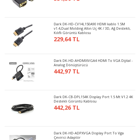
Dark DK-HD-CV14L150A90 HDMI kablo 1.5M
v1.4,Dual Molding Altın Uç 4K / 3D, Ağ Destekli,
Kılıflı Görüntü Kablosu
229,64 TL
Dark DK-HD-AHDMIXVGA4 HDMI To VGA Dijital -
Analog Dönüştürücü
442,97 TL
Dark DK-CB-DPL154K Display Port 1.5 Mt V1.2 4K
Destekli Görüntü Kablosu
442,26 TL
Dark DK-HD-ADPXVGA Display Port To Vga
Çevirici Adaptör