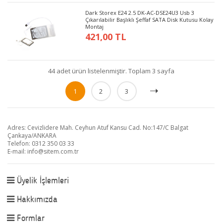
Dark Storex E24 2.5 DK-AC-DSE24U3 Usb 3
Çıkarılabilir Başlıklı Şeffaf SATA Disk Kutusu Kolay
Montaj
421,00 TL
44 adet ürün listelenmiştir. Toplam 3 sayfa
1
2
3
Adres: Cevizlidere Mah. Ceyhun Atuf Kansu Cad. No:147/C Balgat
Çankaya/ANKARA
Telefon: 0312 350 03 33
E-mail:
info@sitem.com.tr
Üyelik İşlemleri
Hakkımızda
Formlar