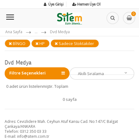
Üye Girişi
Hemen Üye Ol
0
Ana Sayfa
...
Dvd Medya
BİNGO
HP
Sadece Stoktakiler
Dvd Medya
Filtre Seçenekleri
0 adet ürün listelenmiştir. Toplam
0 sayfa
Adres: Cevizlidere Mah. Ceyhun Atuf Kansu Cad. No:147/C Balgat
Çankaya/ANKARA
Telefon: 0312 350 03 33
E-mail:
info@sitem.com.tr