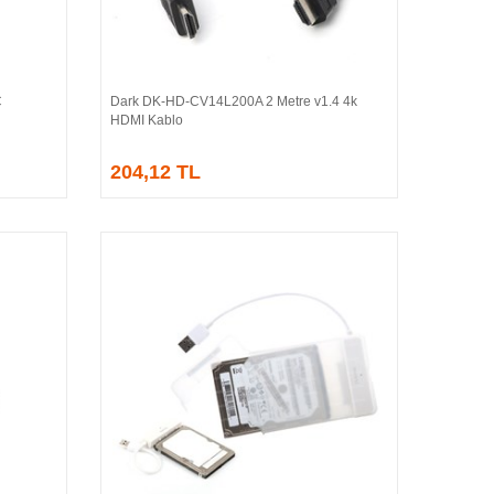
C
Dark DK-HD-CV14L200A 2 Metre v1.4 4k
Sepete Ekle
HDMI Kablo
204,12 TL