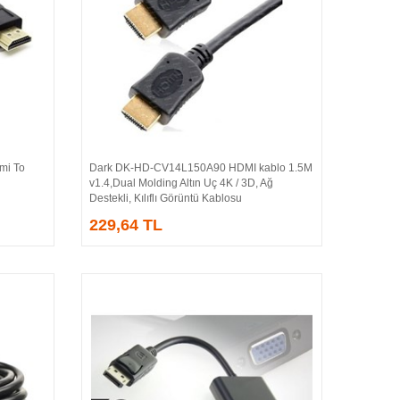
i To
Dark DK-HD-CV14L150A90 HDMI kablo 1.5M
Sepete Ekle
v1.4,Dual Molding Altın Uç 4K / 3D, Ağ
Destekli, Kılıflı Görüntü Kablosu
229,64 TL