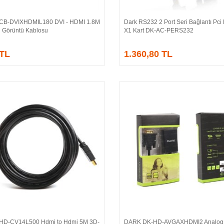
CB-DVIXHDMIL180 DVI - HDMI 1.8M
Dark RS232 2 Port Seri Bağlantı Pci
Sepete Ekle
Sepete Ekle
ü Görüntü Kablosu
X1 Kart DK-AC-PERS232
 TL
1.360,80 TL
HD-CV14L500 Hdmi to Hdmi 5M 3D-
DARK DK-HD-AVGAXHDMI2 Analog 
Sepete Ekle
Sepete Ekle