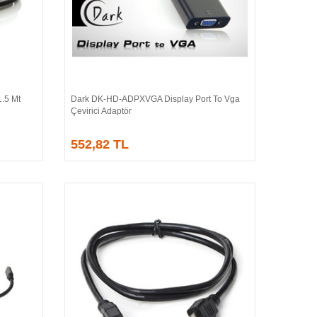
.5 Mt
Dark DK-HD-ADPXVGA Display Port To Vga
Sepete Ekle
Çevirici Adaptör
552,82 TL