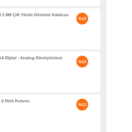
 1.8M Çift Yönlü Görüntü Kablosu
%12
Dijital - Analog Dönüştürücü
%12
.0 Disk Kutusu
%12