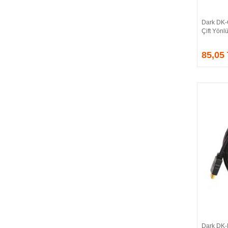
CORSAIR
COUGAR
Dark DK-
CRUCIAL
Çift Yönl
CSPEEDLINE
85,05
DAHUA
DARK
DarkFlash
DAYTONA
DEEP COOL
DELL
DEXIM
DIGITUS
D-LINK
EDNET
ELBA
ENERGIZER
ERAT
EVERCOOL
EVEREST
Dark DK-