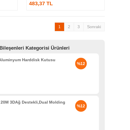
483,37 TL
1
2
3
Sonraki
eşenleri Kategorisi Ürünleri
 Aluminyum Harddisk Kutusu
%12
20M 3DAğ Destekli,Dual Molding
%12