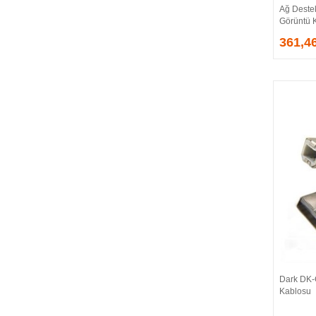
Ağ Destek
EVGA
Görüntü 
EXTREME
361,4
Eyfel
EZCOOL
FLAXES
FLY
FOEM
FRISBY
FSP
GAINWARD
GALAX
GAMDIAS
GAMEBOOSTER
GAMEPOWER
GEIL
GENESIS
Dark DK-
GIGABYTE
Kablosu
GOODRAM