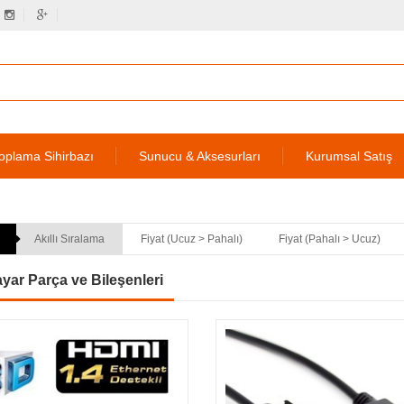
oplama Sihirbazı
Sunucu & Aksesurları
Kurumsal Satış
Akıllı Sıralama
Fiyat (Ucuz > Pahalı)
Fiyat (Pahalı > Ucuz)
ayar Parça ve Bileşenleri