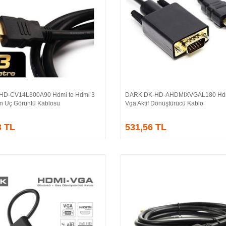
HD-CV14L300A90 Hdmi to Hdmi 3
DARK DK-HD-AHDMIXVGAL180 Hdm
Sepete Ekle
Sepete Ekle
ın Uç Görüntü Kablosu
Vga Aktif Dönüştürücü Kablo
3 TL
531,56 TL