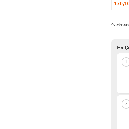
GPRINTER
170,1
GSKILL
G-TECHNOLOGY
HADRON
46 adet ürü
HAIKON
HAVIT
HCS
En Ç
HEC
HES
1
HIGH POWER
HIKVISION
HI-LEVEL
HIPER
HITACHI
HP
2
HPE
HUAWEI
HUNTKEY
HYNIX