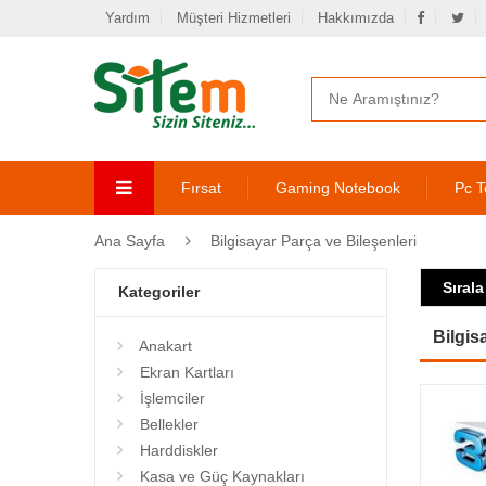
Yardım
Müşteri Hizmetleri
Hakkımızda
Fırsat
Gaming Notebook
Pc T
Ana Sayfa
Bilgisayar Parça ve Bileşenleri
Sırala
Kategoriler
Bilgis
Anakart
Ekran Kartları
İşlemciler
Bellekler
Harddiskler
Kasa ve Güç Kaynakları