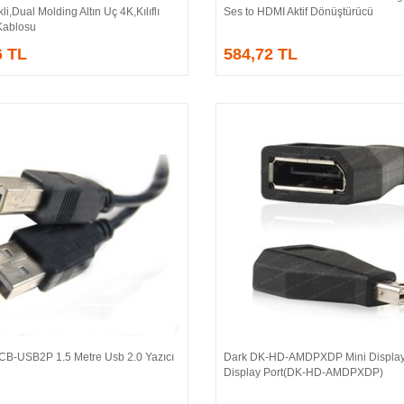
li,Dual Molding Altın Uç 4K,Kılıflı
Ses to HDMI Aktif Dönüştürücü
Kablosu
6 TL
584,72 TL
CB-USB2P 1.5 Metre Usb 2.0 Yazıcı
Dark DK-HD-AMDPXDP Mini Display
Sepete Ekle
Sepete Ekle
Display Port(DK-HD-AMDPXDP)