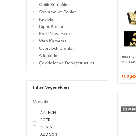
Optik Sürücüler
Soğutma ve Fanlar
Kablolar
Diğer Kartlar
Kart Okuyucular
Web Kamerası
Overclock Ürünleri
Adaptörler
Dark DK-
Mt 3D Alt
Çeviriciler ve Dönüştürücüler
212,6
Filtre Seçenekleri
Markalar
A4 TECH
ACER
ADATA
ADDISON