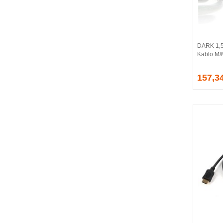
BALLISTIX
Be Quiet!
BEEK
BELKIN
DARK 1,5
BENQ
Kablo M
BIGBOY
BIOSTAR
157,3
BITFENIX
BORY
CABLE
CANYON
CLASSONE
CLUB 3D
CODEGEN
COLORFUL
COMPAXE
COOLER MASTER
COOPER
CORPUS