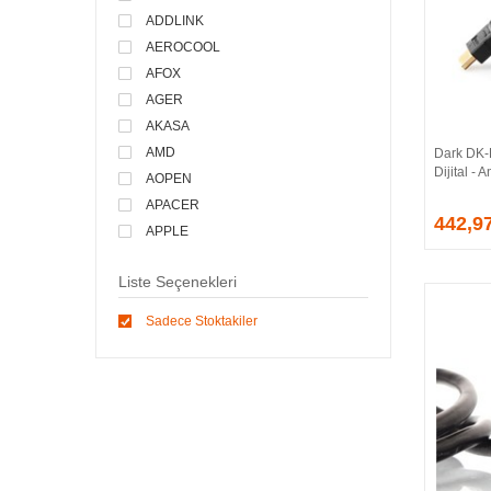
ADDLINK
AEROCOOL
AFOX
AGER
AKASA
AMD
Dark DK
Dijital -
AOPEN
APACER
442,9
APPLE
ARCTIC
Liste Seçenekleri
ASONIC
ASROCK
Sadece Stoktakiler
ASSMANN
ASUS
ATEN
AVEC
AVERMEDIA
AXLE