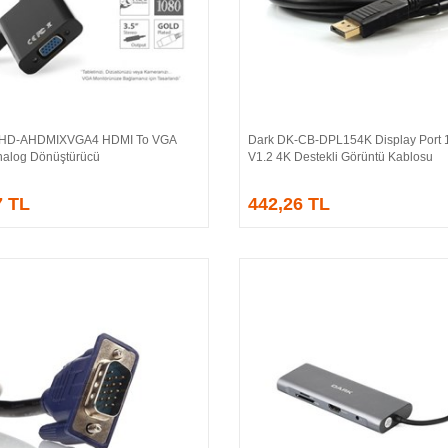
-HD-AHDMIXVGA4 HDMI To VGA
Dark DK-CB-DPL154K Display Port 1
Sepete Ekle
Sepete Ekle
 Analog Dönüştürücü
V1.2 4K Destekli Görüntü Kablosu
7 TL
442,26 TL