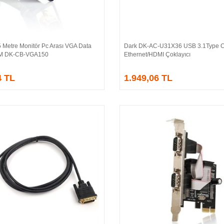
 Metre Monitör Pc Arası VGA Data
Dark DK-AC-U31X36 USB 3.1Type 
Sepete Ekle
Sepete Ekle
/M DK-CB-VGA150
Ethernet/HDMI Çoklayıcı
4 TL
1.949,06 TL