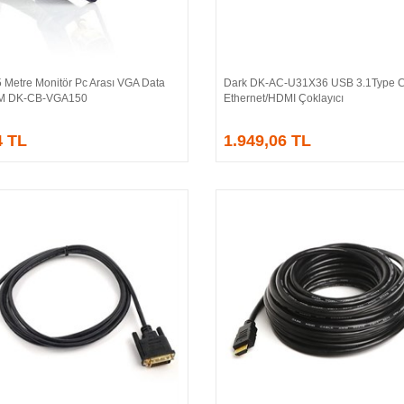
 Metre Monitör Pc Arası VGA Data
Dark DK-AC-U31X36 USB 3.1Type 
Sepete Ekle
Sepete Ekle
/M DK-CB-VGA150
Ethernet/HDMI Çoklayıcı
4 TL
1.949,06 TL