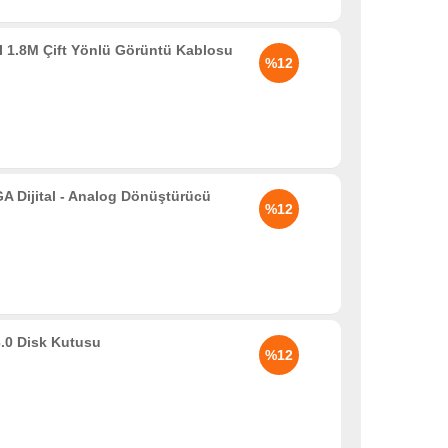
 1.8M Çift Yönlü Görüntü Kablosu
%12
Dijital - Analog Dönüştürücü
%12
.0 Disk Kutusu
%12