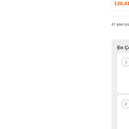
GPRINTER
130,4
GSKILL
G-TECHNOLOGY
HADRON
47 adet ürü
HAIKON
HAVIT
HCS
En Ç
HEC
HES
1
HIGH POWER
HIKVISION
HI-LEVEL
HIPER
HITACHI
HP
2
HPE
HUAWEI
HUNTKEY
HYNIX