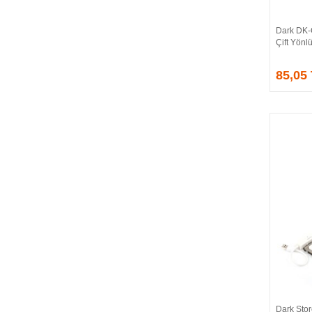
CORSAIR
COUGAR
Dark DK-
CRUCIAL
Çift Yönl
CSPEEDLINE
85,05
DAHUA
DARK
DarkFlash
DAYTONA
DEEP COOL
DELL
DEXIM
DIGITUS
D-LINK
EDNET
ELBA
ENERGIZER
ERAT
EVERCOOL
EVEREST
Dark Sto