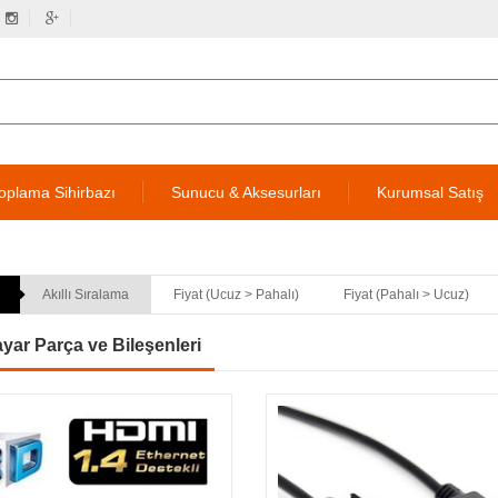
oplama Sihirbazı
Sunucu & Aksesurları
Kurumsal Satış
Akıllı Sıralama
Fiyat (Ucuz > Pahalı)
Fiyat (Pahalı > Ucuz)
ayar Parça ve Bileşenleri