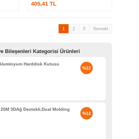
405,41 TL
1
2
3
Sonraki
ileşenleri Kategorisi Ürünleri
 Aluminyum Harddisk Kutusu
%12
20M 3DAğ Destekli,Dual Molding
%12