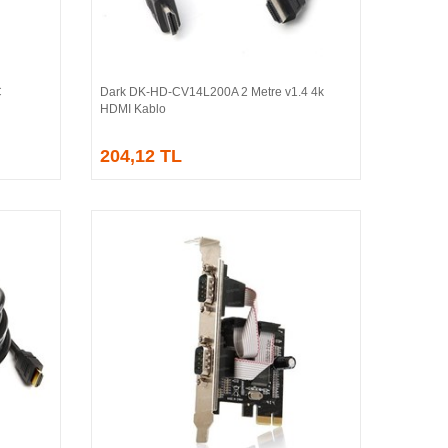
C
Dark DK-HD-CV14L200A 2 Metre v1.4 4k
Sepete Ekle
HDMI Kablo
204,12 TL