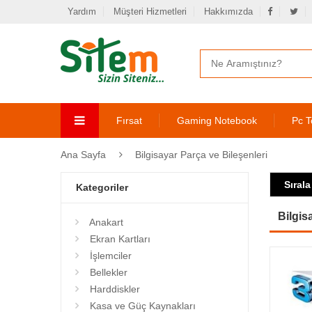
Yardım
Müşteri Hizmetleri
Hakkımızda
Fırsat
Gaming Notebook
Pc T
Ana Sayfa
Bilgisayar Parça ve Bileşenleri
Sırala
Kategoriler
Bilgis
Anakart
Ekran Kartları
İşlemciler
Bellekler
Harddiskler
Kasa ve Güç Kaynakları