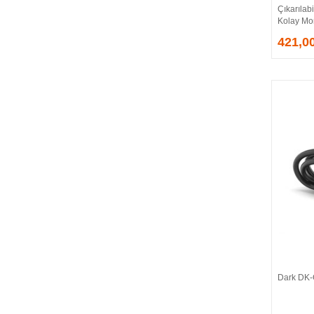
Çıkarılabi
EVGA
Kolay Mo
EXTREME
421,0
Eyfel
EZCOOL
FLAXES
FLY
FOEM
FRISBY
FSP
GAINWARD
GALAX
GAMDIAS
GAMEBOOSTER
GAMEPOWER
GEIL
GENESIS
Dark DK-
GIGABYTE
GOODRAM