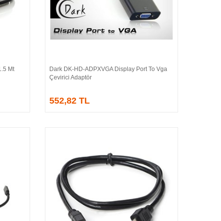
.5 Mt
Dark DK-HD-ADPXVGA Display Port To Vga
Sepete Ekle
Çevirici Adaptör
552,82 TL