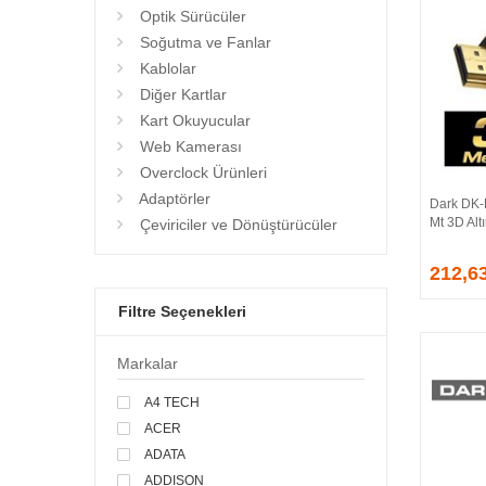
Optik Sürücüler
Soğutma ve Fanlar
Kablolar
Diğer Kartlar
Kart Okuyucular
Web Kamerası
Overclock Ürünleri
Adaptörler
Dark DK-
Mt 3D Alt
Çeviriciler ve Dönüştürücüler
212,6
Filtre Seçenekleri
Markalar
A4 TECH
ACER
ADATA
ADDISON