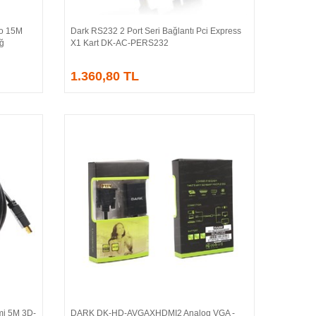
o 15M
Dark RS232 2 Port Seri Bağlantı Pci Express
Sepete Ekle
Ağ
X1 Kart DK-AC-PERS232
1.360,80 TL
i 5M 3D-
DARK DK-HD-AVGAXHDMI2 Analog VGA -
Sepete Ekle