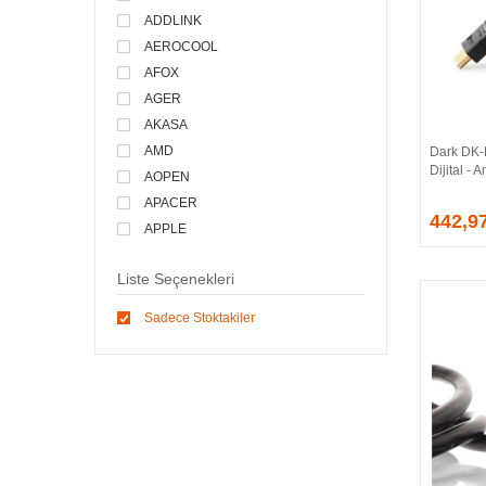
ADDLINK
AEROCOOL
AFOX
AGER
AKASA
AMD
Dark DK
Dijital -
AOPEN
APACER
442,9
APPLE
ARCTIC
Liste Seçenekleri
ASONIC
ASROCK
Sadece Stoktakiler
ASSMANN
ASUS
ATEN
AVEC
AVERMEDIA
AXLE