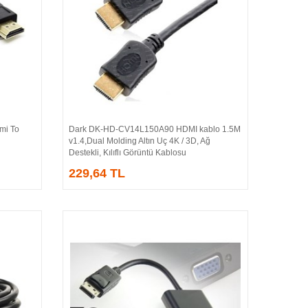
i To
Dark DK-HD-CV14L150A90 HDMI kablo 1.5M
Sepete Ekle
v1.4,Dual Molding Altın Uç 4K / 3D, Ağ
Destekli, Kılıflı Görüntü Kablosu
229,64 TL