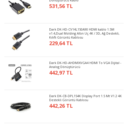
Dönüştürücü Kablo
531,56 TL
Dark DK-HD-CV14L150A90 HDMI kablo 1.5M
v1.4,Dual Molding Altın Uç 4K / 3D, Ağ Destekli,
Kılıflı Görüntü Kablosu
229,64 TL
Dark DK-HD-AHDMIXVGA4 HDMI To VGA Dijital -
Analog Dönüştürücü
442,97 TL
Dark DK-CB-DPL154K Display Port 1.5 Mt V1.2 4K
Destekli Görüntü Kablosu
442,26 TL