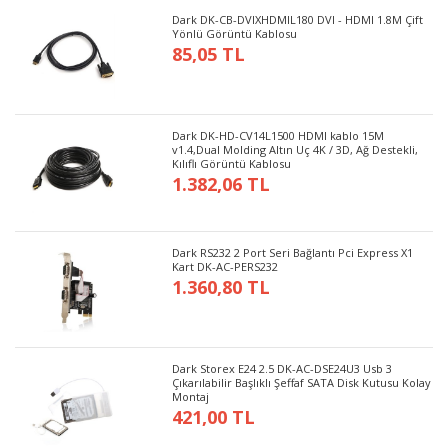
Dark DK-CB-DVIXHDMIL180 DVI - HDMI 1.8M Çift
Yönlü Görüntü Kablosu
85,05 TL
Dark DK-HD-CV14L1500 HDMI kablo 15M
v1.4,Dual Molding Altın Uç 4K / 3D, Ağ Destekli,
Kılıflı Görüntü Kablosu
1.382,06 TL
Dark RS232 2 Port Seri Bağlantı Pci Express X1
Kart DK-AC-PERS232
1.360,80 TL
Dark Storex E24 2.5 DK-AC-DSE24U3 Usb 3
Çıkarılabilir Başlıklı Şeffaf SATA Disk Kutusu Kolay
Montaj
421,00 TL