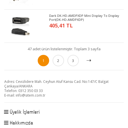
Dark DK-HD-AMDPXDP Mini Display To Display
Port(DK-HD-AMDPXDP)
405,41 TL
47 adet ürün listelenmiştir. Toplam 3 sayfa
1
2
3
Adres: Cevizlidere Mah. Ceyhun Atuf Kansu Cad. No:147/C Balgat
Çankaya/ANKARA
Telefon: 0312 350 03 33
E-mail:
info@sitem.com.tr
Üyelik İşlemleri
Hakkımızda