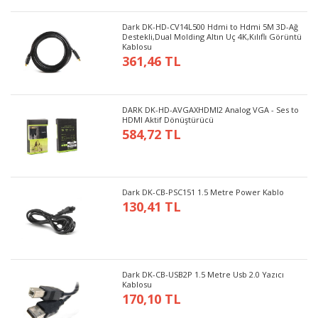
Dark DK-HD-CV14L500 Hdmi to Hdmi 5M 3D-Ağ
Destekli,Dual Molding Altın Uç 4K,Kılıflı Görüntü
Kablosu
361,46 TL
DARK DK-HD-AVGAXHDMI2 Analog VGA - Ses to
HDMI Aktif Dönüştürücü
584,72 TL
Dark DK-CB-PSC151 1.5 Metre Power Kablo
130,41 TL
Dark DK-CB-USB2P 1.5 Metre Usb 2.0 Yazıcı
Kablosu
170,10 TL