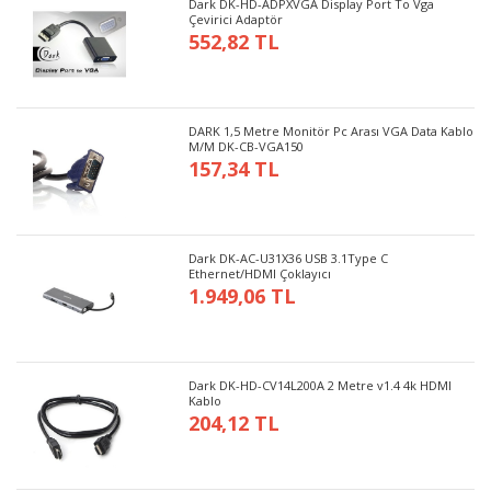
Dark DK-HD-ADPXVGA Display Port To Vga
Çevirici Adaptör
552,82 TL
DARK 1,5 Metre Monitör Pc Arası VGA Data Kablo
M/M DK-CB-VGA150
157,34 TL
Dark DK-AC-U31X36 USB 3.1Type C
Ethernet/HDMI Çoklayıcı
1.949,06 TL
Dark DK-HD-CV14L200A 2 Metre v1.4 4k HDMI
Kablo
204,12 TL