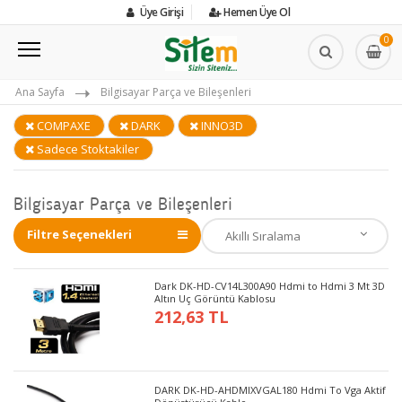
Üye Girişi
Hemen Üye Ol
0
Ana Sayfa
Bilgisayar Parça ve Bileşenleri
COMPAXE
DARK
INNO3D
Sadece Stoktakiler
Bilgisayar Parça ve Bileşenleri
Filtre Seçenekleri
Dark DK-HD-CV14L300A90 Hdmi to Hdmi 3 Mt 3D
Altın Uç Görüntü Kablosu
212,63 TL
DARK DK-HD-AHDMIXVGAL180 Hdmi To Vga Aktif