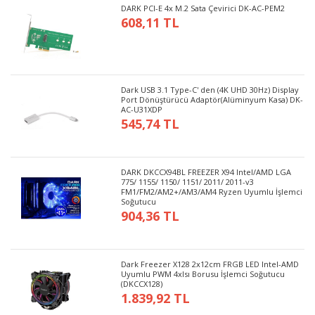
DARK PCI-E 4x M.2 Sata Çevirici DK-AC-PEM2
608,11 TL
Dark USB 3.1 Type-C' den (4K UHD 30Hz) Display
Port Dönüştürücü Adaptör(Alüminyum Kasa) DK-
AC-U31XDP
545,74 TL
DARK DKCCX94BL FREEZER X94 Intel/AMD LGA
775/ 1155/ 1150/ 1151/ 2011/ 2011-v3
FM1/FM2/AM2+/AM3/AM4 Ryzen Uyumlu İşlemci
Soğutucu
904,36 TL
Dark Freezer X128 2x12cm FRGB LED Intel-AMD
Uyumlu PWM 4xIsı Borusu İşlemci Soğutucu
(DKCCX128)
1.839,92 TL