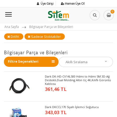
Üye Girişi
Hemen Üye Ol
0
Ana Sayfa
Bilgisayar Parça ve Bileşenleri
DARK
Sadece Stoktakiler
Bilgisayar Parça ve Bileşenleri
Filtre Seçenekleri
Dark DK-HD-CV14L500 Hdmi to Hdmi 5M 3D-Ağ
Destekli,Dual Molding Altın Uç 4K,Kılıflı Görüntü
Kablosu
361,46 TL
Dark DKCCL170 Siyah İşlemci Soğutucu
343,03 TL