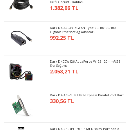
Kılıflı Görüntü Kablosu
1.382,06 TL
Dark DK-AC-U31XGLAN Type C - 10/100/1000
Gigabit Ethernet Ağ Adaptörü
992,25 TL
Dark DKCCW126 AquaForce W126 120mmRGB
Sıvı Soğtma
2.058,21 TL
Dark DK-AC-PELPT PCI-Express Paralel Port Kart
330,56 TL
Dark DK-CB-DPL150 1.5 Mt Display Port Kablo