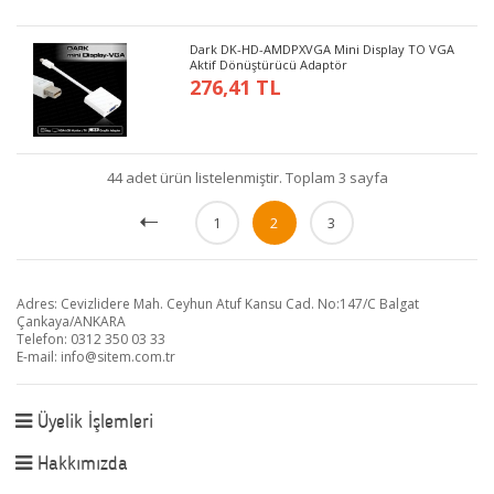
Dark DK-HD-AMDPXVGA Mini Display TO VGA
Aktif Dönüştürücü Adaptör
276,41 TL
44 adet ürün listelenmiştir. Toplam 3 sayfa
1
2
3
Adres: Cevizlidere Mah. Ceyhun Atuf Kansu Cad. No:147/C Balgat
Çankaya/ANKARA
Telefon: 0312 350 03 33
E-mail:
info@sitem.com.tr
Üyelik İşlemleri
Hakkımızda