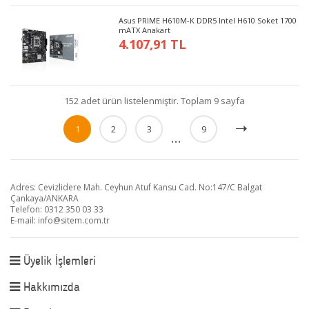
Asus PRIME H610M-K DDR5 Intel H610 Soket 1700
mATX Anakart
4.107,91 TL
152 adet ürün listelenmiştir. Toplam 9 sayfa
1
2
3
9
...
Adres: Cevizlidere Mah. Ceyhun Atuf Kansu Cad. No:147/C Balgat
Çankaya/ANKARA
Telefon: 0312 350 03 33
E-mail:
info@sitem.com.tr
Üyelik İşlemleri
Hakkımızda