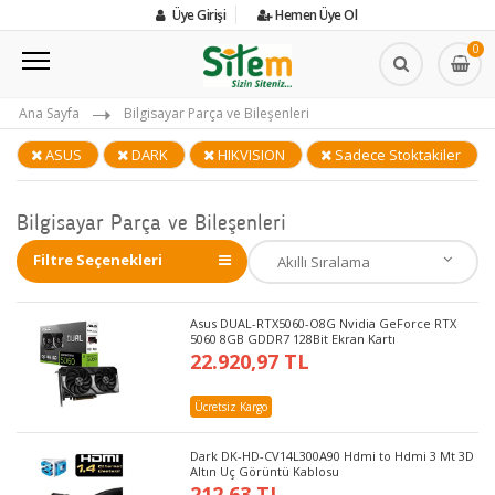
Üye Girişi
Hemen Üye Ol
0
Ana Sayfa
Bilgisayar Parça ve Bileşenleri
ASUS
DARK
HIKVISION
Sadece Stoktakiler
Bilgisayar Parça ve Bileşenleri
Filtre Seçenekleri
Asus DUAL-RTX5060-O8G Nvidia GeForce RTX
5060 8GB GDDR7 128Bit Ekran Kartı
22.920,97 TL
Ücretsiz Kargo
Dark DK-HD-CV14L300A90 Hdmi to Hdmi 3 Mt 3D
Altın Uç Görüntü Kablosu
212,63 TL