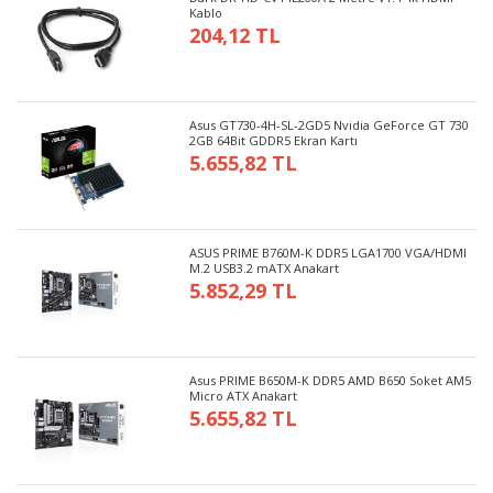
Kablo
204,12 TL
Asus GT730-4H-SL-2GD5 Nvidia GeForce GT 730
2GB 64Bit GDDR5 Ekran Kartı
5.655,82 TL
ASUS PRIME B760M-K DDR5 LGA1700 VGA/HDMI
M.2 USB3.2 mATX Anakart
5.852,29 TL
Asus PRIME B650M-K DDR5 AMD B650 Soket AM5
Micro ATX Anakart
5.655,82 TL