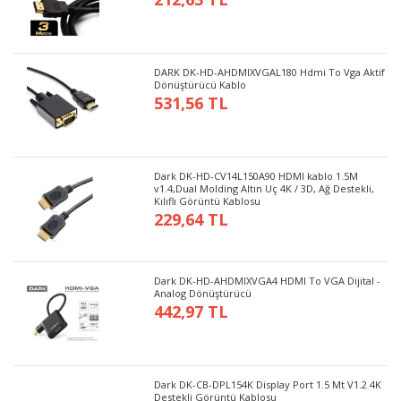
DARK DK-HD-AHDMIXVGAL180 Hdmi To Vga Aktif
Dönüştürücü Kablo
531,56 TL
Dark DK-HD-CV14L150A90 HDMI kablo 1.5M
v1.4,Dual Molding Altın Uç 4K / 3D, Ağ Destekli,
Kılıflı Görüntü Kablosu
229,64 TL
Dark DK-HD-AHDMIXVGA4 HDMI To VGA Dijital -
Analog Dönüştürücü
442,97 TL
Dark DK-CB-DPL154K Display Port 1.5 Mt V1.2 4K
Destekli Görüntü Kablosu