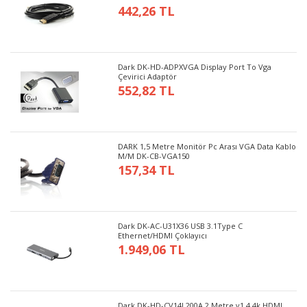
442,26 TL
Dark DK-HD-ADPXVGA Display Port To Vga
Çevirici Adaptör
552,82 TL
DARK 1,5 Metre Monitör Pc Arası VGA Data Kablo
M/M DK-CB-VGA150
157,34 TL
Dark DK-AC-U31X36 USB 3.1Type C
Ethernet/HDMI Çoklayıcı
1.949,06 TL
Dark DK-HD-CV14L200A 2 Metre v1.4 4k HDMI