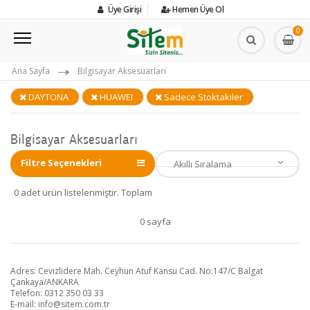
Üye Girişi
Hemen Üye Ol
0
Ana Sayfa
Bilgisayar Aksesuarları
DAYTONA
HUAWEI
Sadece Stoktakiler
Bilgisayar Aksesuarları
Filtre Seçenekleri
0 adet ürün listelenmiştir. Toplam
0 sayfa
Adres: Cevizlidere Mah. Ceyhun Atuf Kansu Cad. No:147/C Balgat
Çankaya/ANKARA
Telefon: 0312 350 03 33
E-mail:
info@sitem.com.tr