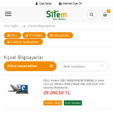
Üye Girişi
Hemen Üye Ol
0
Ana Sayfa
Kişisel Bilgisayarlar
DELL
TOSHIBA
VALUELINE
Sadece Stoktakiler
Kişisel Bilgisayarlar
Filtre Seçenekleri
DELL Vostro 3501 N6503VN3501EMEA0_U Intel
Core i3-1005G1 8GB 256GB SSD O/B VGA 15.6"
Ubuntu Notebook
29.200,50 TL
Ücretsiz Kargo
Hızlı Gönderi