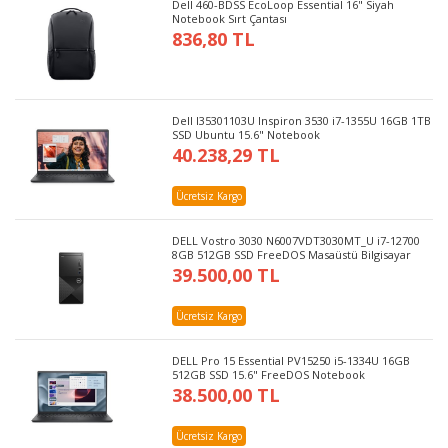
Dell 460-BDSS EcoLoop Essential 16" Siyah
Notebook Sırt Çantası
836,80 TL
Dell I35301103U Inspiron 3530 i7-1355U 16GB 1TB
SSD Ubuntu 15.6" Notebook
40.238,29 TL
Ücretsiz Kargo
DELL Vostro 3030 N6007VDT3030MT_U i7-12700
8GB 512GB SSD FreeDOS Masaüstü Bilgisayar
39.500,00 TL
Ücretsiz Kargo
DELL Pro 15 Essential PV15250 i5-1334U 16GB
512GB SSD 15.6" FreeDOS Notebook
38.500,00 TL
Ücretsiz Kargo