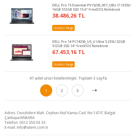
DELL Pro 15 Essential PV15250_007_UBU i7-1355U
16GB 512GB SSD 15.6" FreeDOS Notebook
38.486,26 TL
Ücretsiz Kargo
DELL Pro 14 PC14250_U5_U Ultra 5 235U 32GB
512GB SSD 14" FreeDOS Notebook
67.453,16 TL
Ücretsiz Kargo
47 adet ürün listelenmiştir. Toplam 3 sayfa
1
2
3
Adres: Cevizlidere Mah. Ceyhun Atuf Kansu Cad. No:147/C Balgat
Çankaya/ANKARA
Telefon: 0312 350 03 33
E-mail:
info@sitem.com.tr