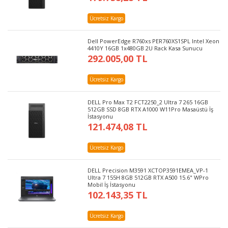
Ücretsiz Kargo
Dell PowerEdge R760xs PER760XS1SPL Intel Xeon
4410Y 16GB 1x480GB 2U Rack Kasa Sunucu
292.005,00 TL
Ücretsiz Kargo
DELL Pro Max T2 FCT2250_2 Ultra 7 265 16GB
512GB SSD 8GB RTX A1000 W11Pro Masaüstü İş
İstasyonu
121.474,08 TL
Ücretsiz Kargo
DELL Precision M3591 XCTOP3591EMEA_VP-1
Ultra 7 155H 8GB 512GB RTX A500 15.6" WPro
Mobil İş İstasyonu
102.143,35 TL
Ücretsiz Kargo