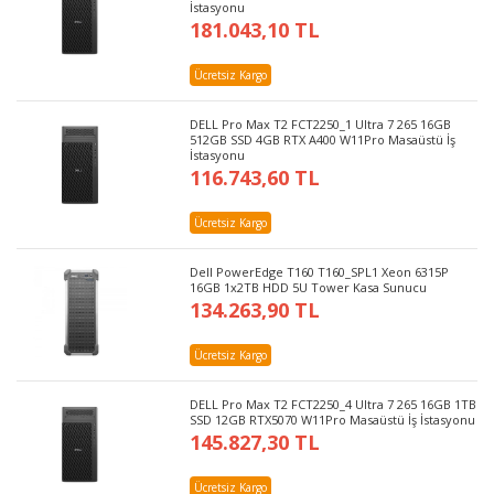
İstasyonu
181.043,10 TL
Ücretsiz Kargo
DELL Pro Max T2 FCT2250_1 Ultra 7 265 16GB
512GB SSD 4GB RTX A400 W11Pro Masaüstü İş
İstasyonu
116.743,60 TL
Ücretsiz Kargo
Dell PowerEdge T160 T160_SPL1 Xeon 6315P
16GB 1x2TB HDD 5U Tower Kasa Sunucu
134.263,90 TL
Ücretsiz Kargo
DELL Pro Max T2 FCT2250_4 Ultra 7 265 16GB 1TB
SSD 12GB RTX5070 W11Pro Masaüstü İş İstasyonu
145.827,30 TL
Ücretsiz Kargo