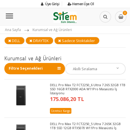
Üye Girişi
Hemen Üye Ol
0
Ana Sayfa
Kurumsal ve Ağ Ürünleri
DELL
DRAYTEK
Sadece Stoktakiler
Kurumsal ve Ağ Ürünleri
Filtre Seçenekleri
DELL Pro Max T2 FCT2250_6 Ultra 7 265 32GB 1TB
SSD 16GB RTX2000 ADA W11Pro Masaüstü İş
İstasyonu
175.086,20 TL
Ücretsiz Kargo
DELL Pro Max T2 FCT2250_5 Ultra 7 265K 32GB
1TB SSD 12GB RTX5070 W11Pro Masaüstü İş