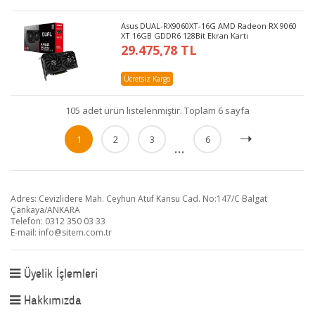
Asus DUAL-RX9060XT-16G AMD Radeon RX 9060
XT 16GB GDDR6 128Bit Ekran Kartı
29.475,78 TL
Ücretsiz Kargo
105 adet ürün listelenmiştir. Toplam 6 sayfa
1
2
3
6
...
Adres: Cevizlidere Mah. Ceyhun Atuf Kansu Cad. No:147/C Balgat
Çankaya/ANKARA
Telefon: 0312 350 03 33
E-mail:
info@sitem.com.tr
Üyelik İşlemleri
Hakkımızda