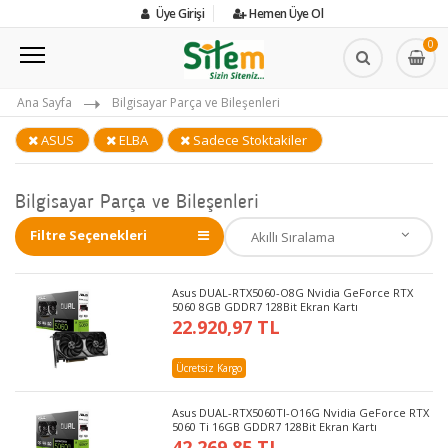
Üye Girişi
Hemen Üye Ol
0
Ana Sayfa
Bilgisayar Parça ve Bileşenleri
ASUS
ELBA
Sadece Stoktakiler
Bilgisayar Parça ve Bileşenleri
Filtre Seçenekleri
Asus DUAL-RTX5060-O8G Nvidia GeForce RTX
5060 8GB GDDR7 128Bit Ekran Kartı
22.920,97 TL
Ücretsiz Kargo
Asus DUAL-RTX5060TI-O16G Nvidia GeForce RTX
5060 Ti 16GB GDDR7 128Bit Ekran Kartı
42.269,85 TL