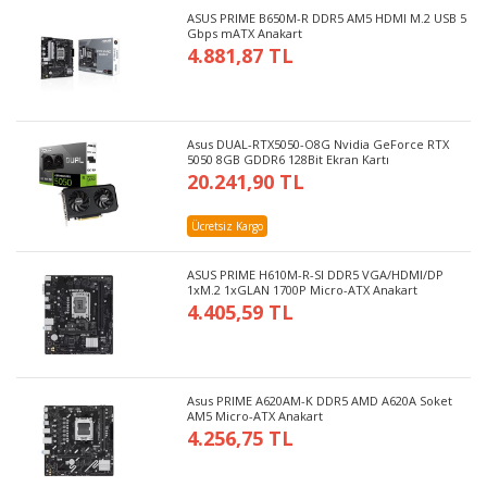
ASUS PRIME B650M-R DDR5 AM5 HDMI M.2 USB 5
Gbps mATX Anakart
4.881,87 TL
Asus DUAL-RTX5050-O8G Nvidia GeForce RTX
5050 8GB GDDR6 128Bit Ekran Kartı
20.241,90 TL
Ücretsiz Kargo
ASUS PRIME H610M-R-SI DDR5 VGA/HDMI/DP
1xM.2 1xGLAN 1700P Micro-ATX Anakart
4.405,59 TL
Asus PRIME A620AM-K DDR5 AMD A620A Soket
AM5 Micro-ATX Anakart
4.256,75 TL