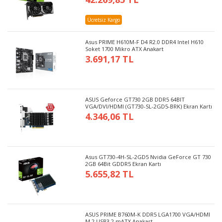
Ücretsiz Kargo
Asus PRIME H610M-F D4 R2.0 DDR4 Intel H610
Soket 1700 Mikro ATX Anakart
3.691,17 TL
ASUS Geforce GT730 2GB DDR5 64BIT
VGA/DVI/HDMI (GT730-SL-2GD5-BRK) Ekran Kartı
4.346,06 TL
Asus GT730-4H-SL-2GD5 Nvidia GeForce GT 730
2GB 64Bit GDDR5 Ekran Kartı
5.655,82 TL
ASUS PRIME B760M-K DDR5 LGA1700 VGA/HDMI
M.2 USB3.2 mATX Anakart