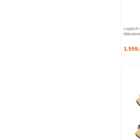
BALLISTIX
Be Quiet!
BEEK
BELKIN
Logitech
BENQ
Mikrofon
BIGBOY
BIOSTAR
1.559
BITFENIX
BORY
CABLE
CANYON
CLASSONE
CLUB 3D
CODEGEN
COLORFUL
COMPAXE
COOLER MASTER
COOPER
CORPUS