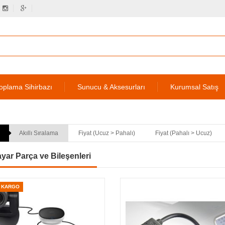
oplama Sihirbazı
Sunucu & Aksesurları
Kurumsal Satış
Akıllı Sıralama
Fiyat (Ucuz > Pahalı)
Fiyat (Pahalı > Ucuz)
ayar Parça ve Bileşenleri
Z KARGO