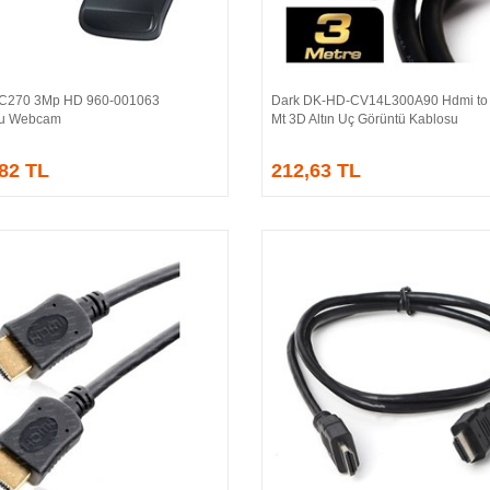
 C270 3Mp HD 960-001063
Dark DK-HD-CV14L300A90 Hdmi to
Sepete Ekle
Sepete Ekle
lu Webcam
Mt 3D Altın Uç Görüntü Kablosu
,82 TL
212,63 TL