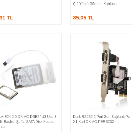
Çift Yönlü Görüntü Kablosu
,31 TL
85,05 TL
rex E24 2.5 DK-AC-DSE24U3 Usb 3
Dark RS232 2 Port Seri Bağlantı Pci
Sepete Ekle
Sepete Ekle
lir Başlıklı Şeffaf SATA Disk Kutusu
X1 Kart DK-AC-PERS232
ntaj