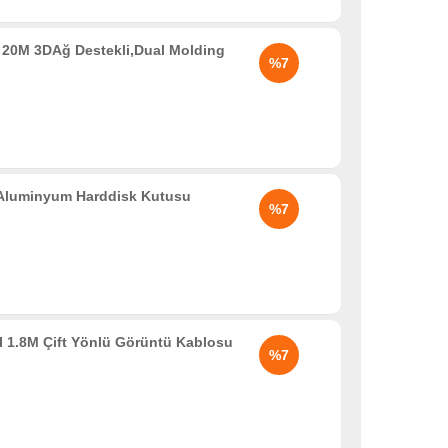
20M 3DAğ Destekli,Dual Molding
%7
 Aluminyum Harddisk Kutusu
%7
 1.8M Çift Yönlü Görüntü Kablosu
%7