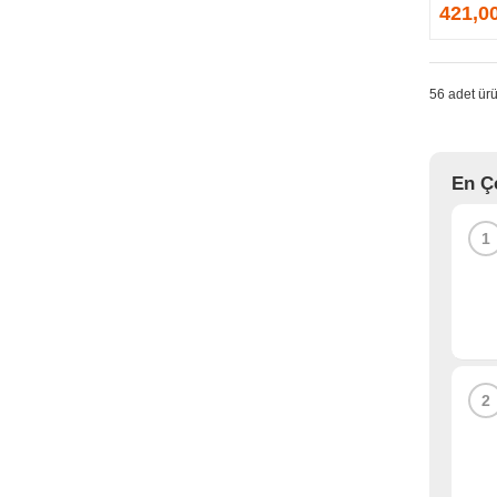
GPRINTER
421,0
GSKILL
G-TECHNOLOGY
HADRON
56 adet ürü
HAIKON
HAVIT
HCS
En Ç
HEC
HES
1
HIGH POWER
HIKVISION
HI-LEVEL
HIPER
HITACHI
HP
2
HPE
HUAWEI
HUNTKEY
HYNIX