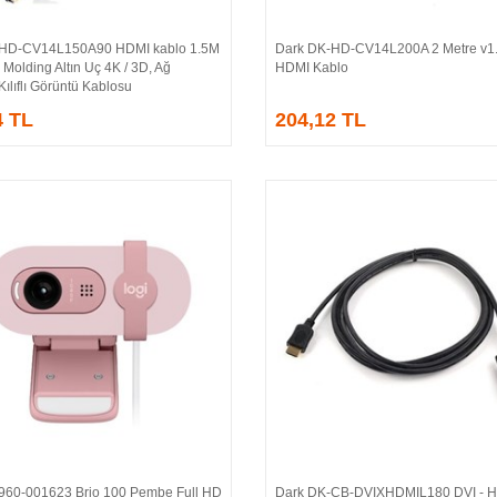
-HD-CV14L150A90 HDMI kablo 1.5M
Dark DK-HD-CV14L200A 2 Metre v1.
Sepete Ekle
Sepete Ekle
 Molding Altın Uç 4K / 3D, Ağ
HDMI Kablo
Kılıflı Görüntü Kablosu
4 TL
204,12 TL
 960-001623 Brio 100 Pembe Full HD
Dark DK-CB-DVIXHDMIL180 DVI - 
Sepete Ekle
Sepete Ekle