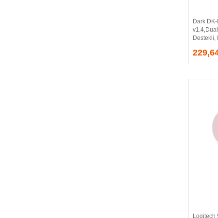
CORSAIR
COUGAR
Dark DK
CRUCIAL
v1.4,Dual
Destekli, 
CSPEEDLINE
229,6
DAHUA
DARK
DarkFlash
DAYTONA
DEEP COOL
DELL
DEXIM
DIGITUS
D-LINK
EDNET
ELBA
ENERGIZER
ERAT
EVERCOOL
EVEREST
Logitech