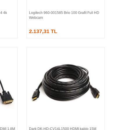
4 4k
Logitech 960-001585 Brio 100 Grafit Full HD
Sepete Ekle
Webcam
2.137,31 TL
HDMI 1.8M
Dark DK-HD-CV14L1500 HDMI kablo 15M
Sepete Ekle