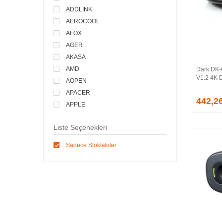
ADDLINK
AEROCOOL
AFOX
AGER
AKASA
AMD
Dark DK-
V1.2 4K 
AOPEN
APACER
442,2
APPLE
ARCTIC
Liste Seçenekleri
ASONIC
ASROCK
Sadece Stoktakiler
ASSMANN
ASUS
ATEN
AVEC
AVERMEDIA
AXLE