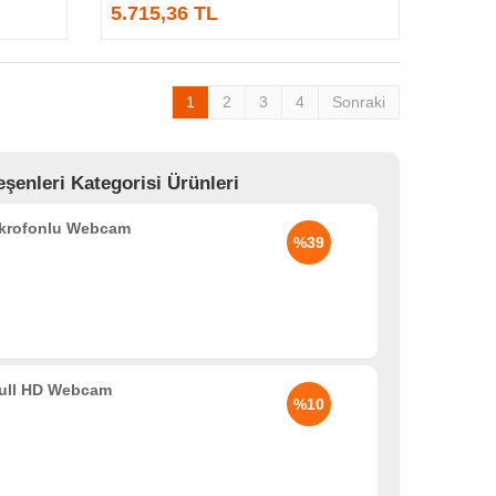
5.715,36 TL
1
2
3
4
Sonraki
enleri Kategorisi Ürünleri
ikrofonlu Webcam
%39
 Full HD Webcam
%10