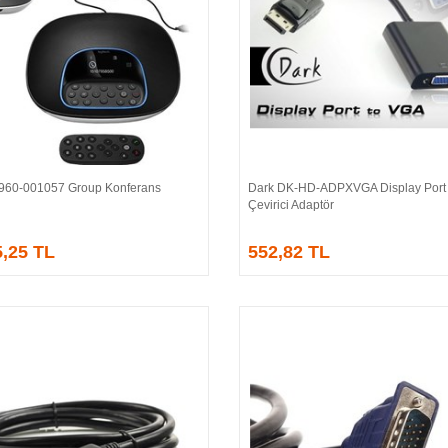
 960-001057 Group Konferans
Dark DK-HD-ADPXVGA Display Port
Sepete Ekle
Sepete Ekle
Çevirici Adaptör
5,25 TL
552,82 TL