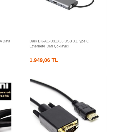
A Data
Dark DK-AC-U31X36 USB 3.1Type C
Sepete Ekle
Ethernet/HDMI Çoklayıcı
1.949,06 TL