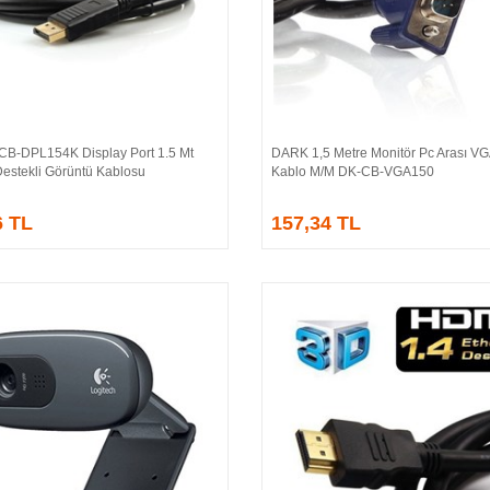
CB-DPL154K Display Port 1.5 Mt
DARK 1,5 Metre Monitör Pc Arası VG
Sepete Ekle
Sepete Ekle
Destekli Görüntü Kablosu
Kablo M/M DK-CB-VGA150
6 TL
157,34 TL