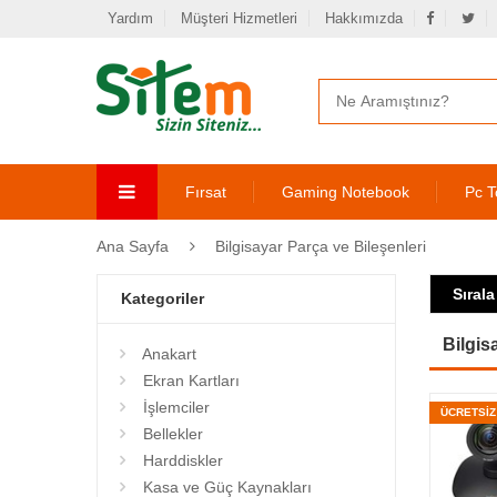
Yardım
Müşteri Hizmetleri
Hakkımızda
Fırsat
Gaming Notebook
Pc T
Ana Sayfa
Bilgisayar Parça ve Bileşenleri
Sırala
Kategoriler
Bilgis
Anakart
Ekran Kartları
İşlemciler
ÜCRETSİ
Bellekler
Harddiskler
Kasa ve Güç Kaynakları