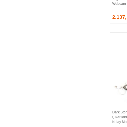
Webcam
EVGA
EXTREME
2.137
Eyfel
EZCOOL
FLAXES
FLY
FOEM
FRISBY
FSP
GAINWARD
GALAX
GAMDIAS
GAMEBOOSTER
GAMEPOWER
GEIL
GENESIS
Dark Sto
GIGABYTE
Çıkarılabi
GOODRAM
Kolay Mo