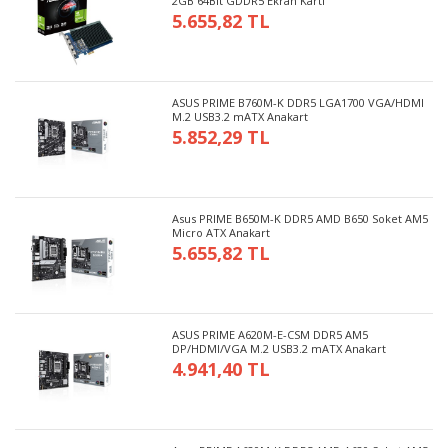
2GB 64Bit GDDR5 Ekran Kartı
5.655,82 TL
ASUS PRIME B760M-K DDR5 LGA1700 VGA/HDMI
M.2 USB3.2 mATX Anakart
5.852,29 TL
Asus PRIME B650M-K DDR5 AMD B650 Soket AM5
Micro ATX Anakart
5.655,82 TL
ASUS PRIME A620M-E-CSM DDR5 AM5
DP/HDMI/VGA M.2 USB3.2 mATX Anakart
4.941,40 TL