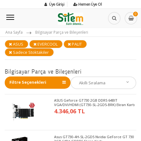
Üye Girişi
Hemen Üye Ol
0
Ana Sayfa
Bilgisayar Parça ve Bileşenleri
ASUS
EVERCOOL
PALIT
Sadece Stoktakiler
Bilgisayar Parça ve Bileşenleri
Filtre Seçenekleri
ASUS Geforce GT730 2GB DDR5 64BIT
VGA/DVI/HDMI (GT730-SL-2GD5-BRK) Ekran Kartı
4.346,06 TL
Asus GT730-4H-SL-2GD5 Nvidia GeForce GT 730