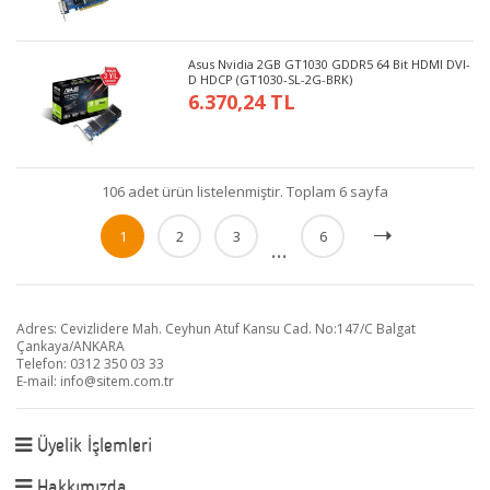
Asus Nvidia 2GB GT1030 GDDR5 64 Bit HDMI DVI-
D HDCP (GT1030-SL-2G-BRK)
6.370,24 TL
106 adet ürün listelenmiştir. Toplam 6 sayfa
1
2
3
6
...
Adres: Cevizlidere Mah. Ceyhun Atuf Kansu Cad. No:147/C Balgat
Çankaya/ANKARA
Telefon: 0312 350 03 33
E-mail:
info@sitem.com.tr
Üyelik İşlemleri
Hakkımızda