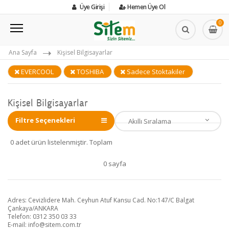
Üye Girişi
Hemen Üye Ol
0
Ana Sayfa
Kişisel Bilgisayarlar
EVERCOOL
TOSHIBA
Sadece Stoktakiler
Kişisel Bilgisayarlar
Filtre Seçenekleri
0 adet ürün listelenmiştir. Toplam
0 sayfa
Adres: Cevizlidere Mah. Ceyhun Atuf Kansu Cad. No:147/C Balgat
Çankaya/ANKARA
Telefon: 0312 350 03 33
E-mail:
info@sitem.com.tr