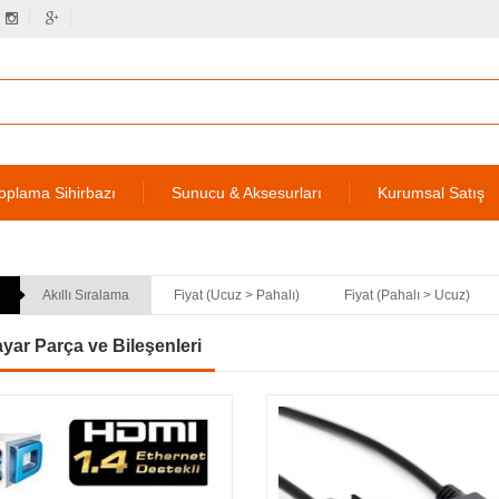
oplama Sihirbazı
Sunucu & Aksesurları
Kurumsal Satış
Akıllı Sıralama
Fiyat (Ucuz > Pahalı)
Fiyat (Pahalı > Ucuz)
ayar Parça ve Bileşenleri