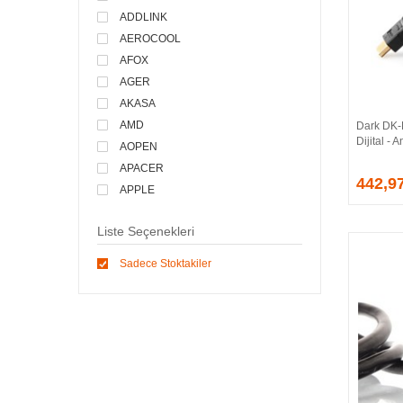
ADDLINK
AEROCOOL
AFOX
AGER
AKASA
AMD
Dark DK
Dijital -
AOPEN
APACER
442,9
APPLE
ARCTIC
Liste Seçenekleri
ASONIC
ASROCK
Sadece Stoktakiler
ASSMANN
ASUS
ATEN
AVEC
AVERMEDIA
AXLE