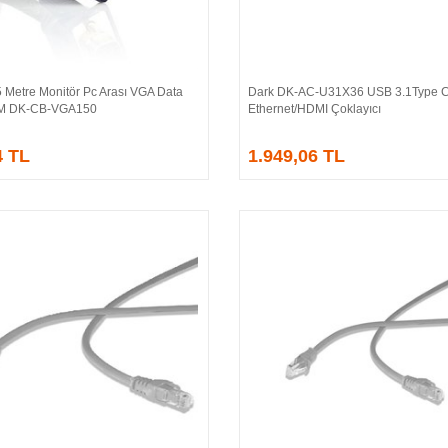
 Metre Monitör Pc Arası VGA Data
Dark DK-AC-U31X36 USB 3.1Type 
Sepete Ekle
Sepete Ekle
/M DK-CB-VGA150
Ethernet/HDMI Çoklayıcı
4 TL
1.949,06 TL