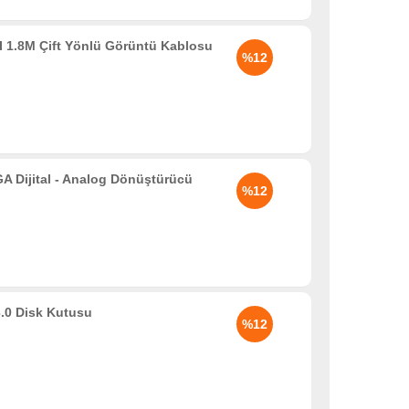
 1.8M Çift Yönlü Görüntü Kablosu
%12
Dijital - Analog Dönüştürücü
%12
.0 Disk Kutusu
%12