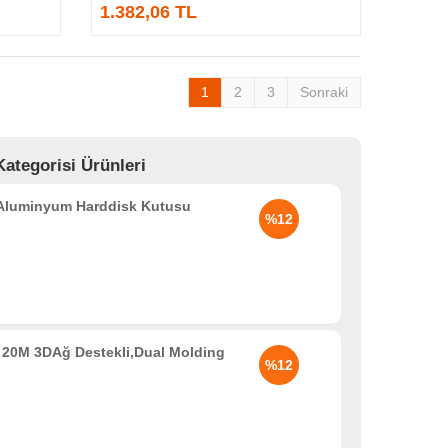
1.382,06 TL
1
2
3
Sonraki
ategorisi Ürünleri
 Aluminyum Harddisk Kutusu
%12
20M 3DAğ Destekli,Dual Molding
%12