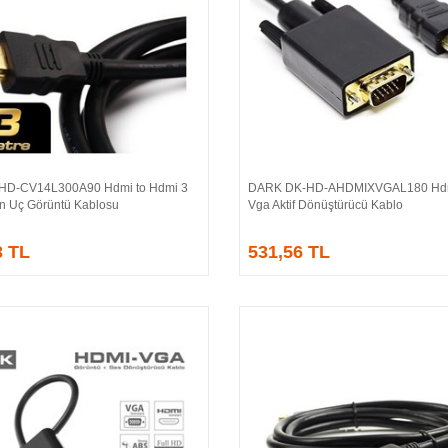
HD-CV14L300A90 Hdmi to Hdmi 3
DARK DK-HD-AHDMIXVGAL180 Hdm
Sepete Ekle
Sepete Ekle
ın Uç Görüntü Kablosu
Vga Aktif Dönüştürücü Kablo
3 TL
531,56 TL