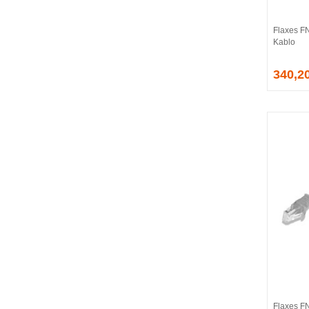
CORSAIR
COUGAR
Flaxes F
CRUCIAL
Kablo
CSPEEDLINE
340,2
DAHUA
DARK
DarkFlash
DAYTONA
DEEP COOL
DELL
DEXIM
DIGITUS
D-LINK
EDNET
ELBA
ENERGIZER
ERAT
EVERCOOL
EVEREST
Flaxes F