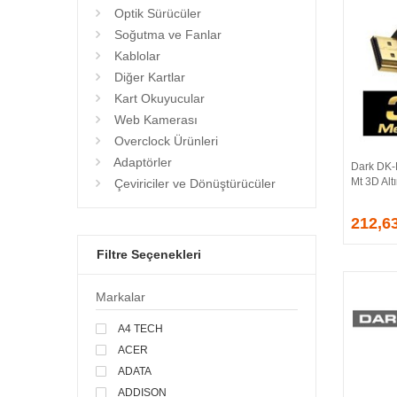
Optik Sürücüler
Soğutma ve Fanlar
Kablolar
Diğer Kartlar
Kart Okuyucular
Web Kamerası
Overclock Ürünleri
Adaptörler
Dark DK-
Mt 3D Alt
Çeviriciler ve Dönüştürücüler
212,6
Filtre Seçenekleri
Markalar
A4 TECH
ACER
ADATA
ADDISON