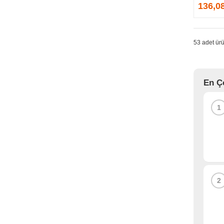
GPRINTER
136,0
GSKILL
G-TECHNOLOGY
HADRON
53 adet ürü
HAIKON
HAVIT
HCS
En Ç
HEC
HES
1
HIGH POWER
HIKVISION
HI-LEVEL
HIPER
HITACHI
HP
2
HPE
HUAWEI
HUNTKEY
HYNIX