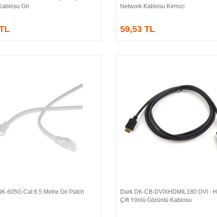
Kablosu Gri
Network Kablosu Kırmızı
 TL
59,53 TL
NK-605G Cat 6 5 Metre Gri Patch
Dark DK-CB-DVIXHDMIL180 DVI - 
Sepete Ekle
Sepete Ekle
Çift Yönlü Görüntü Kablosu