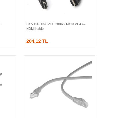
C
Dark DK-HD-CV14L200A 2 Metre v1.4 4k
Sepete Ekle
HDMI Kablo
204,12 TL