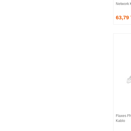
Network 
EVGA
EXTREME
63,79
Eyfel
EZCOOL
FLAXES
FLY
FOEM
FRISBY
FSP
GAINWARD
GALAX
GAMDIAS
GAMEBOOSTER
GAMEPOWER
GEIL
GENESIS
Flaxes F
GIGABYTE
Kablo
GOODRAM