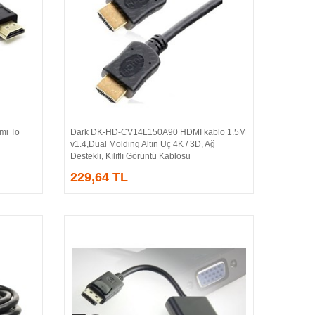
i To
Dark DK-HD-CV14L150A90 HDMI kablo 1.5M
Sepete Ekle
v1.4,Dual Molding Altın Uç 4K / 3D, Ağ
Destekli, Kılıflı Görüntü Kablosu
229,64 TL