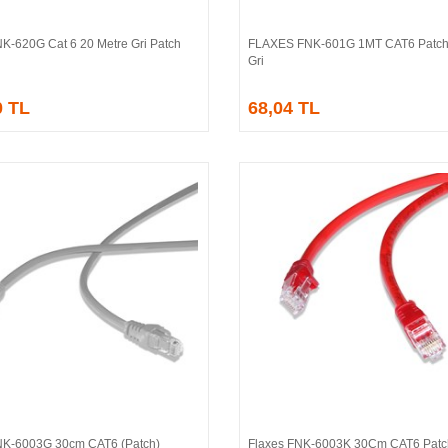
NK-620G Cat 6 20 Metre Gri Patch
FLAXES FNK-601G 1MT CAT6 Patch
Sepete Ekle
Sepete Ekle
Gri
0 TL
68,04 TL
NK-6003G 30cm CAT6 (Patch)
Flaxes FNK-6003K 30Cm CAT6 Patc
Sepete Ekle
Sepete Ekle