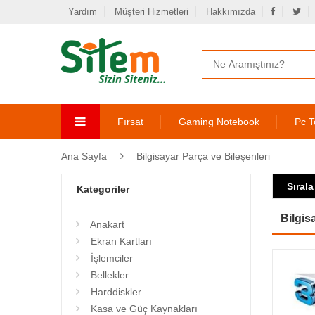
Yardım
Müşteri Hizmetleri
Hakkımızda
Fırsat
Gaming Notebook
Pc T
Ana Sayfa
Bilgisayar Parça ve Bileşenleri
Sırala
Kategoriler
Bilgis
Anakart
Ekran Kartları
İşlemciler
Bellekler
Harddiskler
Kasa ve Güç Kaynakları