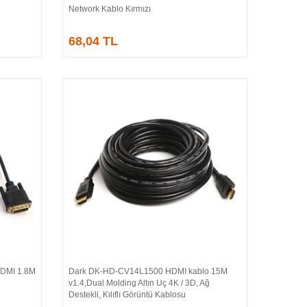
Network Kablo Kırmızı
68,04 TL
HDMI 1.8M
Dark DK-HD-CV14L1500 HDMI kablo 15M
Sepete Ekle
v1.4,Dual Molding Altın Uç 4K / 3D, Ağ
Destekli, Kılıflı Görüntü Kablosu