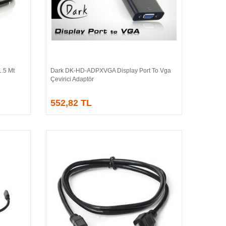
.5 Mt
Dark DK-HD-ADPXVGA Display Port To Vga
Sepete Ekle
Çevirici Adaptör
552,82 TL