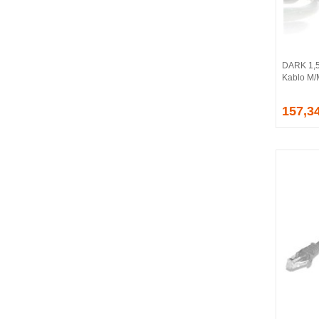
BALLISTIX
Be Quiet!
BEEK
BELKIN
DARK 1,5
BENQ
Kablo M
BIGBOY
BIOSTAR
157,3
BITFENIX
BORY
CABLE
CANYON
CLASSONE
CLUB 3D
CODEGEN
COLORFUL
COMPAXE
COOLER MASTER
COOPER
CORPUS