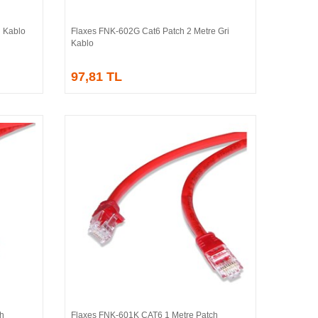
 Kablo
Flaxes FNK-602G Cat6 Patch 2 Metre Gri
Sepete Ekle
Kablo
97,81 TL
h
Flaxes FNK-601K CAT6 1 Metre Patch
Sepete Ekle