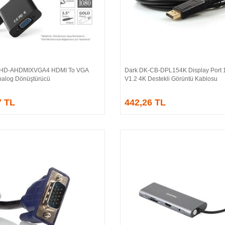
-HD-AHDMIXVGA4 HDMI To VGA
Dark DK-CB-DPL154K Display Port 1
Sepete Ekle
Sepete Ekle
 Analog Dönüştürücü
V1.2 4K Destekli Görüntü Kablosu
7 TL
442,26 TL