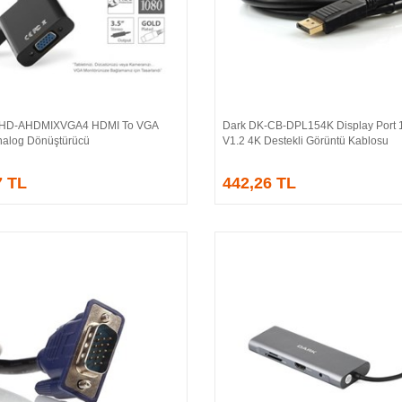
-HD-AHDMIXVGA4 HDMI To VGA
Dark DK-CB-DPL154K Display Port 1
Sepete Ekle
Sepete Ekle
 Analog Dönüştürücü
V1.2 4K Destekli Görüntü Kablosu
7 TL
442,26 TL