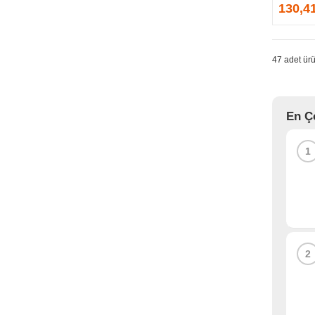
GPRINTER
130,4
GSKILL
G-TECHNOLOGY
HADRON
47 adet ürü
HAIKON
HAVIT
HCS
En Ç
HEC
HES
1
HIGH POWER
HIKVISION
HI-LEVEL
HIPER
HITACHI
HP
2
HPE
HUAWEI
HUNTKEY
HYNIX