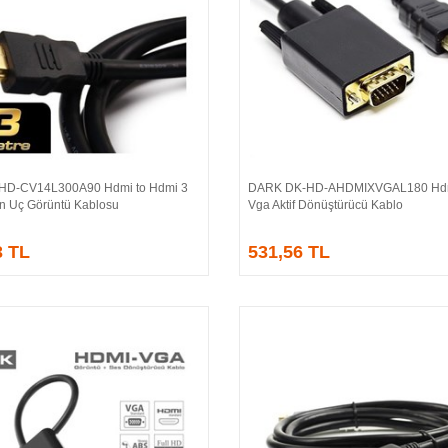
HD-CV14L300A90 Hdmi to Hdmi 3
DARK DK-HD-AHDMIXVGAL180 Hdm
Sepete Ekle
Sepete Ekle
ın Uç Görüntü Kablosu
Vga Aktif Dönüştürücü Kablo
3 TL
531,56 TL