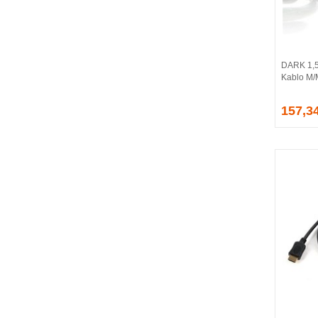
BALLISTIX
Be Quiet!
BEEK
BELKIN
DARK 1,5
BENQ
Kablo M
BIGBOY
BIOSTAR
157,3
BITFENIX
BORY
CABLE
CANYON
CLASSONE
CLUB 3D
CODEGEN
COLORFUL
COMPAXE
COOLER MASTER
COOPER
CORPUS