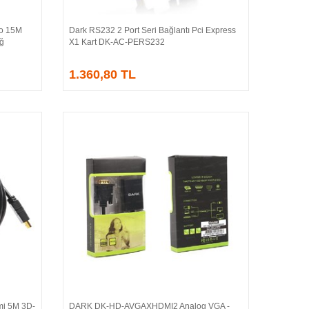
o 15M
Dark RS232 2 Port Seri Bağlantı Pci Express
Sepete Ekle
Ağ
X1 Kart DK-AC-PERS232
1.360,80 TL
i 5M 3D-
DARK DK-HD-AVGAXHDMI2 Analog VGA -
Sepete Ekle