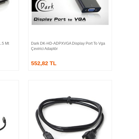
.5 Mt
Dark DK-HD-ADPXVGA Display Port To Vga
Sepete Ekle
Çevirici Adaptör
552,82 TL