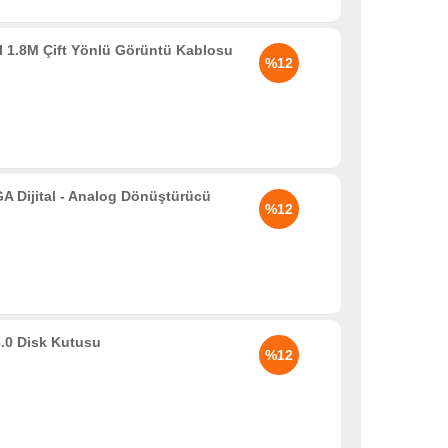
 1.8M Çift Yönlü Görüntü Kablosu
%12
Dijital - Analog Dönüştürücü
%12
.0 Disk Kutusu
%12