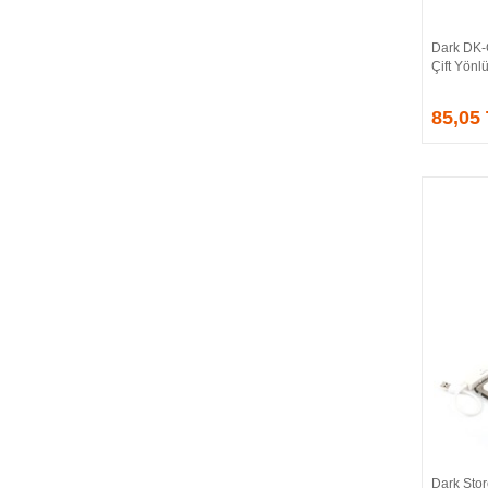
CORSAIR
COUGAR
Dark DK-
CRUCIAL
Çift Yönl
CSPEEDLINE
85,05
DAHUA
DARK
DarkFlash
DAYTONA
DEEP COOL
DELL
DEXIM
DIGITUS
D-LINK
EDNET
ELBA
ENERGIZER
ERAT
EVERCOOL
EVEREST
Dark Sto