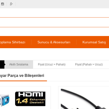
oplama Sihirbazı
Sunucu & Aksesurları
Kurumsal Satış
Akıllı Sıralama
Fiyat (Ucuz > Pahalı)
Fiyat (Pahalı > Ucuz)
ayar Parça ve Bileşenleri