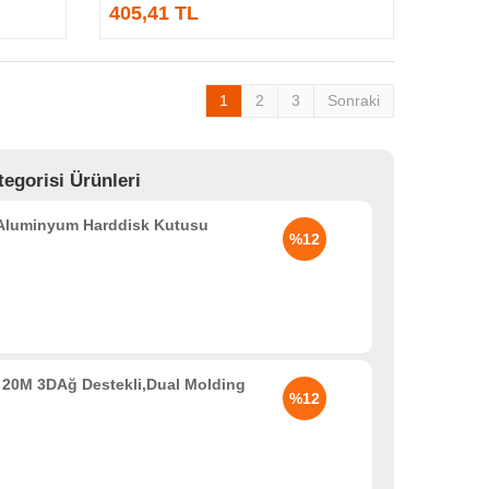
405,41 TL
1
2
3
Sonraki
egorisi Ürünleri
 Aluminyum Harddisk Kutusu
%12
20M 3DAğ Destekli,Dual Molding
%12