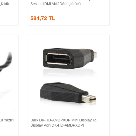
ılıflı
Ses to HDMI Aktif Dönüştürücü
584,72 TL
0 Yazıcı
Dark DK-HD-AMDPXDP Mini Display To
Sepete Ekle
Display Port(DK-HD-AMDPXDP)