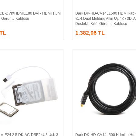
CB-DVIXHDMIL180 DVI - HDMI 1.8M
Dark DK-HD-CV14L1500 HDMI kabl
Sepete Ekle
Sepete Ekle
ü Görüntü Kablosu
v1.4,Dual Molding Altın Uç 4K / 3D, 
Destekli, Kılıflı Görüntü Kablosu
 TL
1.382,06 TL
rex E24 2.5 DK-AC-DSE24U3 Usb 3
Dark DK-HD-CV14L500 Hdmi to Hdm
Sepete Ekle
Sepete Ekle