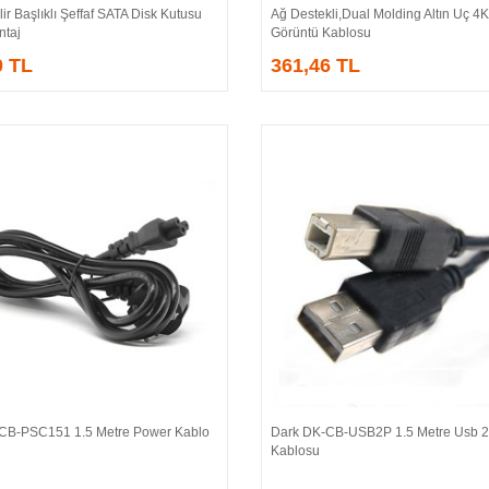
lir Başlıklı Şeffaf SATA Disk Kutusu
Ağ Destekli,Dual Molding Altın Uç 4K,K
ntaj
Görüntü Kablosu
0 TL
361,46 TL
CB-PSC151 1.5 Metre Power Kablo
Dark DK-CB-USB2P 1.5 Metre Usb 2.
Sepete Ekle
Sepete Ekle
Kablosu