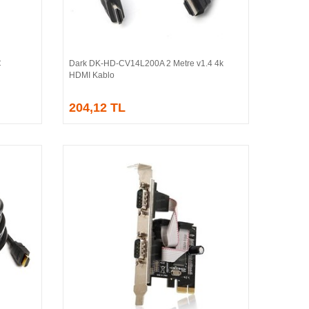
C
Dark DK-HD-CV14L200A 2 Metre v1.4 4k
Sepete Ekle
HDMI Kablo
204,12 TL