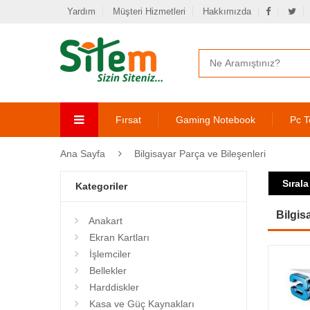
Yardım
Müşteri Hizmetleri
Hakkımızda
Fırsat
Gaming Notebook
Pc T
Ana Sayfa
Bilgisayar Parça ve Bileşenleri
Sırala
Kategoriler
Bilgis
Anakart
Ekran Kartları
İşlemciler
Bellekler
Harddiskler
Kasa ve Güç Kaynakları