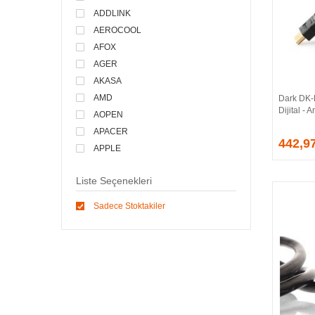
ADDLINK
AEROCOOL
AFOX
AGER
AKASA
AMD
Dark DK
Dijital -
AOPEN
APACER
442,9
APPLE
ARCTIC
Liste Seçenekleri
ASONIC
ASROCK
Sadece Stoktakiler
ASSMANN
ASUS
ATEN
AVEC
AVERMEDIA
AXLE