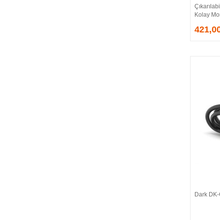
Çıkarılabi
EVGA
Kolay Mo
EXTREME
421,0
Eyfel
EZCOOL
FLAXES
FLY
FOEM
FRISBY
FSP
GAINWARD
GALAX
GAMDIAS
GAMEBOOSTER
GAMEPOWER
GEIL
GENESIS
Dark DK-
GIGABYTE
GOODRAM