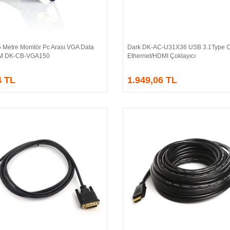
 Metre Monitör Pc Arası VGA Data
Dark DK-AC-U31X36 USB 3.1Type 
Sepete Ekle
Sepete Ekle
/M DK-CB-VGA150
Ethernet/HDMI Çoklayıcı
4 TL
1.949,06 TL