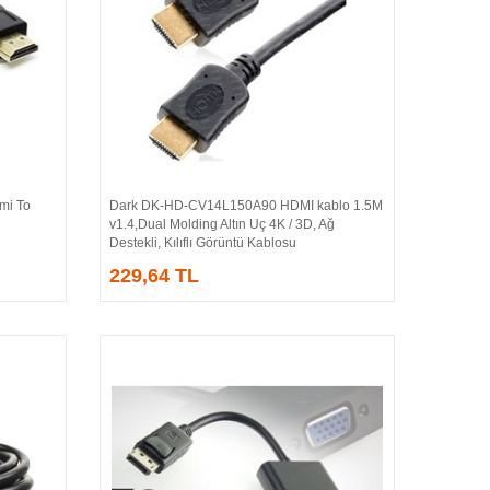
i To
Dark DK-HD-CV14L150A90 HDMI kablo 1.5M
Sepete Ekle
v1.4,Dual Molding Altın Uç 4K / 3D, Ağ
Destekli, Kılıflı Görüntü Kablosu
229,64 TL