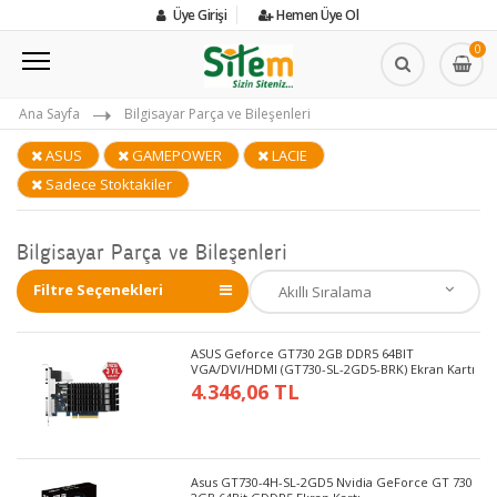
Üye Girişi
Hemen Üye Ol
0
Ana Sayfa
Bilgisayar Parça ve Bileşenleri
ASUS
GAMEPOWER
LACIE
Sadece Stoktakiler
Bilgisayar Parça ve Bileşenleri
Filtre Seçenekleri
ASUS Geforce GT730 2GB DDR5 64BIT
VGA/DVI/HDMI (GT730-SL-2GD5-BRK) Ekran Kartı
4.346,06 TL
Asus GT730-4H-SL-2GD5 Nvidia GeForce GT 730