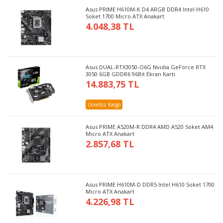
Asus PRIME H610M-K D4 ARGB DDR4 Intel H610
Soket 1700 Micro ATX Anakart
4.048,38 TL
Asus DUAL-RTX3050-O6G Nvidia GeForce RTX
3050 6GB GDDR6 96Bit Ekran Kartı
14.883,75 TL
Ücretsiz Kargo
Asus PRIME A520M-R DDR4 AMD A520 Soket AM4
Micro ATX Anakart
2.857,68 TL
Asus PRIME H610M-D DDR5 Intel H610 Soket 1700
Micro ATX Anakart
4.226,98 TL