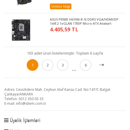
Ücretsiz Kargo
ASUS PRIME H610M-R-SI DDR5 VGA/HDMI/DP
1xM.2 1xGLAN 1700P Micro-ATX Anakart
4.405,59 TL
103 adet ürün listelenmiştir. Toplam 6 sayfa
1
2
3
6
...
Adres: Cevizlidere Mah. Ceyhun Atuf Kansu Cad. No:147/C Balgat
Çankaya/ANKARA
Telefon: 0312 350 03 33
E-mail:
info@sitem.com.tr
Üyelik İşlemleri