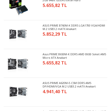
2GB 64Bit GDDR5 Ekran Kartı
5.655,82 TL
ASUS PRIME B760M-K DDR5 LGA1700 VGA/HDMI
M.2 USB3.2 mATX Anakart
5.852,29 TL
Asus PRIME B650M-K DDR5 AMD B650 Soket AM5
Micro ATX Anakart
5.655,82 TL
ASUS PRIME A620M-E-CSM DDR5 AM5
DP/HDMI/VGA M.2 USB3.2 mATX Anakart
4.941,40 TL