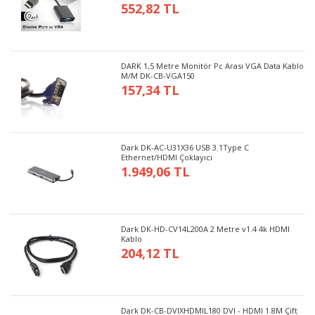
552,82 TL
DARK 1,5 Metre Monitör Pc Arası VGA Data Kablo
M/M DK-CB-VGA150
157,34 TL
Dark DK-AC-U31X36 USB 3.1Type C
Ethernet/HDMI Çoklayıcı
1.949,06 TL
Dark DK-HD-CV14L200A 2 Metre v1.4 4k HDMI
Kablo
204,12 TL
Dark DK-CB-DVIXHDMIL180 DVI - HDMI 1.8M Çift