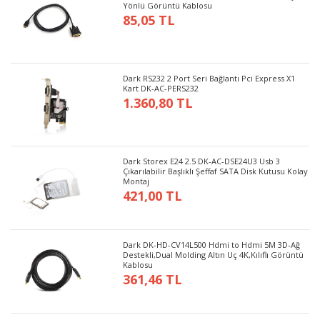
Yönlü Görüntü Kablosu
85,05 TL
Dark RS232 2 Port Seri Bağlantı Pci Express X1
Kart DK-AC-PERS232
1.360,80 TL
Dark Storex E24 2.5 DK-AC-DSE24U3 Usb 3
Çıkarılabilir Başlıklı Şeffaf SATA Disk Kutusu Kolay
Montaj
421,00 TL
Dark DK-HD-CV14L500 Hdmi to Hdmi 5M 3D-Ağ
Destekli,Dual Molding Altın Uç 4K,Kılıflı Görüntü
Kablosu
361,46 TL