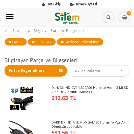
Üye Girişi
Hemen Üye Ol
0
Ana Sayfa
Bilgisayar Parça ve Bileşenleri
DARK
GENESIS
Sadece Stoktakiler
Bilgisayar Parça ve Bileşenleri
Filtre Seçenekleri
Dark DK-HD-CV14L300A90 Hdmi to Hdmi 3 Mt 3D
Altın Uç Görüntü Kablosu
212,63 TL
DARK DK-HD-AHDMIXVGAL180 Hdmi To Vga Aktif
Dönüştürücü Kablo
531,56 TL