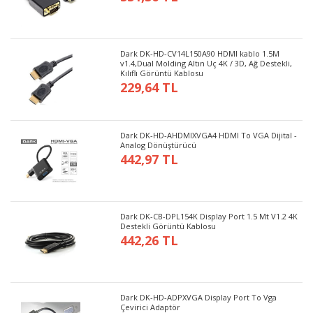
Dark DK-HD-CV14L150A90 HDMI kablo 1.5M
v1.4,Dual Molding Altın Uç 4K / 3D, Ağ Destekli,
Kılıflı Görüntü Kablosu
229,64 TL
Dark DK-HD-AHDMIXVGA4 HDMI To VGA Dijital -
Analog Dönüştürücü
442,97 TL
Dark DK-CB-DPL154K Display Port 1.5 Mt V1.2 4K
Destekli Görüntü Kablosu
442,26 TL
Dark DK-HD-ADPXVGA Display Port To Vga
Çevirici Adaptör