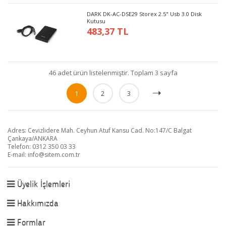
DARK DK-AC-DSE29 Storex 2.5" Usb 3.0 Disk
Kutusu
483,37 TL
46 adet ürün listelenmiştir. Toplam 3 sayfa
1
2
3
Adres: Cevizlidere Mah. Ceyhun Atuf Kansu Cad. No:147/C Balgat
Çankaya/ANKARA
Telefon: 0312 350 03 33
E-mail:
info@sitem.com.tr
Üyelik İşlemleri
Hakkımızda
Formlar