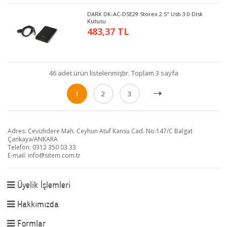
DARK DK-AC-DSE29 Storex 2.5" Usb 3.0 Disk
Kutusu
483,37 TL
46 adet ürün listelenmiştir. Toplam 3 sayfa
1
2
3
Adres: Cevizlidere Mah. Ceyhun Atuf Kansu Cad. No:147/C Balgat
Çankaya/ANKARA
Telefon: 0312 350 03 33
E-mail:
info@sitem.com.tr
Üyelik İşlemleri
Hakkımızda
Formlar