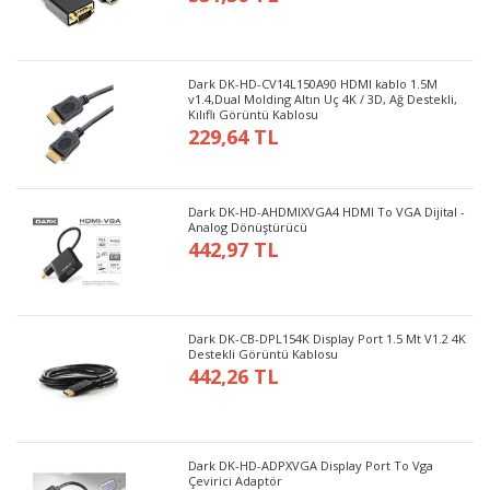
Dark DK-HD-CV14L150A90 HDMI kablo 1.5M
v1.4,Dual Molding Altın Uç 4K / 3D, Ağ Destekli,
Kılıflı Görüntü Kablosu
229,64 TL
Dark DK-HD-AHDMIXVGA4 HDMI To VGA Dijital -
Analog Dönüştürücü
442,97 TL
Dark DK-CB-DPL154K Display Port 1.5 Mt V1.2 4K
Destekli Görüntü Kablosu
442,26 TL
Dark DK-HD-ADPXVGA Display Port To Vga
Çevirici Adaptör