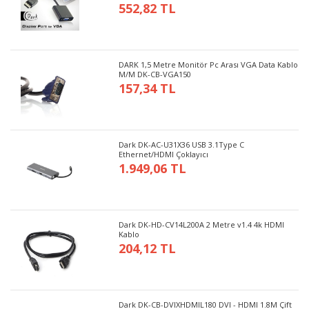
552,82 TL
DARK 1,5 Metre Monitör Pc Arası VGA Data Kablo
M/M DK-CB-VGA150
157,34 TL
Dark DK-AC-U31X36 USB 3.1Type C
Ethernet/HDMI Çoklayıcı
1.949,06 TL
Dark DK-HD-CV14L200A 2 Metre v1.4 4k HDMI
Kablo
204,12 TL
Dark DK-CB-DVIXHDMIL180 DVI - HDMI 1.8M Çift