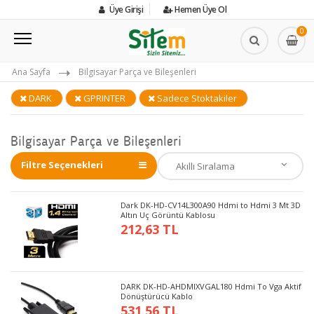
Üye Girişi
Hemen Üye Ol
0
Ana Sayfa
Bilgisayar Parça ve Bileşenleri
DARK
GPRINTER
Sadece Stoktakiler
Bilgisayar Parça ve Bileşenleri
Filtre Seçenekleri
Dark DK-HD-CV14L300A90 Hdmi to Hdmi 3 Mt 3D
Altın Uç Görüntü Kablosu
212,63 TL
DARK DK-HD-AHDMIXVGAL180 Hdmi To Vga Aktif
Dönüştürücü Kablo
531,56 TL