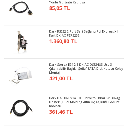
Yönlü Görüntü Kablosu
85,05 TL
Dark RS232 2 Port Seri Bağlantı Pci Express X1
Kart DK-AC-PERS232
1.360,80 TL
Dark Storex E24 2.5 DK-AC-DSE24U3 Usb 3
Çıkarılabilir Başlıklı Şeffaf SATA Disk Kutusu Kolay
Montaj
421,00 TL
Dark DK-HD-CV14L500 Hdmi to Hdmi 5M 3D-Ağ
Destekli,Dual Molding Altın Uç 4K,Kılıflı Görüntü
Kablosu
361,46 TL