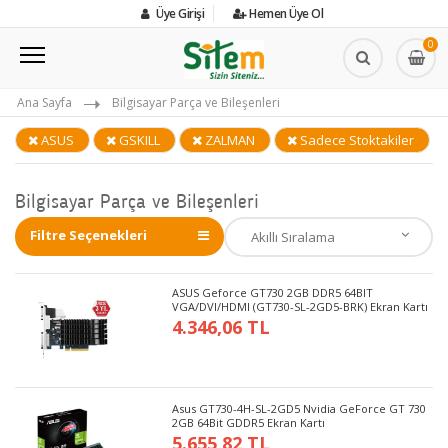
Üye Girişi
Hemen Üye Ol
0
Ana Sayfa
Bilgisayar Parça ve Bileşenleri
ASUS
GSKILL
ZALMAN
Sadece Stoktakiler
Bilgisayar Parça ve Bileşenleri
Filtre Seçenekleri
ASUS Geforce GT730 2GB DDR5 64BIT
VGA/DVI/HDMI (GT730-SL-2GD5-BRK) Ekran Kartı
4.346,06 TL
Asus GT730-4H-SL-2GD5 Nvidia GeForce GT 730
2GB 64Bit GDDR5 Ekran Kartı
5.655,82 TL