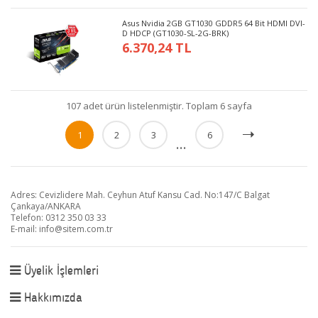
Asus Nvidia 2GB GT1030 GDDR5 64 Bit HDMI DVI-
D HDCP (GT1030-SL-2G-BRK)
6.370,24 TL
107 adet ürün listelenmiştir. Toplam 6 sayfa
1
2
3
6
...
Adres: Cevizlidere Mah. Ceyhun Atuf Kansu Cad. No:147/C Balgat
Çankaya/ANKARA
Telefon: 0312 350 03 33
E-mail:
info@sitem.com.tr
Üyelik İşlemleri
Hakkımızda