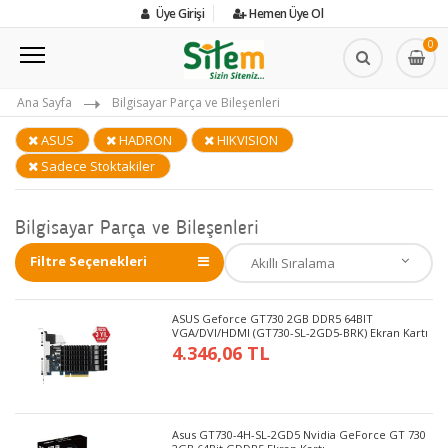
Üye Girişi
Hemen Üye Ol
0
Ana Sayfa
Bilgisayar Parça ve Bileşenleri
ASUS
HADRON
HIKVISION
Sadece Stoktakiler
Bilgisayar Parça ve Bileşenleri
Filtre Seçenekleri
ASUS Geforce GT730 2GB DDR5 64BIT
VGA/DVI/HDMI (GT730-SL-2GD5-BRK) Ekran Kartı
4.346,06 TL
Asus GT730-4H-SL-2GD5 Nvidia GeForce GT 730