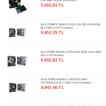
2GB 64Bit GDDR5 Ekran Kartı
5.655,82 TL
ASUS PRIME B760M-K DDR5 LGA1700 VGA/HDMI
M.2 USB3.2 mATX Anakart
5.852,29 TL
Asus PRIME B650M-K DDR5 AMD B650 Soket AM5
Micro ATX Anakart
5.655,82 TL
ASUS PRIME A620M-E-CSM DDR5 AM5
DP/HDMI/VGA M.2 USB3.2 mATX Anakart
4.941,40 TL