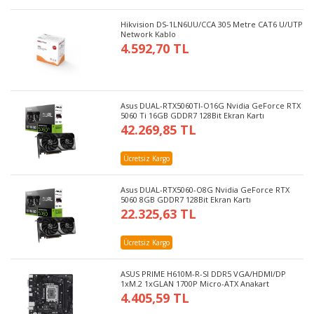
Hikvision DS-1LN6UU/CCA 305 Metre CAT6 U/UTP
Network Kablo
4.592,70 TL
Asus DUAL-RTX5060TI-O16G Nvidia GeForce RTX
5060 Ti 16GB GDDR7 128Bit Ekran Kartı
42.269,85 TL
Ücretsiz Kargo
Asus DUAL-RTX5060-O8G Nvidia GeForce RTX
5060 8GB GDDR7 128Bit Ekran Kartı
22.325,63 TL
Ücretsiz Kargo
ASUS PRIME H610M-R-SI DDR5 VGA/HDMI/DP
1xM.2 1xGLAN 1700P Micro-ATX Anakart
4.405,59 TL