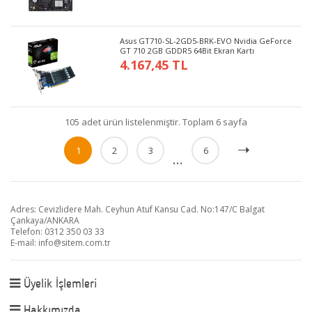
Asus GT710-SL-2GD5-BRK-EVO Nvidia GeForce
GT 710 2GB GDDR5 64Bit Ekran Kartı
4.167,45 TL
105 adet ürün listelenmiştir. Toplam 6 sayfa
1
2
3
6
...
Adres: Cevizlidere Mah. Ceyhun Atuf Kansu Cad. No:147/C Balgat
Çankaya/ANKARA
Telefon: 0312 350 03 33
E-mail:
info@sitem.com.tr
Üyelik İşlemleri
Hakkımızda