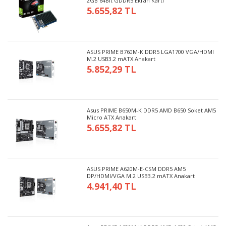
2GB 64Bit GDDR5 Ekran Kartı
5.655,82 TL
ASUS PRIME B760M-K DDR5 LGA1700 VGA/HDMI
M.2 USB3.2 mATX Anakart
5.852,29 TL
Asus PRIME B650M-K DDR5 AMD B650 Soket AM5
Micro ATX Anakart
5.655,82 TL
ASUS PRIME A620M-E-CSM DDR5 AM5
DP/HDMI/VGA M.2 USB3.2 mATX Anakart
4.941,40 TL