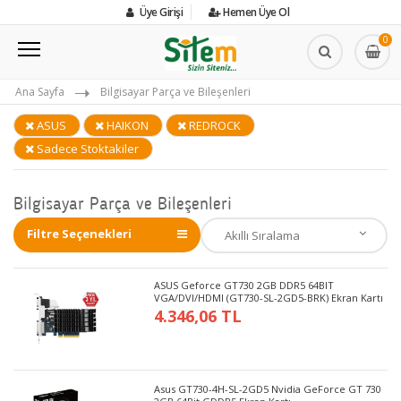
Üye Girişi
Hemen Üye Ol
0
Ana Sayfa
Bilgisayar Parça ve Bileşenleri
ASUS
HAIKON
REDROCK
Sadece Stoktakiler
Bilgisayar Parça ve Bileşenleri
Filtre Seçenekleri
ASUS Geforce GT730 2GB DDR5 64BIT
VGA/DVI/HDMI (GT730-SL-2GD5-BRK) Ekran Kartı
4.346,06 TL
Asus GT730-4H-SL-2GD5 Nvidia GeForce GT 730