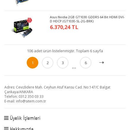
Asus Nvidia 2GB GT1030 GDDR5 64 Bit HDMI DVI-
D HDCP (GT1030-SL-2G-BRK)
6.370,24 TL
106 adet ürün listelenmiştir. Toplam 6 sayfa
1
2
3
6
...
Adres: Cevizlidere Mah. Ceyhun Atuf Kansu Cad. No:147/C Balgat
Çankaya/ANKARA
Telefon: 0312 350 03 33
E-mail:
info@sitem.com.tr
Üyelik İşlemleri
Hakkımızda