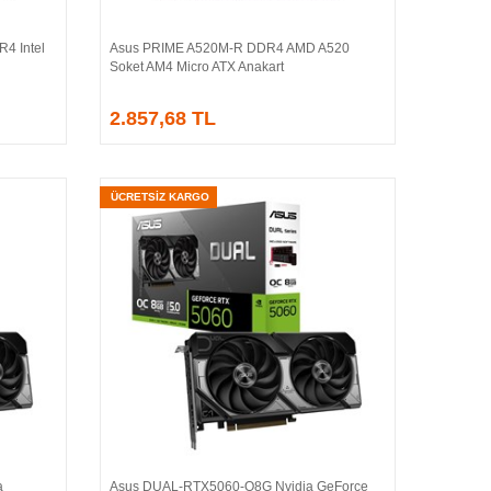
4 Intel
Asus PRIME A520M-R DDR4 AMD A520
Sepete Ekle
Soket AM4 Micro ATX Anakart
2.857,68 TL
ÜCRETSİZ KARGO
a
Asus DUAL-RTX5060-O8G Nvidia GeForce
Sepete Ekle