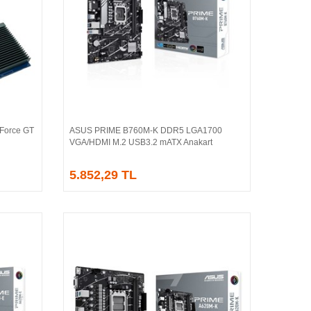
Force GT
ASUS PRIME B760M-K DDR5 LGA1700
Sepete Ekle
VGA/HDMI M.2 USB3.2 mATX Anakart
5.852,29 TL