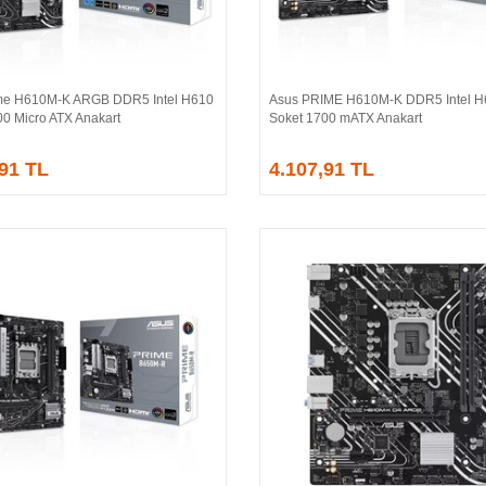
me H610M-K ARGB DDR5 Intel H610
Asus PRIME H610M-K DDR5 Intel H
Sepete Ekle
Sepete Ekle
00 Micro ATX Anakart
Soket 1700 mATX Anakart
,91 TL
4.107,91 TL