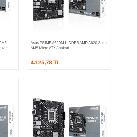
 AM5
Asus PRIME A620M-K DDR5 AMD A620 Soket
Sepete Ekle
kart
AM5 Micro ATX Anakart
4.125,78 TL