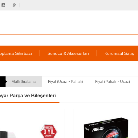
oplama Sihirbazı
Sunucu & Aksesurları
Kurumsal Satış
Akıllı Sıralama
Fiyat (Ucuz > Pahalı)
Fiyat (Pahalı > Ucuz)
ayar Parça ve Bileşenleri