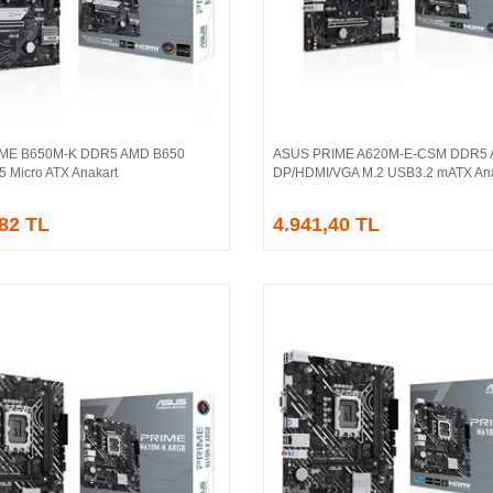
IME B650M-K DDR5 AMD B650
ASUS PRIME A620M-E-CSM DDR5
Sepete Ekle
Sepete Ekle
5 Micro ATX Anakart
DP/HDMI/VGA M.2 USB3.2 mATX Ana
,82 TL
4.941,40 TL