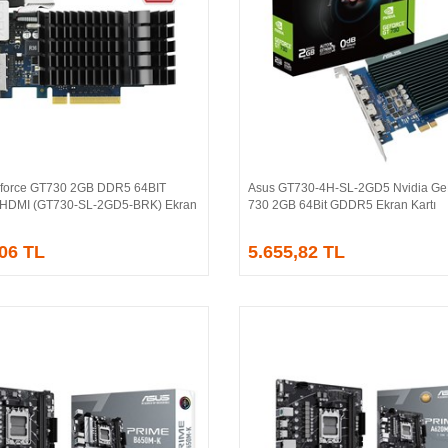
force GT730 2GB DDR5 64BIT
Asus GT730-4H-SL-2GD5 Nvidia Ge
Sepete Ekle
Sepete Ekle
/HDMI (GT730-SL-2GD5-BRK) Ekran
730 2GB 64Bit GDDR5 Ekran Kartı
,06 TL
5.655,82 TL