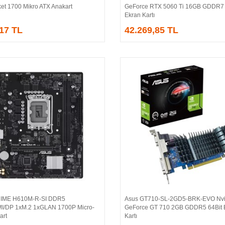
et 1700 Mikro ATX Anakart
GeForce RTX 5060 Ti 16GB GDDR7 
Ekran Kartı
,17 TL
42.269,85 TL
IME H610M-R-SI DDR5
Asus GT710-SL-2GD5-BRK-EVO Nvi
Sepete Ekle
Sepete Ekle
/DP 1xM.2 1xGLAN 1700P Micro-
GeForce GT 710 2GB GDDR5 64Bit 
art
Kartı