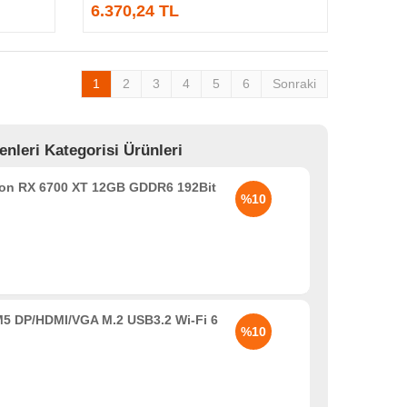
6.370,24 TL
1
2
3
4
5
6
Sonraki
leri Kategorisi Ürünleri
n RX 6700 XT 12GB GDDR6 192Bit
%10
5 DP/HDMI/VGA M.2 USB3.2 Wi-Fi 6
%10