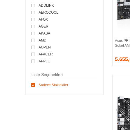
ADDLINK
AEROCOOL
AFOX
AGER
AKASA
AMD
Asus PR
Soket AM
AOPEN
APACER
5.655
APPLE
ARCTIC
Liste Seçenekleri
ASONIC
ASROCK
Sadece Stoktakiler
ASSMANN
ASUS
ATEN
AVEC
AVERMEDIA
AXLE