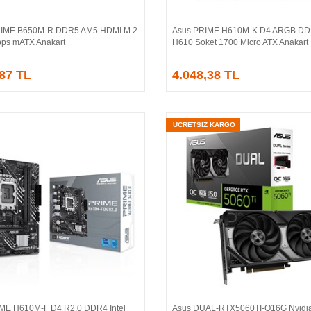
IME B650M-R DDR5 AM5 HDMI M.2
Asus PRIME H610M-K D4 ARGB DDR
Sepete Ekle
Sepete Ekle
ps mATX Anakart
H610 Soket 1700 Micro ATX Anakart
,87 TL
4.048,38 TL
ÜCRETSİZ KARGO
ME H610M-F D4 R2.0 DDR4 Intel
Asus DUAL-RTX5060TI-O16G Nvidi
Sepete Ekle
Sepete Ekle