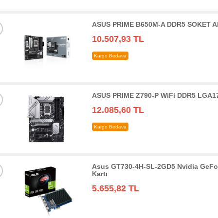
ASUS PRIME B650M-A DDR5 SOKET AM
10.507,93 TL
Kargo Bedava
ASUS PRIME Z790-P WiFi DDR5 LGA17
12.085,60 TL
Kargo Bedava
Asus GT730-4H-SL-2GD5 Nvidia GeFo
Kartı
5.655,82 TL