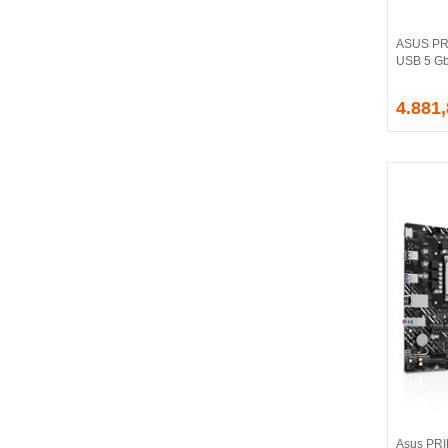
CORSAIR
COUGAR
ASUS PR
CRUCIAL
USB 5 Gb
CSPEEDLINE
4.881
DAHUA
DARK
DarkFlash
DAYTONA
DEEP COOL
DELL
DEXIM
DIGITUS
D-LINK
EDNET
ELBA
ENERGIZER
ERAT
EVERCOOL
EVEREST
Asus PRI