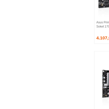
BALLISTIX
Be Quiet!
BEEK
BELKIN
Asus Pri
BENQ
Soket 17
BIGBOY
BIOSTAR
4.107
BITFENIX
BORY
CABLE
CANYON
CLASSONE
CLUB 3D
CODEGEN
COLORFUL
COMPAXE
COOLER MASTER
COOPER
CORPUS