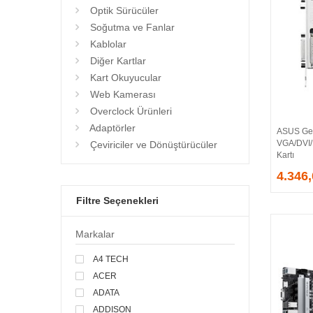
Optik Sürücüler
Soğutma ve Fanlar
Kablolar
Diğer Kartlar
Kart Okuyucular
Web Kamerası
Overclock Ürünleri
Adaptörler
ASUS Ge
VGA/DVI
Çeviriciler ve Dönüştürücüler
Kartı
4.346
Filtre Seçenekleri
Markalar
A4 TECH
ACER
ADATA
ADDISON