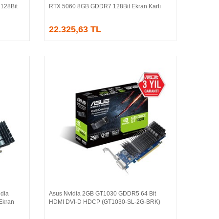
128Bit
RTX 5060 8GB GDDR7 128Bit Ekran Kartı
22.325,63 TL
dia
Asus Nvidia 2GB GT1030 GDDR5 64 Bit
Sepete Ekle
Ekran
HDMI DVI-D HDCP (GT1030-SL-2G-BRK)