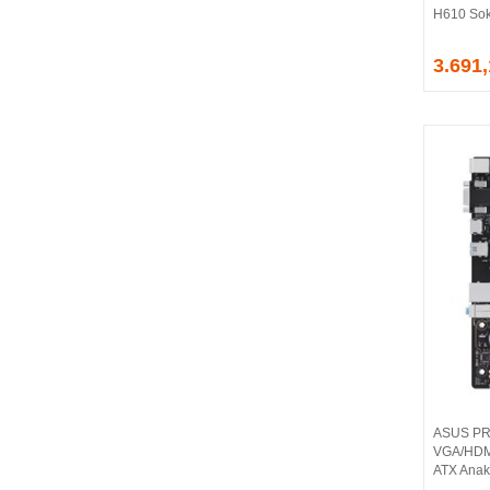
H610 Sok
EVGA
EXTREME
3.691
Eyfel
EZCOOL
FLAXES
FLY
FOEM
FRISBY
FSP
GAINWARD
GALAX
GAMDIAS
GAMEBOOSTER
GAMEPOWER
GEIL
GENESIS
ASUS PR
GIGABYTE
VGA/HDMI
GOODRAM
ATX Anak