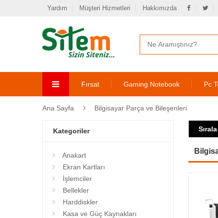
Yardım
Müşteri Hizmetleri
Hakkımızda
Fırsat
Gaming Notebook
Pc T
Ana Sayfa
Bilgisayar Parça ve Bileşenleri
Sırala
Kategoriler
Bilgis
Anakart
Ekran Kartları
İşlemciler
Bellekler
Harddiskler
Kasa ve Güç Kaynakları