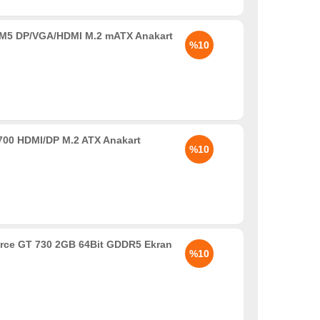
5 DP/VGA/HDMI M.2 mATX Anakart
%10
00 HDMI/DP M.2 ATX Anakart
%10
rce GT 730 2GB 64Bit GDDR5 Ekran
%10