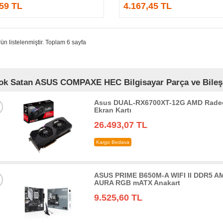
,59 TL
4.167,45 TL
ün listelenmiştir. Toplam 6 sayfa
ok Satan ASUS COMPAXE HEC Bilgisayar Parça ve Bileşen
Asus DUAL-RX6700XT-12G AMD Radeo
Ekran Kartı
26.493,07 TL
Kargo Bedava
ASUS PRIME B650M-A WIFI II DDR5 AM
AURA RGB mATX Anakart
9.525,60 TL