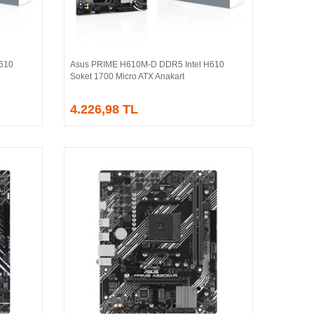
610
Asus PRIME H610M-D DDR5 Intel H610
Sepete Ekle
Soket 1700 Micro ATX Anakart
4.226,98 TL