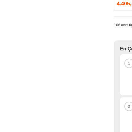
GPRINTER
4.405
GSKILL
G-TECHNOLOGY
HADRON
106 adet ür
HAIKON
HAVIT
HCS
En Ç
HEC
HES
1
HIGH POWER
HIKVISION
HI-LEVEL
HIPER
HITACHI
HP
2
HPE
HUAWEI
HUNTKEY
HYNIX