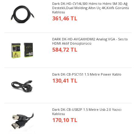
Dark DK-HD-CV14L500 Hdmi to Hdmi 5M 3D-Ağ
Destekli,Dual Molding Altın Uç 4K,Kılıflı Görüntü
Kablosu
361,46 TL
DARK DK-HD-AVGAXHDMI2 Analog VGA - Ses to
HDMI Aktif Dönüştürücü
584,72 TL
Dark DK-CB-PSC151 1.5 Metre Power Kablo
130,41 TL
Dark DK-CB-USB2P 1.5 Metre Usb 2.0 Yazıcı
Kablosu
170,10 TL