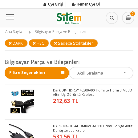
Üye Girişi
Hemen Üye Ol
0
Ana Sayfa
Bilgisayar Parça ve Bileşenleri
DARK
HEC
Sadece Stoktakiler
Bilgisayar Parça ve Bileşenleri
Filtre Seçenekleri
Dark DK-HD-CV14L300A90 Hdmi to Hdmi 3 Mt 3D
Altın Uç Görüntü Kablosu
212,63 TL
DARK DK-HD-AHDMIXVGAL180 Hdmi To Vga Aktif
Dönüştürücü Kablo
531,56 TL