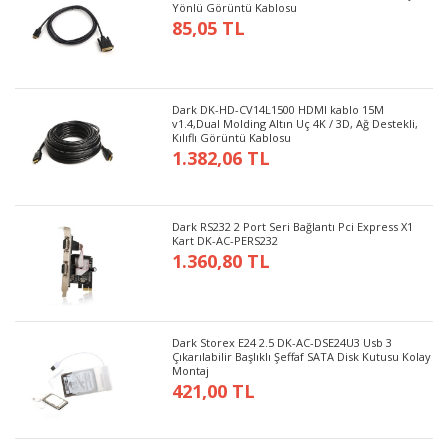
Yönlü Görüntü Kablosu
85,05 TL
Dark DK-HD-CV14L1500 HDMI kablo 15M
v1.4,Dual Molding Altın Uç 4K / 3D, Ağ Destekli,
Kılıflı Görüntü Kablosu
1.382,06 TL
Dark RS232 2 Port Seri Bağlantı Pci Express X1
Kart DK-AC-PERS232
1.360,80 TL
Dark Storex E24 2.5 DK-AC-DSE24U3 Usb 3
Çıkarılabilir Başlıklı Şeffaf SATA Disk Kutusu Kolay
Montaj
421,00 TL