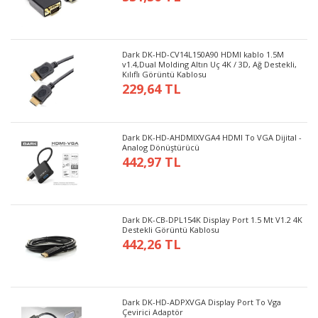
Dark DK-HD-CV14L150A90 HDMI kablo 1.5M
v1.4,Dual Molding Altın Uç 4K / 3D, Ağ Destekli,
Kılıflı Görüntü Kablosu
229,64 TL
Dark DK-HD-AHDMIXVGA4 HDMI To VGA Dijital -
Analog Dönüştürücü
442,97 TL
Dark DK-CB-DPL154K Display Port 1.5 Mt V1.2 4K
Destekli Görüntü Kablosu
442,26 TL
Dark DK-HD-ADPXVGA Display Port To Vga
Çevirici Adaptör