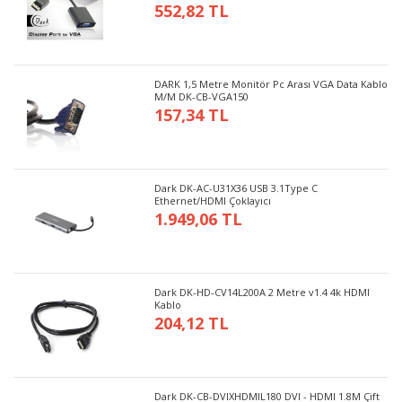
552,82 TL
DARK 1,5 Metre Monitör Pc Arası VGA Data Kablo
M/M DK-CB-VGA150
157,34 TL
Dark DK-AC-U31X36 USB 3.1Type C
Ethernet/HDMI Çoklayıcı
1.949,06 TL
Dark DK-HD-CV14L200A 2 Metre v1.4 4k HDMI
Kablo
204,12 TL
Dark DK-CB-DVIXHDMIL180 DVI - HDMI 1.8M Çift