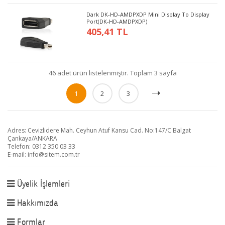
Dark DK-HD-AMDPXDP Mini Display To Display
Port(DK-HD-AMDPXDP)
405,41 TL
46 adet ürün listelenmiştir. Toplam 3 sayfa
1
2
3
Adres: Cevizlidere Mah. Ceyhun Atuf Kansu Cad. No:147/C Balgat
Çankaya/ANKARA
Telefon: 0312 350 03 33
E-mail:
info@sitem.com.tr
Üyelik İşlemleri
Hakkımızda
Formlar