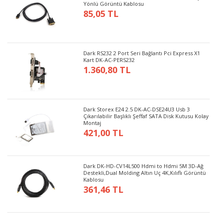
Yönlü Görüntü Kablosu
85,05 TL
Dark RS232 2 Port Seri Bağlantı Pci Express X1
Kart DK-AC-PERS232
1.360,80 TL
Dark Storex E24 2.5 DK-AC-DSE24U3 Usb 3
Çıkarılabilir Başlıklı Şeffaf SATA Disk Kutusu Kolay
Montaj
421,00 TL
Dark DK-HD-CV14L500 Hdmi to Hdmi 5M 3D-Ağ
Destekli,Dual Molding Altın Uç 4K,Kılıflı Görüntü
Kablosu
361,46 TL