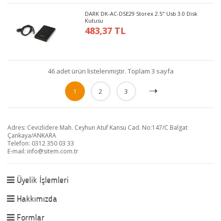
DARK DK-AC-DSE29 Storex 2.5" Usb 3.0 Disk
Kutusu
483,37 TL
46 adet ürün listelenmiştir. Toplam 3 sayfa
1
2
3
Adres: Cevizlidere Mah. Ceyhun Atuf Kansu Cad. No:147/C Balgat
Çankaya/ANKARA
Telefon: 0312 350 03 33
E-mail:
info@sitem.com.tr
Üyelik İşlemleri
Hakkımızda
Formlar