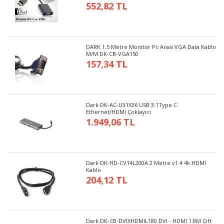
552,82 TL
DARK 1,5 Metre Monitör Pc Arası VGA Data Kablo
M/M DK-CB-VGA150
157,34 TL
Dark DK-AC-U31X36 USB 3.1Type C
Ethernet/HDMI Çoklayıcı
1.949,06 TL
Dark DK-HD-CV14L200A 2 Metre v1.4 4k HDMI
Kablo
204,12 TL
Dark DK-CB-DVIXHDMIL180 DVI - HDMI 1.8M Çift