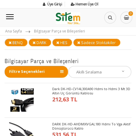
Üye Girişi
Hemen Üye Ol
0
Ana Sayfa
Bilgisayar Parça ve Bileşenleri
BENQ
DARK
HES
Sadece Stoktakiler
Bilgisayar Parça ve Bileşenleri
Filtre Seçenekleri
Dark DK-HD-CV14L300A90 Hdmi to Hdmi 3 Mt 3D
Altın Uç Görüntü Kablosu
212,63 TL
DARK DK-HD-AHDMIXVGAL180 Hdmi To Vga Aktif
Dönüştürücü Kablo
531,56 TL