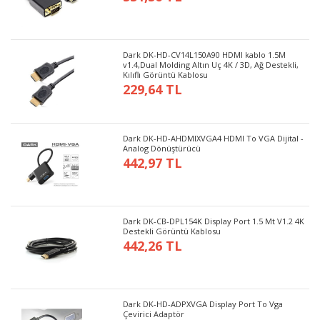
Dark DK-HD-CV14L150A90 HDMI kablo 1.5M
v1.4,Dual Molding Altın Uç 4K / 3D, Ağ Destekli,
Kılıflı Görüntü Kablosu
229,64 TL
Dark DK-HD-AHDMIXVGA4 HDMI To VGA Dijital -
Analog Dönüştürücü
442,97 TL
Dark DK-CB-DPL154K Display Port 1.5 Mt V1.2 4K
Destekli Görüntü Kablosu
442,26 TL
Dark DK-HD-ADPXVGA Display Port To Vga
Çevirici Adaptör