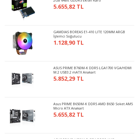
2GB 64Bit GDDR5 Ekran Kartı
5.655,82 TL
GAMDIAS BOREAS E1-410 LITE 120MM ARGB
İşlemci Soğutucu
1.128,90 TL
ASUS PRIME B760M-K DDR5 LGA1700 VGA/HDMI
M.2 USB3.2 mATX Anakart
5.852,29 TL
Asus PRIME B650M-K DDR5 AMD B650 Soket AM5
Micro ATX Anakart
5.655,82 TL