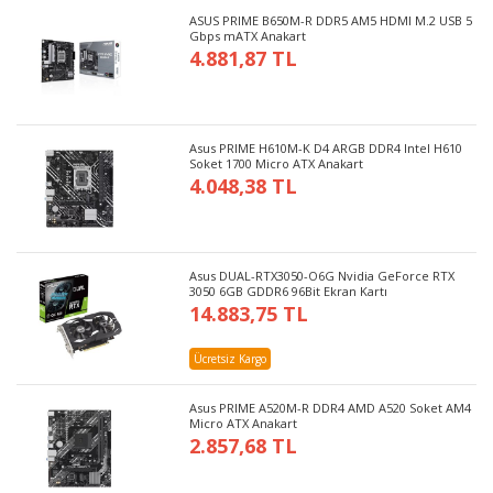
ASUS PRIME B650M-R DDR5 AM5 HDMI M.2 USB 5
Gbps mATX Anakart
4.881,87 TL
Asus PRIME H610M-K D4 ARGB DDR4 Intel H610
Soket 1700 Micro ATX Anakart
4.048,38 TL
Asus DUAL-RTX3050-O6G Nvidia GeForce RTX
3050 6GB GDDR6 96Bit Ekran Kartı
14.883,75 TL
Ücretsiz Kargo
Asus PRIME A520M-R DDR4 AMD A520 Soket AM4
Micro ATX Anakart
2.857,68 TL