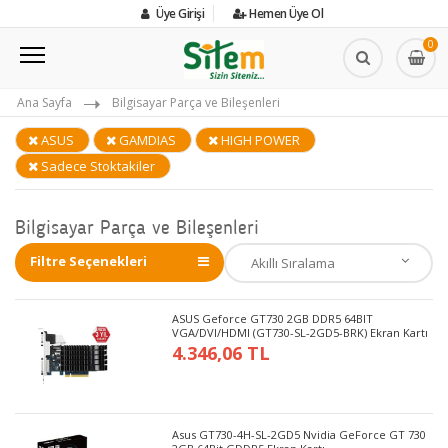
Üye Girişi
Hemen Üye Ol
0
Ana Sayfa
Bilgisayar Parça ve Bileşenleri
ASUS
GAMDIAS
HIGH POWER
Sadece Stoktakiler
Bilgisayar Parça ve Bileşenleri
Filtre Seçenekleri
ASUS Geforce GT730 2GB DDR5 64BIT
VGA/DVI/HDMI (GT730-SL-2GD5-BRK) Ekran Kartı
4.346,06 TL
Asus GT730-4H-SL-2GD5 Nvidia GeForce GT 730