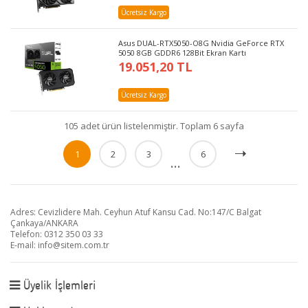
Ücretsiz Kargo
Asus DUAL-RTX5050-O8G Nvidia GeForce RTX
5050 8GB GDDR6 128Bit Ekran Kartı
19.051,20 TL
Ücretsiz Kargo
105 adet ürün listelenmiştir. Toplam 6 sayfa
1
2
3
6
...
Adres: Cevizlidere Mah. Ceyhun Atuf Kansu Cad. No:147/C Balgat
Çankaya/ANKARA
Telefon: 0312 350 03 33
E-mail:
info@sitem.com.tr
Üyelik İşlemleri