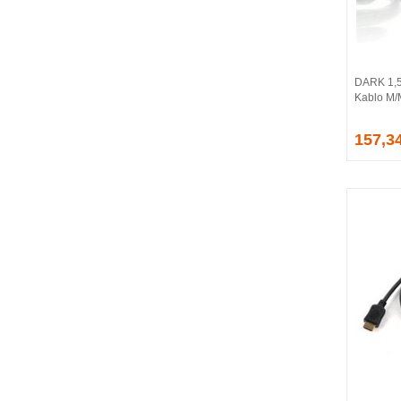
BALLISTIX
Be Quiet!
BEEK
BELKIN
DARK 1,5
BENQ
Kablo M
BIGBOY
BIOSTAR
157,3
BITFENIX
BORY
CABLE
CANYON
CLASSONE
CLUB 3D
CODEGEN
COLORFUL
COMPAXE
COOLER MASTER
COOPER
CORPUS