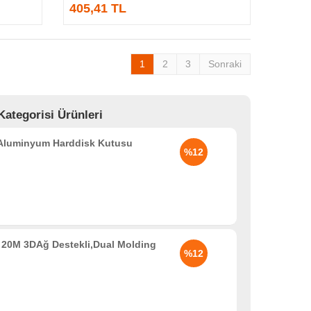
405,41 TL
1
2
3
Sonraki
ategorisi Ürünleri
 Aluminyum Harddisk Kutusu
%12
20M 3DAğ Destekli,Dual Molding
%12