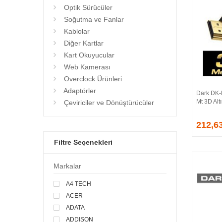
Optik Sürücüler
Soğutma ve Fanlar
Kablolar
Diğer Kartlar
Kart Okuyucular
Web Kamerası
Overclock Ürünleri
Adaptörler
Dark DK-
Mt 3D Alt
Çeviriciler ve Dönüştürücüler
212,6
Filtre Seçenekleri
Markalar
A4 TECH
ACER
ADATA
ADDISON