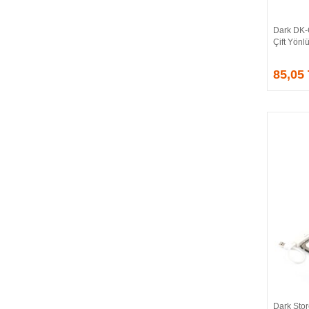
CORSAIR
COUGAR
Dark DK-
CRUCIAL
Çift Yönl
CSPEEDLINE
85,05
DAHUA
DARK
DarkFlash
DAYTONA
DEEP COOL
DELL
DEXIM
DIGITUS
D-LINK
EDNET
ELBA
ENERGIZER
ERAT
EVERCOOL
EVEREST
Dark Sto