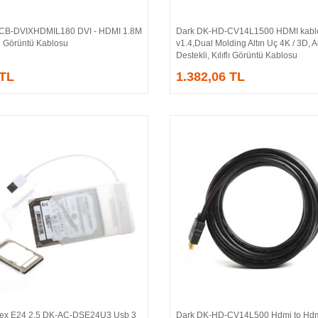
CB-DVIXHDMIL180 DVI - HDMI 1.8M
Dark DK-HD-CV14L1500 HDMI kabl
Sepete Ekle
Sepete Ekle
ü Görüntü Kablosu
v1.4,Dual Molding Altın Uç 4K / 3D, 
Destekli, Kılıflı Görüntü Kablosu
 TL
1.382,06 TL
rex E24 2.5 DK-AC-DSE24U3 Usb 3
Dark DK-HD-CV14L500 Hdmi to Hdm
Sepete Ekle
Sepete Ekle