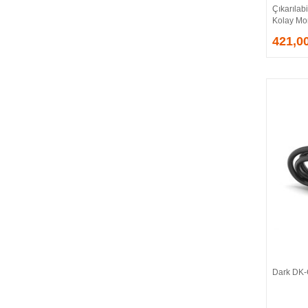
Çıkarılabi
EVGA
Kolay Mo
EXTREME
421,0
Eyfel
EZCOOL
FLAXES
FLY
FOEM
FRISBY
FSP
GAINWARD
GALAX
GAMDIAS
GAMEBOOSTER
GAMEPOWER
GEIL
GENESIS
Dark DK-
GIGABYTE
GOODRAM