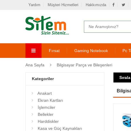
Yardım
Müşteri Hizmetleri
Hakkımızda
Fırsat
Gaming Notebook
Pc T
Ana Sayfa
Bilgisayar Parça ve Bileşenleri
Sırala
Kategoriler
Bilgis
Anakart
Ekran Kartları
İşlemciler
Bellekler
Harddiskler
Kasa ve Güç Kaynakları