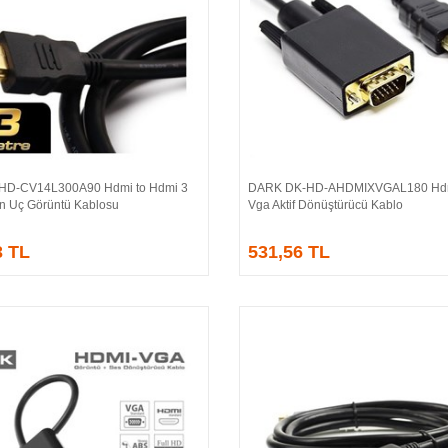
HD-CV14L300A90 Hdmi to Hdmi 3
DARK DK-HD-AHDMIXVGAL180 Hdm
Sepete Ekle
Sepete Ekle
ın Uç Görüntü Kablosu
Vga Aktif Dönüştürücü Kablo
3 TL
531,56 TL