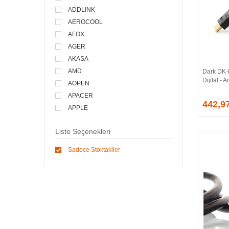
ADDLINK
AEROCOOL
AFOX
AGER
AKASA
AMD
Dark DK
Dijital -
AOPEN
APACER
442,9
APPLE
ARCTIC
Liste Seçenekleri
ASONIC
ASROCK
Sadece Stoktakiler
ASSMANN
ASUS
ATEN
AVEC
AVERMEDIA
AXLE