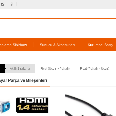
oplama Sihirbazı
Sunucu & Aksesurları
Kurumsal Satış
Akıllı Sıralama
Fiyat (Ucuz > Pahalı)
Fiyat (Pahalı > Ucuz)
ayar Parça ve Bileşenleri