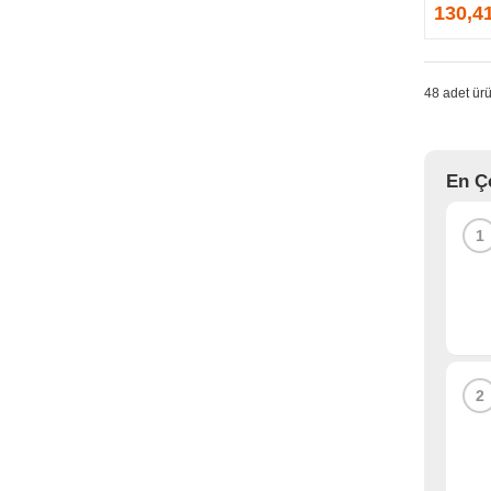
GPRINTER
130,4
GSKILL
G-TECHNOLOGY
HADRON
48 adet ürü
HAIKON
HAVIT
HCS
En Ç
HEC
HES
1
HIGH POWER
HIKVISION
HI-LEVEL
HIPER
HITACHI
HP
2
HPE
HUAWEI
HUNTKEY
HYNIX