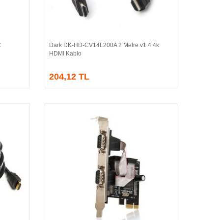
C
Dark DK-HD-CV14L200A 2 Metre v1.4 4k
Sepete Ekle
HDMI Kablo
204,12 TL