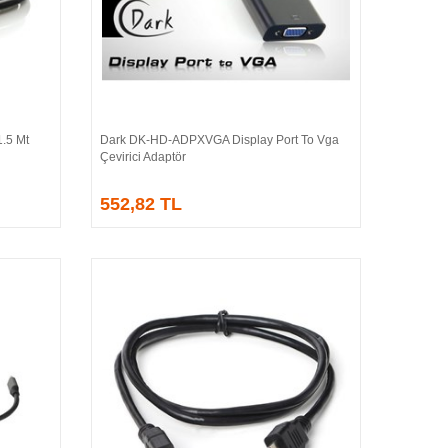
.5 Mt
Dark DK-HD-ADPXVGA Display Port To Vga
Sepete Ekle
Çevirici Adaptör
552,82 TL