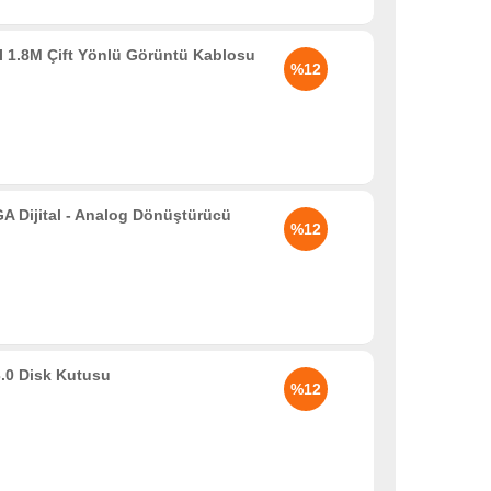
 1.8M Çift Yönlü Görüntü Kablosu
%12
Dijital - Analog Dönüştürücü
%12
.0 Disk Kutusu
%12