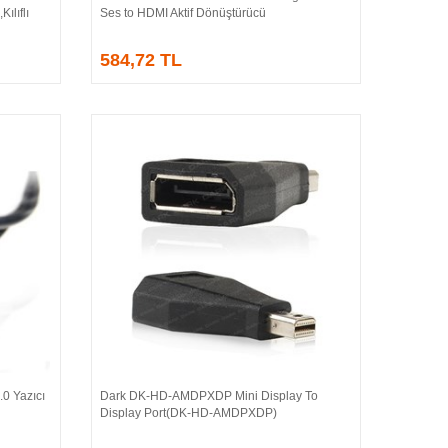
ılıflı
Ses to HDMI Aktif Dönüştürücü
584,72 TL
0 Yazıcı
Dark DK-HD-AMDPXDP Mini Display To
Sepete Ekle
Display Port(DK-HD-AMDPXDP)