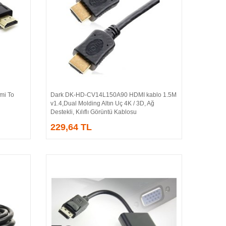
i To
Dark DK-HD-CV14L150A90 HDMI kablo 1.5M
Sepete Ekle
v1.4,Dual Molding Altın Uç 4K / 3D, Ağ
Destekli, Kılıflı Görüntü Kablosu
229,64 TL