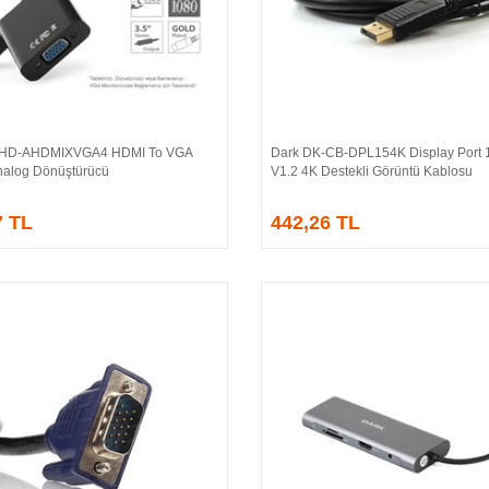
-HD-AHDMIXVGA4 HDMI To VGA
Dark DK-CB-DPL154K Display Port 1
Sepete Ekle
Sepete Ekle
 Analog Dönüştürücü
V1.2 4K Destekli Görüntü Kablosu
7 TL
442,26 TL