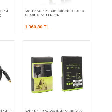
o 15M
Dark RS232 2 Port Seri Bağlantı Pci Express
Sepete Ekle
Ağ
X1 Kart DK-AC-PERS232
1.360,80 TL
i 5M 3D-
DARK DK-HD-AVGAXHDMI2 Analog VGA -
Sepete Ekle