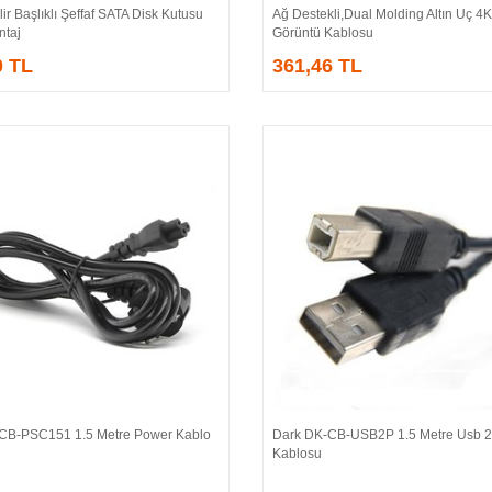
lir Başlıklı Şeffaf SATA Disk Kutusu
Ağ Destekli,Dual Molding Altın Uç 4K,K
ntaj
Görüntü Kablosu
0 TL
361,46 TL
CB-PSC151 1.5 Metre Power Kablo
Dark DK-CB-USB2P 1.5 Metre Usb 2.
Sepete Ekle
Sepete Ekle
Kablosu