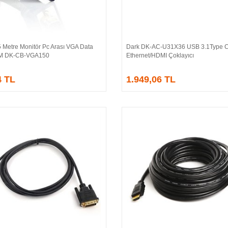
 Metre Monitör Pc Arası VGA Data
Dark DK-AC-U31X36 USB 3.1Type 
Sepete Ekle
Sepete Ekle
/M DK-CB-VGA150
Ethernet/HDMI Çoklayıcı
4 TL
1.949,06 TL