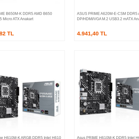
IME B650M-K DDR5 AMD B650
ASUS PRIME A620M-E-CSM DDR5
Sepete Ekle
Sepete Ekle
5 Micro ATX Anakart
DP/HDMI/VGA M.2 USB3.2 mATX Ana
,82 TL
4.941,40 TL
me H610M-K ARGB DDR5 Intel H610
Asus PRIME H610M-K DDR5 Intel H
Sepete Ekle
Sepete Ekle