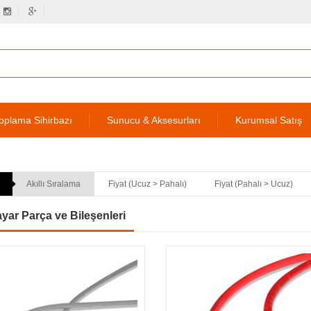
oplama Sihirbazı
Sunucu & Aksesurları
Kurumsal Satış
Akıllı Sıralama
Fiyat (Ucuz > Pahalı)
Fiyat (Pahalı > Ucuz)
ayar Parça ve Bileşenleri