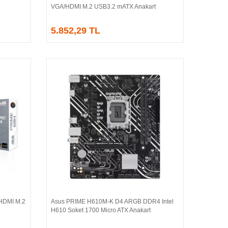
VGA/HDMI M.2 USB3.2 mATX Anakart
5.852,29 TL
HDMI M.2
Asus PRIME H610M-K D4 ARGB DDR4 Intel
Sepete Ekle
H610 Soket 1700 Micro ATX Anakart