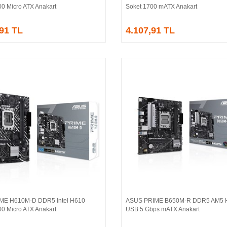
00 Micro ATX Anakart
Soket 1700 mATX Anakart
,91 TL
4.107,91 TL
ME H610M-D DDR5 Intel H610
ASUS PRIME B650M-R DDR5 AM5 
Sepete Ekle
Sepete Ekle
00 Micro ATX Anakart
USB 5 Gbps mATX Anakart