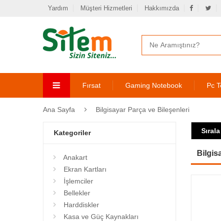
Yardım
Müşteri Hizmetleri
Hakkımızda
Fırsat
Gaming Notebook
Pc T
Ana Sayfa
Bilgisayar Parça ve Bileşenleri
Sırala
Kategoriler
Bilgis
Anakart
Ekran Kartları
İşlemciler
Bellekler
Harddiskler
Kasa ve Güç Kaynakları