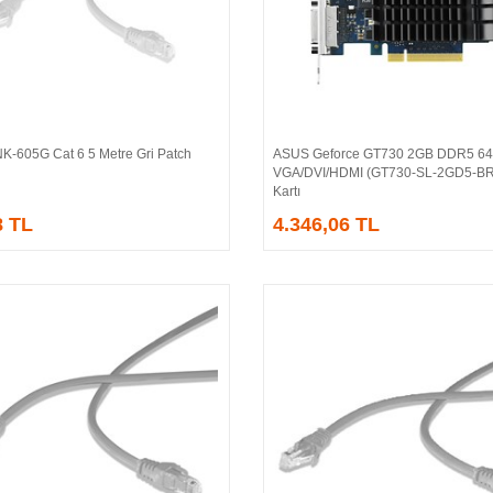
NK-605G Cat 6 5 Metre Gri Patch
ASUS Geforce GT730 2GB DDR5 64
Sepete Ekle
Sepete Ekle
VGA/DVI/HDMI (GT730-SL-2GD5-BR
Kartı
8 TL
4.346,06 TL