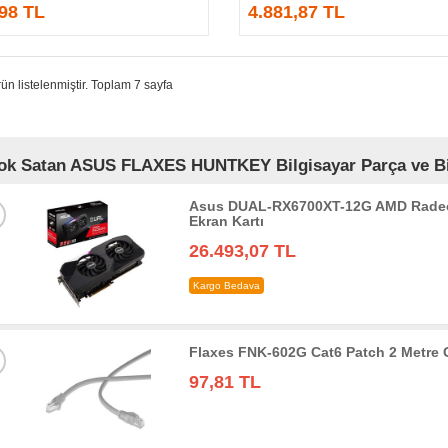
,98 TL
4.881,87 TL
ün listelenmiştir. Toplam 7 sayfa
ok Satan ASUS FLAXES HUNTKEY Bilgisayar Parça ve Bile
Asus DUAL-RX6700XT-12G AMD Radeo
Ekran Kartı
26.493,07 TL
Kargo Bedava
Flaxes FNK-602G Cat6 Patch 2 Metre 
97,81 TL