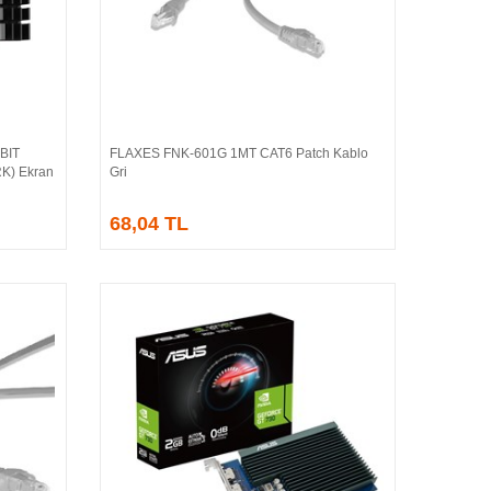
BIT
FLAXES FNK-601G 1MT CAT6 Patch Kablo
Sepete Ekle
K) Ekran
Gri
68,04 TL