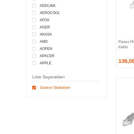
ADDLINK
AEROCOOL
AFOX
AGER
AKASA
AMD
Flaxes F
Kablo
AOPEN
APACER
136,0
APPLE
ARCTIC
Liste Seçenekleri
ASONIC
ASROCK
Sadece Stoktakiler
ASSMANN
ASUS
ATEN
AVEC
AVERMEDIA
AXLE