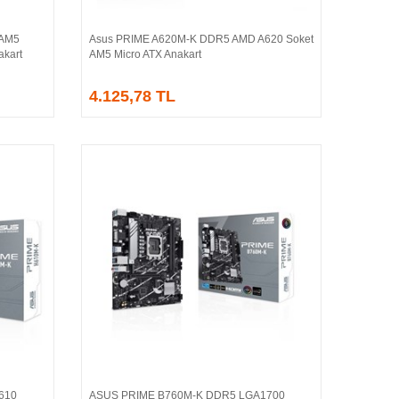
 AM5
Asus PRIME A620M-K DDR5 AMD A620 Soket
Sepete Ekle
kart
AM5 Micro ATX Anakart
4.125,78 TL
610
ASUS PRIME B760M-K DDR5 LGA1700
Sepete Ekle