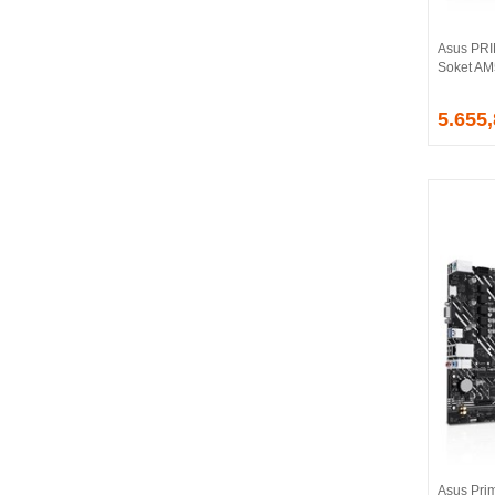
CORSAIR
COUGAR
Asus PR
CRUCIAL
Soket AM
CSPEEDLINE
5.655
DAHUA
DARK
DarkFlash
DAYTONA
DEEP COOL
DELL
DEXIM
DIGITUS
D-LINK
EDNET
ELBA
ENERGIZER
ERAT
EVERCOOL
EVEREST
Asus Pri