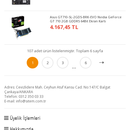
Asus GT710-SL-2GD5-BRK-EVO Nvidia GeForce
GT 710 2GB GDDR5 64Bit Ekran Kartı
4.167,45 TL
107 adet ürün listelenmiştir. Toplam 6 sayfa
1
2
3
6
...
Adres: Cevizlidere Mah. Ceyhun Atuf Kansu Cad. No:147/C Balgat
Çankaya/ANKARA
Telefon: 0312 350 03 33
E-mail:
info@sitem.com.tr
Üyelik İşlemleri
Hakkımızda