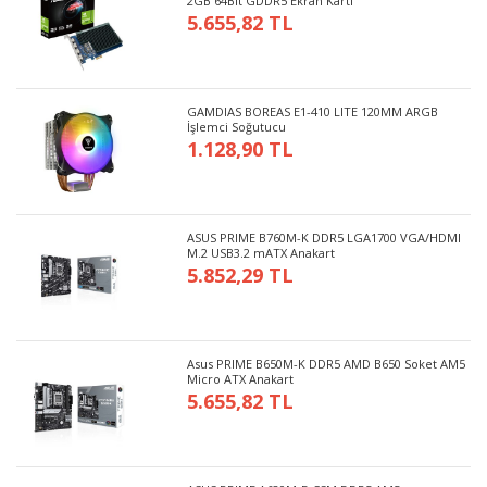
2GB 64Bit GDDR5 Ekran Kartı
5.655,82 TL
GAMDIAS BOREAS E1-410 LITE 120MM ARGB
İşlemci Soğutucu
1.128,90 TL
ASUS PRIME B760M-K DDR5 LGA1700 VGA/HDMI
M.2 USB3.2 mATX Anakart
5.852,29 TL
Asus PRIME B650M-K DDR5 AMD B650 Soket AM5
Micro ATX Anakart
5.655,82 TL