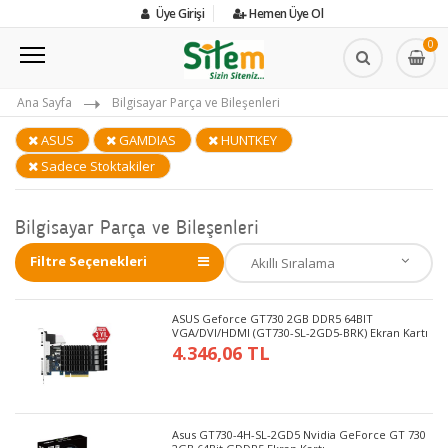
Üye Girişi
Hemen Üye Ol
0
Ana Sayfa
Bilgisayar Parça ve Bileşenleri
ASUS
GAMDIAS
HUNTKEY
Sadece Stoktakiler
Bilgisayar Parça ve Bileşenleri
Filtre Seçenekleri
ASUS Geforce GT730 2GB DDR5 64BIT
VGA/DVI/HDMI (GT730-SL-2GD5-BRK) Ekran Kartı
4.346,06 TL
Asus GT730-4H-SL-2GD5 Nvidia GeForce GT 730