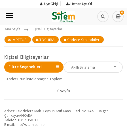
Üye Girişi
Hemen Üye Ol
0
Ana Sayfa
Kişisel Bilgisayarlar
IMPETUS
TOSHIBA
Sadece Stoktakiler
Kişisel Bilgisayarlar
Filtre Seçenekleri
0 adet ürün listelenmiştir. Toplam
0 sayfa
Adres: Cevizlidere Mah. Ceyhun Atuf Kansu Cad. No:147/C Balgat
Çankaya/ANKARA
Telefon: 0312 350 03 33
E-mail:
info@sitem.com.tr